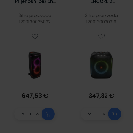
Prijenosni bežični
ENCORE 2
bluetooth zvučnik
prijenosni bežični
velike snage
BT zvučnik s
Šifra proizvoda
Šifra proizvoda
1200130025822
800W, do 15h
1200130020216
mikrofonom,
reprodukcije, RGB,
100W, RGB LED
IPX4, crni
osvjetljenje, USB
647,53 €
347,32 €