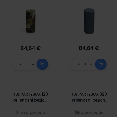
84,64 €
84,64 €
JBL PARTYBOX 120
JBL PARTYBOX 320
prijenosni bežični
Prijenosni bežični
BT zvučnik velike
bluetooth zvučnik
snage 160W, crni
velike snage
Šifra proizvoda
Šifra proizvoda