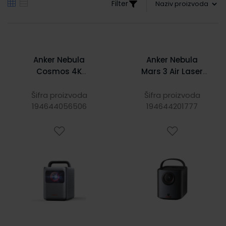
Filter
Anker Nebula
Anker Nebula
Cosmos 4K
Mars 3 Air Laser
prijenosni
prijenosni
projektor, DLP, 4K
projektor, DLP 0,23
Šifra proizvoda
Šifra proizvoda
UHD, 0,47", HDMI,
194644056506
DMD, FHD, 16:9,
194644201777
USB-A, Google TV
HDMI 2.1 / USB-C /
(D2342211)
AUX-OUT, Google
TV (D2325212)