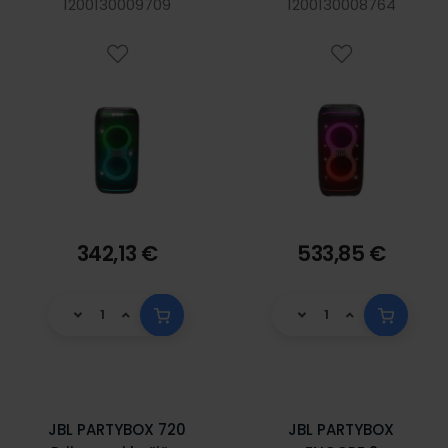
1200130009709
240W, Bluetooth,
1200130008764
USB, RGB
osvjetljenje, crni
342,13 €
533,85 €
JBL PARTYBOX 720
JBL PARTYBOX