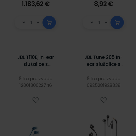
1.183,62 €
8,92 €
JBL T110E, in-ear
JBL Tune 205 In-
slušalice s
ear slušalice s
mikrofonom i
mikrofonom, crne
upravljanjem s
Šifra proizvoda
Šifra proizvoda
jednom tipkom,
1200130022746
6925281928338
plave