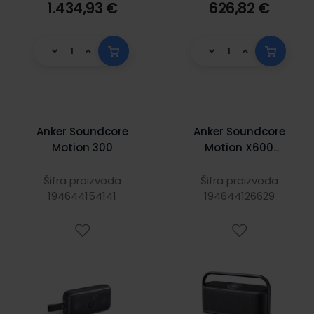
1.434,93 €
626,82 €
Anker Soundcore
Anker Soundcore
Motion 300
Motion X600
prijenosni
prijenosni BT5.0
bluetooth zvučnik,
zvučnik, 50W, IPX7,
Šifra proizvoda
Šifra proizvoda
30W, IPX7, 13h
194644154141
12h, crni, A3130011
194644126629
reprodukcije crni
(A3135011)