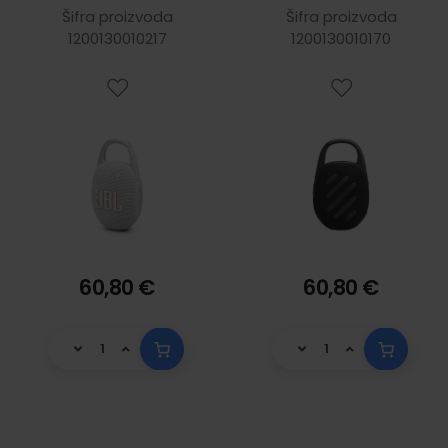
vodootporan
vodootporan
Šifra proizvoda
Šifra proizvoda
1200130010217
IP67, bijeli
1200130010170
IP67, crni
60,80 €
60,80 €