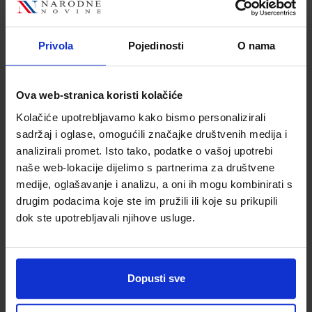
103,87 €
127,37 €
Privola
Pojedinosti
O nama
Ova web-stranica koristi kolačiće
Kolačiće upotrebljavamo kako bismo personalizirali
sadržaj i oglase, omogućili značajke društvenih medija i
analizirali promet. Isto tako, podatke o vašoj upotrebi
JBL Grip prijenosni
JBL Grip prijenosni
naše web-lokacije dijelimo s partnerima za društvene
zvučnik BT5.4,
zvučnik BT5.4,
medije, oglašavanje i analizu, a oni ih mogu kombinirati s
vodootporan
vodootporan
drugim podacima koje ste im pružili ili koje su prikupili
IP68, crni
IP68, crveni
Šifra proizvoda
Šifra proizvoda
dok ste upotrebljavali njihove usluge.
1200130024849
1200130024863
Dopusti sve