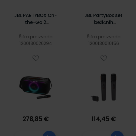
JBL PARTYBOX On-
JBL PartyBox set
the-Go 2
bežičnih
Prijenosni bežični
mikrofona, crni
bluetooth zvučnik
Šifra proizvoda
Šifra proizvoda
1200130026294
velike snage
1200130010156
100W, Bluetooth,
RGB osvjetljenje,
crni
278,85 €
114,45 €