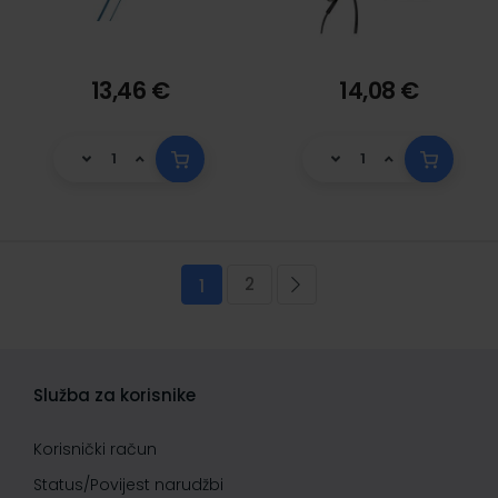
13,46 €
14,08 €
Stranica
2
Trenutno pregledavate stranicu
Stranica
Stranica
Sljedeća
1
Služba za korisnike
Korisnički račun
Status/Povijest narudžbi