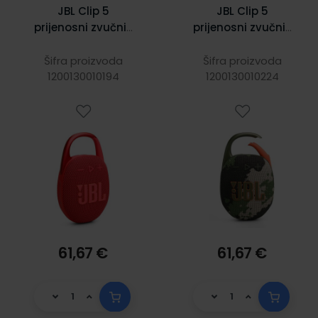
JBL Clip 5
JBL Clip 5
prijenosni zvučnik
prijenosni zvučnik
BT5.3,
BT5.3,
vodootporan
vodootporan
Šifra proizvoda
Šifra proizvoda
1200130010194
IP67, crveni
IP67, maskirni
1200130010224
61,67 €
61,67 €