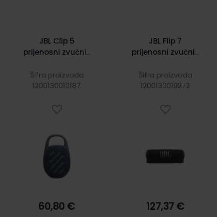
JBL Clip 5
JBL Flip 7
prijenosni zvučnik
prijenosni zvučnik
BT5.3,
BT5.4,
vodootporan
vodootporan IP68
Šifra proizvoda
Šifra proizvoda
1200130010187
IP67, plavi
do 16h slušanja, AI
1200130019272
Sound Boost,
45W, Auracast,
crni
60,80 €
127,37 €