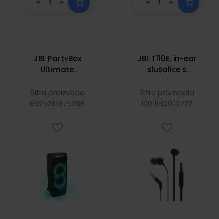
JBL PartyBox
JBL T110E, in-ear
Ultimate
slušalice s
Prijenosni bežični
mikrofonom i
bluetooth zvučnik
upravljanjem s
Šifra proizvoda
Šifra proizvoda
6925281975288
velike snage
jednom tipkom,
1200130022722
1100W Bluetooth,
crne
USB, IPX4,
Dinamično RGB
osvjetljenje