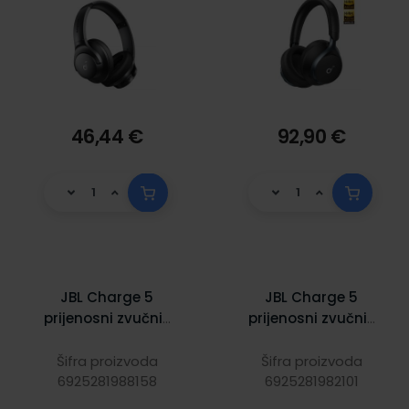
46,44 €
92,90 €
JBL Charge 5
JBL Charge 5
prijenosni zvučnik
prijenosni zvučnik
BT5.1,
BT5.1,
vodootporan
vodootporan
Šifra proizvoda
Šifra proizvoda
6925281988158
IP67, bijeli
6925281982101
IP67, crveni