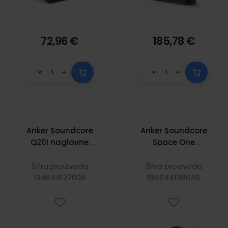
72,96 €
185,78 €
Anker Soundcore
Anker Soundcore
Q20i naglavne
Space One
bežične Bluetooth
naglavne
5, slušalice s
bluetooth
Šifra proizvoda
Šifra proizvoda
mikrofonom, 60h,
194644127008
slušalice, crne,
194644138646
EQ, crne A3004G11
A3035G11