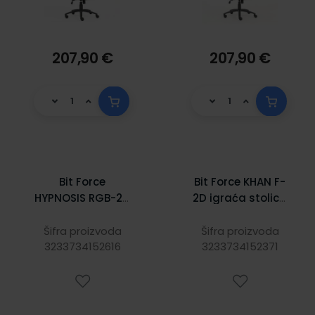
207,90 €
207,90 €
Bit Force
Bit Force KHAN F-
HYPNOSIS RGB-2D
2D igraća stolica
igraća stolica s
s potpornim
potpornim
jastučićima,
Šifra proizvoda
Šifra proizvoda
jastučićima, PU
3233734152616
3233734152371
tkanina, 2D
koža, 2D naslon
naslon za ruke,
za ruke, nosivost
nosivost 150kg,
130kg, crna
crno/bijela