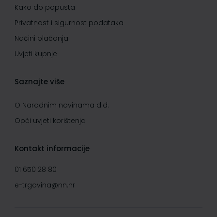
Kako do popusta
Privatnost i sigurnost podataka
Načini plaćanja
Uvjeti kupnje
Saznajte više
O Narodnim novinama d.d.
Opći uvjeti korištenja
Kontakt informacije
01 650 28 80
e-trgovina@nn.hr