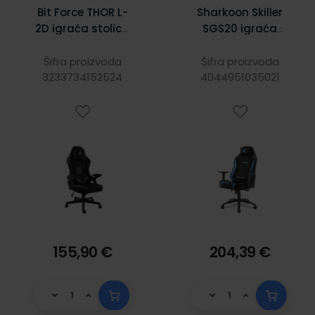
Bit Force THOR L-
Sharkoon Skiller
2D igraća stolica
SGS20 igraća
s potpornim
stolica, crno-
jastučićima, PU
plava
Šifra proizvoda
Šifra proizvoda
koža, 2D naslon
3233734152524
4044951035021
za ruke, nosivost
130kg, crno/siva
155,90 €
204,39 €