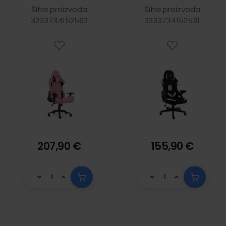
jastučićima,
jastučićima, PU
Šifra proizvoda
Šifra proizvoda
3233734152562
tkanina, 2D
koža, 2D naslon
3233734152531
naslon za ruke,
za ruke, nosivost
nosivost 150kg,
130kg, crno/bijela
rozo/crna
207,90 €
155,90 €