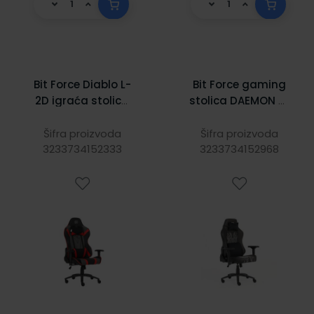
Bit Force Diablo L-
Bit Force gaming
2D igraća stolica
stolica DAEMON L-
crno/sivo/crvena
4D crno/bijela
Šifra proizvoda
Šifra proizvoda
3233734152333
3233734152968