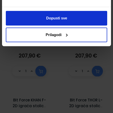
nosivost 150kg,
nosivost 150kg,
crno/crvena
crno/siva
Dopusti sve
Prilagodi
207,90 €
207,90 €
Bit Force KHAN F-
Bit Force THOR L-
2D igraća stolica
2D igraća stolica
s potpornim
s potpornim