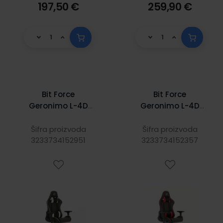
197,50 €
259,90 €
Bit Force
Bit Force
Geronimo L-4D
Geronimo L-4D
igraća stolica
igraća stolica
crno/bijela
crno/crvena
Šifra proizvoda
Šifra proizvoda
3233734152951
3233734152357