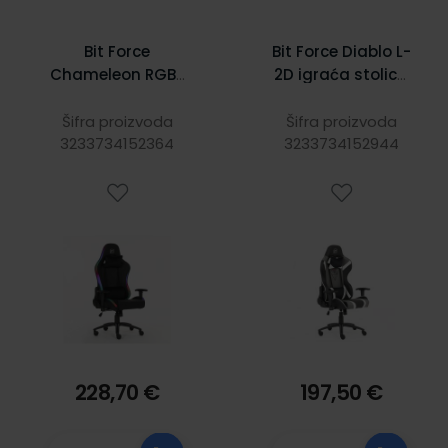
Bit Force
Bit Force Diablo L-
Chameleon RGB-
2D igraća stolica
2D igraća stolica
crno/sivo/bijela
Šifra proizvoda
Šifra proizvoda
3233734152364
3233734152944
228,70 €
197,50 €