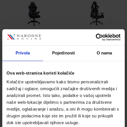
187,10 €
207,90 €
Privola
Pojedinosti
O nama
Ova web-stranica koristi kolačiće
Kolačiće upotrebljavamo kako bismo personalizirali
sadržaj i oglase, omogućili značajke društvenih medija i
Bit Force KHAN F-
Bit Force KHAN F-
analizirali promet. Isto tako, podatke o vašoj upotrebi
2D igraća stolica
2D igraća stolica
naše web-lokacije dijelimo s partnerima za društvene
s potpornim
s potpornim
medije, oglašavanje i analizu, a oni ih mogu kombinirati s
jastučićima,
jastučićima,
Šifra proizvoda
Šifra proizvoda
drugim podacima koje ste im pružili ili koje su prikupili
3233734152555
tkanina, 2D
3233734152340
tkanina, 2D
dok ste upotrebljavali njihove usluge.
naslon za ruke,
naslon za ruke,