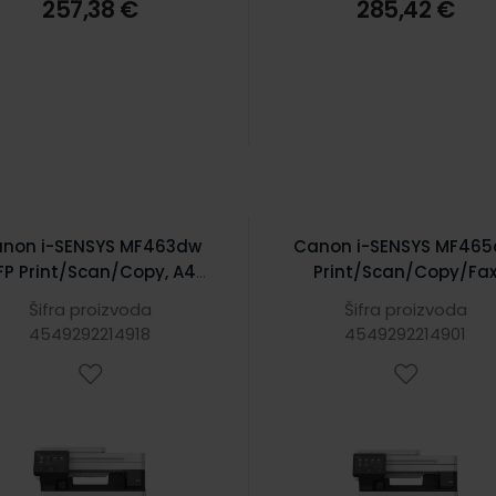
257,38 €
285,42 €
non i-SENSYS MF463dw
Canon i-SENSYS MF46
P Print/Scan/Copy, A4,
Print/Scan/Copy/Fa
00×1200dpi, 40 str./min.,
mono Laser, A4,
Šifra proizvoda
Šifra proizvoda
uplex, 1GB, USB2.0/WiFi
1200×1200dpi, USB 2.0/W
4549292214918
4549292214901