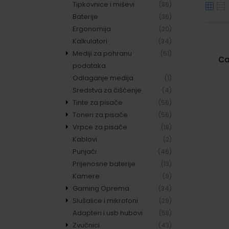
Tipkovnice i miševi
(86)
Baterije
(36)
Ergonomija
(20)
Kalkulatori
(34)
Mediji za pohranu
(51)
Ca
podataka
Odlaganje medija
CD mediji
(4)
(1)
12
Sredstva za čišćenje
DVD mediji
(4)
(9)
Tinte za pisače
USB memorije
(56)
(16)
Toneri za pisače
Memorijske kartice i
Canon
(56)
(33)
(18)
Vrpce za pisače
čitači
Epson
Canon
(29)
(18)
(6)
Kablovi
HP
HP
Originalne vrpce
(20)
(17)
(10)
(2)
Punjači
Karbon film role
Tintni valjci za
(46)
(3)
(1)
Prijenosne baterije
Lexmark
kalkulatore
(13)
(2)
Kamere
Ostali
Zamjenske vrpce
(9)
(5)
(2)
Gaming Oprema
Zamjenski toneri
(34)
(2)
Slušalice i mikrofoni
Gaming miševi i
(29)
(13)
Adapteri i usb hubovi
dodaci
1More
(58)
(9)
Zvučnici
Gaming stolice
Cherry
(43)
(14)
(2)