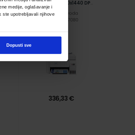
A4
Color pisač 5760x1440 DPI,
ene medije, oglašavanje i
c/b 10/5 str/min, Apple
Šifra proizvoda
k ste upotrebljavali njihove
Fi,
AirPrint, Epson Connect,
8715946727080
)
USB/WiFi/LAN (C11CJ65413)
Dopusti sve
336,33 €