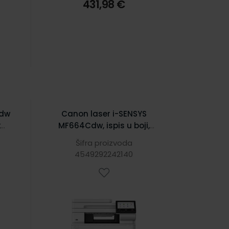
431,98 €
5dw
Canon laser i-SENSYS
x
MF664Cdw, ispis u boji,
kopirka, skener, duplex, LAN,
Šifra proizvoda
iFi
USB, WiFi, A4
4549292242140