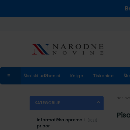
B
Školski udžbenici
Knjige
Tiskanice
Šk
Naslo
KATEGORIJE
Pisa
Informatička oprema i
(1021)
pribor