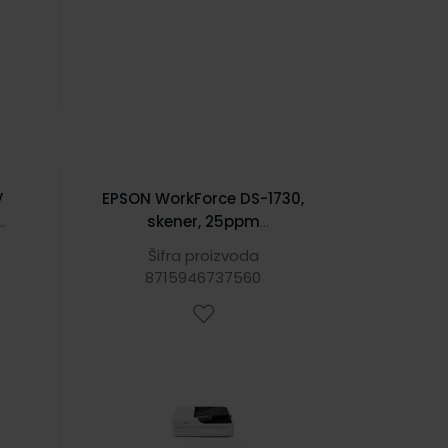
V
EPSON WorkForce DS-1730,
skener, 25ppm
(B11B273401)
Šifra proizvoda
8715946737560