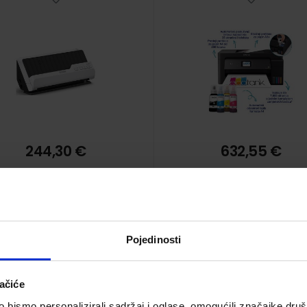
244,30 €
632,55 €
Pojedinosti
ačiće
son EcoTank L3276 MFP
Epson EcoTank L5310
bismo personalizirali sadržaj i oglase, omogućili značajke društv