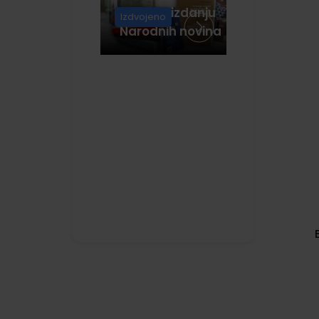
Lenovo računala
(4)
Knjige u izdanju
Izdvojeno
Narodnih novina