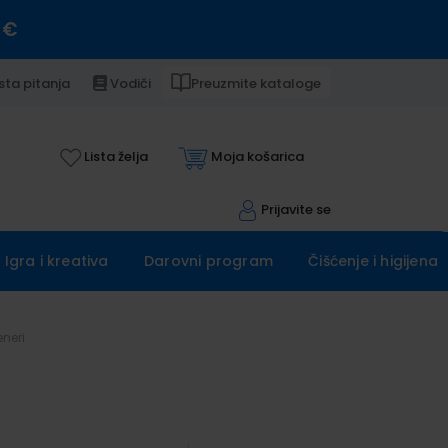
 €
sta pitanja
Vodiči
Preuzmite kataloge
Lista želja
Moja košarica
Prijavite se
Igra i kreativa
Darovni program
Čišćenje i higijena
eneri