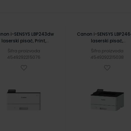
non i-SENSYS LBP243dw
Canon i-SENSYS LBP24
laserski pisač, Print,
laserski pisač,
00x1200 dpi, 36 str./min.,
1200×1200dpi, 40 str./mi
Šifra proizvoda
Šifra proizvoda
1GB, USB 2.0/WiFi
1GB, USB/LAN/WiFi
4549292215076
4549292215038