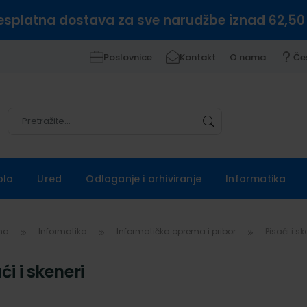
esplatna dostava za sve narudžbe iznad 62,50
Poslovnice
Kontakt
O nama
Če
Pretražite
Pretražite
ola
Ured
Odlaganje i arhiviranje
Informatika
vna
Informatika
Informatička oprema i pribor
Pisaći i sk
ći i skeneri