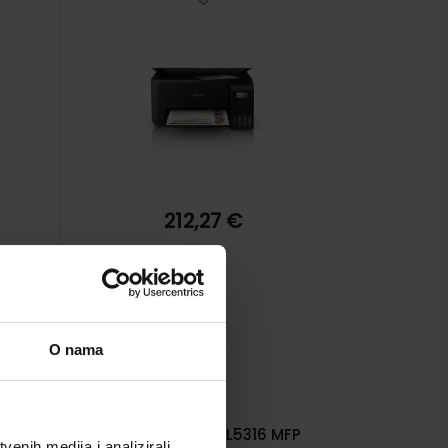
212,27 €
O nama
Epson EcoTank L5316 MFP
enih medija i analizirali