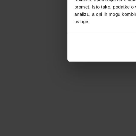
Co
promet. Isto tako, podatke o 
d
analizu, a oni ih mogu kombini
usluge.