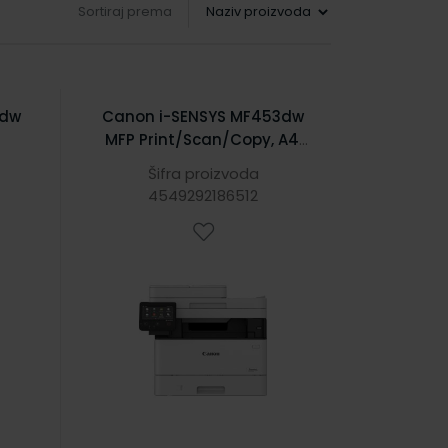
Sortiraj prema
6dw
Canon i-SENSYS MF453dw
MFP Print/Scan/Copy, A4,
n.,
1200×1200dpi, 38 str./min.,
Šifra proizvoda
duplex, 1GB, USB2.0/WiFi
4549292186512