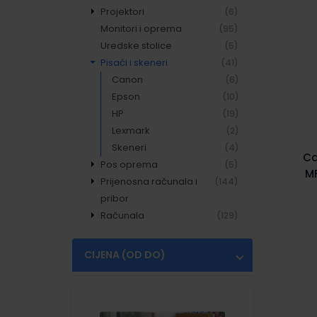
Projektori
Gaming stolovi
Epos Sennheiser
Anker
(6)
(5)
(6)
(1)
Monitori i oprema
Gaming tipkovnice
Logitech
JBL
Benq
(95)
(37)
(16)
(6)
(2)
Uredske stolice
Ugreen
(5)
(1)
Pisaći i skeneri
(41)
Canon
(6)
Epson
(10)
HP
(19)
Lexmark
(2)
Skeneri
(4)
Ca
Pos oprema
(5)
MF
Prijenosna računala i
Barcode čitači
(144)
(5)
12
pribor
d
Računala
Prijenosna računala
(129)
(34)
Punjači i pribor za
Asus računala
(49)
(3)
prijenosnike
Business računala
(76)
CIJENA (OD DO)
Torbe i ruksaci za
Gaming računala
(41)
(61)
€
€
prijenosnike
HP računala
(1)
Lenovo
(4)