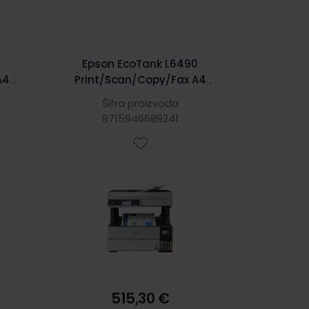
0
Epson EcoTank L6490
A4
Print/Scan/Copy/Fax A4
Color pisač 4800x1200 DPI,
Šifra proizvoda
Fi,
c/b 17/9.5 str/min, Apple
8715946689241
AirPrint, Epson Connect,
USB, Wi-Fi, LAN, ADF, Duplex
(Print) (C11CJ88403)
515,30 €