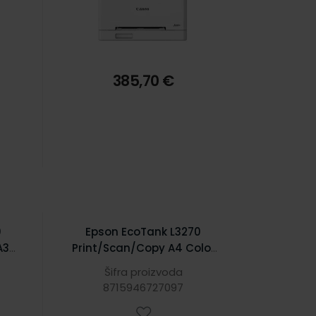
385,70 €
0
Epson EcoTank L3270
3,
Print/Scan/Copy A4 Color
00
pisač 5760x1440 DPI, c/b
Šifra proizvoda
Wi-
10/5 str/min, USB, Wi-Fi
8715946727097
n
(C11CJ67434)