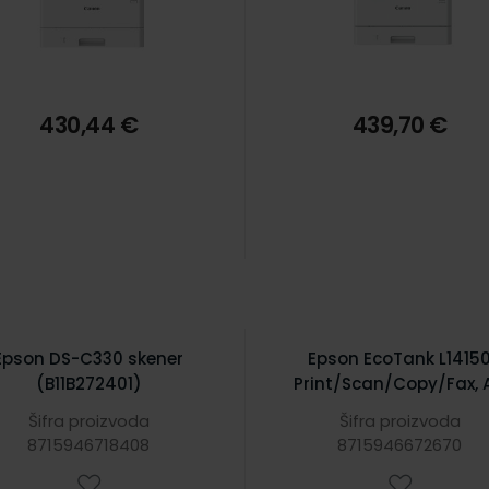
430,44 €
439,70 €
Epson DS-C330 skener
Epson EcoTank L1415
(B11B272401)
Print/Scan/Copy/Fax, A
38 str./min, 4.800x1.2
Šifra proizvoda
Šifra proizvoda
DPI, USB/Ethernet/WiFi/
8715946718408
8715946672670
Fi Direct, touchscree