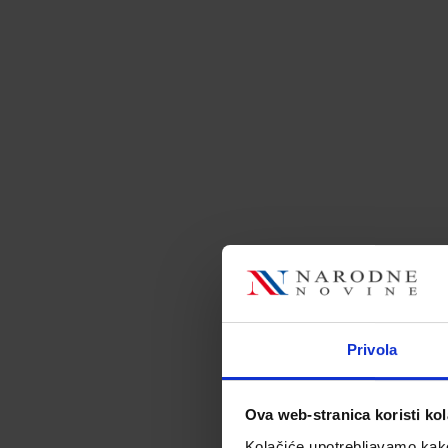
Privola
Ova web-stranica koristi kol
Ep
Kolačiće upotrebljavamo kako 