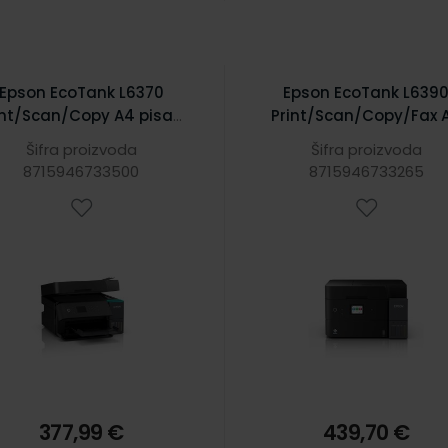
Epson EcoTank L6370
Epson EcoTank L639
int/Scan/Copy A4 pisač,
Print/Scan/Copy/Fax 
/23 str./min, 4800 x 1200
pisač, 18/9 str/min.,
Šifra proizvoda
Šifra proizvoda
i, USB, Wi-Fi, LAN, Duplex,
4800x1200 dpi, USB, Wi-
8715946733500
8715946733265
ADF (C11CL43403)
LAN, Duplex, ADF
(C11CL41408)
377,99 €
439,70 €