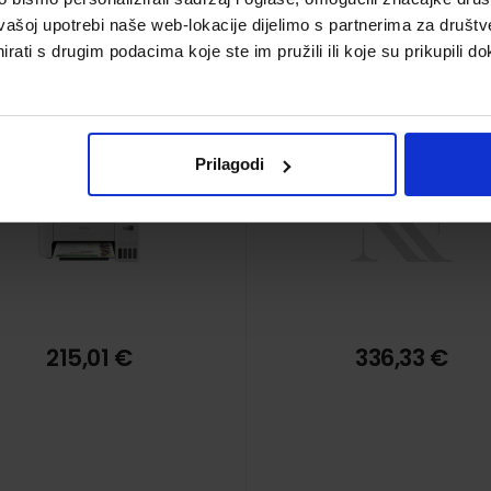
lor A4 pisač, 5760x1440
Print/Scan/Copy/Fax 
vašoj upotrebi naše web-lokacije dijelimo s partnerima za društv
pi,10 str/min, USB, Wi-Fi
pisač, 10 str/min.,
Šifra proizvoda
Šifra proizvoda
rati s drugim podacima koje ste im pružili ili koje su prikupili do
(C11CJ67436)
5760x1440 dpi, USB, Wi-
8715946727271
8715946727073
LAN, ADF (C11CJ65412
Prilagodi
215,01 €
336,33 €