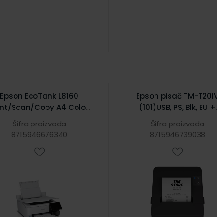
Epson EcoTank L8160
Epson pisač TM-T20I
int/Scan/Copy A4 Color
(101)USB, PS, Blk, EU +
isač 5760x1440 DPI, c/b
serijski (C31CL47101)
Šifra proizvoda
Šifra proizvoda
16/12 str/min, Apple
8715946676340
8715946739038
irPrint, Epson connect,
SB, Wi-Fi, Duplex (Print)
(C11CJ20402)