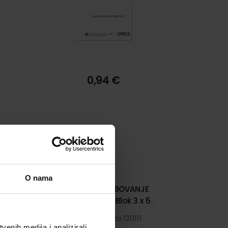
0,94 €
O nama
XII-19/NCR TREBOVANJE
50
(ZAHTJEVNICA); Blok 3 x 50
listova, 14,8 x 21 cm
0
Šifra proizvoda 120111
enih medija i analizirali