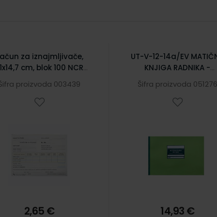
ačun za iznajmljivače,
UT-V-12-14a/EV MATIČ
1x14,7 cm, blok 100 NCR
KNJIGA RADNIKA -
listova
EVIDENCIJA O ZAPOSLE
Šifra proizvoda 003439
Šifra proizvoda 05127
RADNICIMA
2,65 €
14,93 €