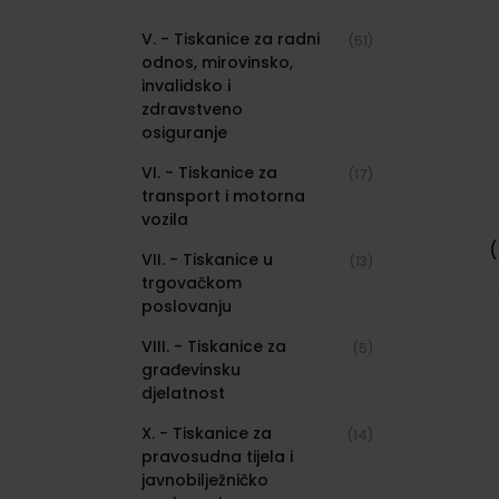
V. - Tiskanice za radni
(51)
odnos, mirovinsko,
invalidsko i
zdravstveno
osiguranje
VI. - Tiskanice za
(17)
transport i motorna
vozila
(
VII. - Tiskanice u
(13)
N
trgovačkom
poslovanju
VIII. - Tiskanice za
(5)
građevinsku
djelatnost
X. - Tiskanice za
(14)
pravosudna tijela i
javnobilježničko