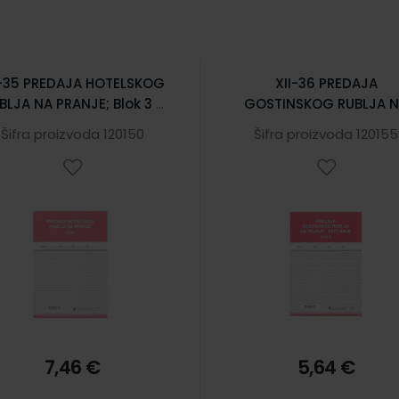
I-35 PREDAJA HOTELSKOG
XII-36 PREDAJA
BLJA NA PRANJE; Blok 3 x
GOSTINSKOG RUBLJA 
50 listova, 14,8 x 21 cm
PRANJE I PEGLANJE; Blok 
Šifra proizvoda 120150
Šifra proizvoda 120155
50 listova, 14,8 x 21 c
7,46 €
5,64 €