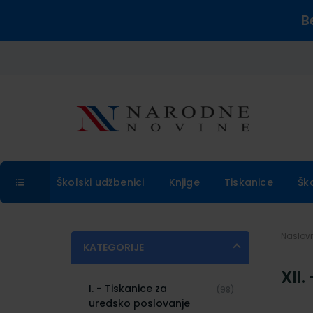
B
Školski udžbenici
Knjige
Tiskanice
Šk
Naslo
KATEGORIJE
XII.
I. - Tiskanice za
(98)
uredsko poslovanje