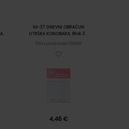
XII-37 DNEVNI OBRAČUN
NA
UTRŠKA KONOBARA; Blok 3 x
3 x
50 listova, 14,8 x 21 cm
Šifra proizvoda 120160
m
4,46 €