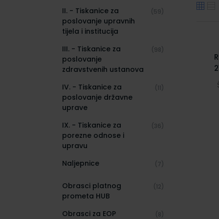
II. - Tiskanice za
(59)
poslovanje upravnih
tijela i institucija
III. - Tiskanice za
(98)
R
poslovanje
2
zdravstvenih ustanova
IV. - Tiskanice za
(11)
poslovanje državne
uprave
IX. - Tiskanice za
(36)
porezne odnose i
upravu
Naljepnice
(7)
Obrasci platnog
(12)
prometa HUB
Obrasci za EOP
(8)