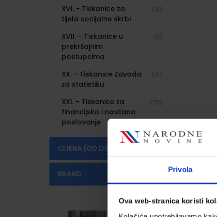
XVI. - Tiskanice za
(19)
tijela socijalne skrbi
XVII. - Tiskanice u
(2)
prekršajnim
postupcima
XX. - Tiskanice Zavoda
(15)
za statistiku
XXI. - Tiskanice za
(73)
financijsko i novčano
poslovanje
CIJENA (OD DO)
€
€
Privola
BRAND
NARODNE NOVINE-
KO
(2)
MUTACIJE
Ova web-stranica koristi kol
Bl
NARODNE NOVINE-UT
Kolačiće upotrebljavamo kako 
(34)