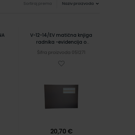
Sortiraj prema
NA
V-12-14/EV matična knjiga
radnika -evidencija o
NIM
zaposlenim radnicima
6
Šifra proizvoda 051271
20,70 €