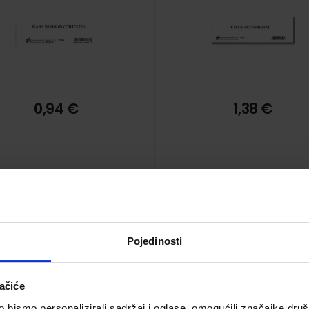
0,94 €
1,38 €
Pojedinosti
XII-15/B RAČUN
XII-15/NCR RAČUN
NZUMACIJE JELA I PIĆA;
KONZUMACIJE; Blok 2 x 
ačiće
ok 50 listova, 8 x 14,5 cm
listova, 8 x 14,5 cm
Šifra proizvoda 120085
Šifra proizvoda 12009
bismo personalizirali sadržaj i oglase, omogućili značajke društv