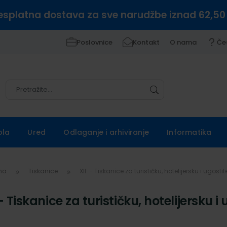
esplatna dostava za sve narudžbe iznad 62,50
Poslovnice
Kontakt
O nama
Če
Pretražite
Pretražite
ola
Ured
Odlaganje i arhiviranje
Informatika
vna
Tiskanice
XII. - Tiskanice za turističku, hotelijersku i ugosti
 - Tiskanice za turističku, hotelijersku i