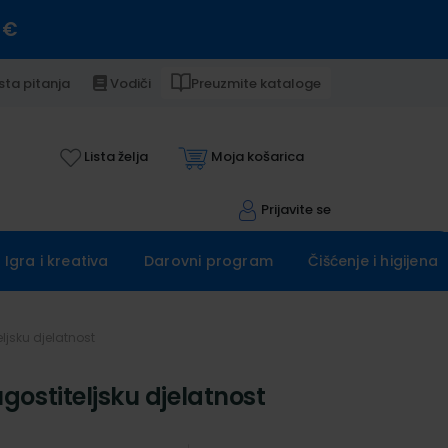
 €
sta pitanja
Vodiči
Preuzmite kataloge
Lista želja
Moja košarica
Prijavite se
Igra i kreativa
Darovni program
Čišćenje i higijena
teljsku djelatnost
 ugostiteljsku djelatnost