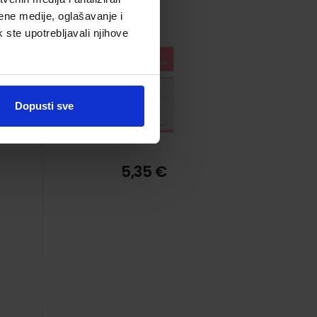
ene medije, oglašavanje i
k ste upotrebljavali njihove
Dopusti sve
5,35 €