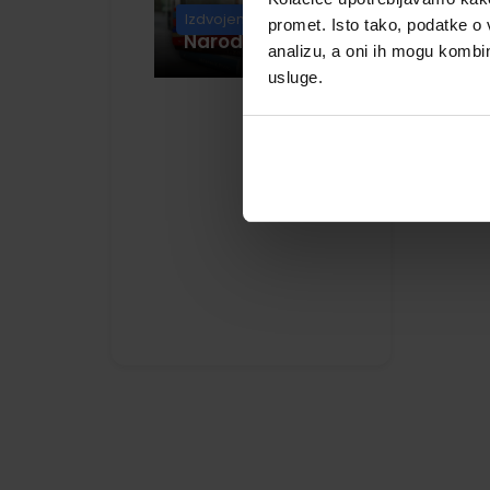
Knjige u izdanju
Izdvojeno
promet. Isto tako, podatke o 
NN ZAŠTIĆENI OBRASCI
(1)
Narodnih novina
analizu, a oni ih mogu kombini
usluge.