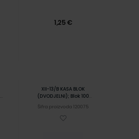
1,25 €
XII-13/B KASA BLOK
0
(DVODJELNI); Blok 100
listova, 10 x 7 cm
0
Šifra proizvoda 120075