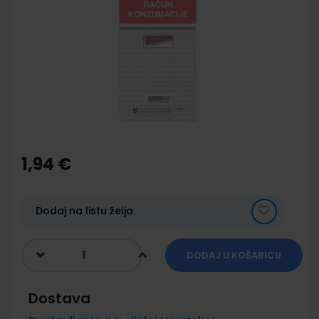
end
of
the
images
gallery
Skip
to
the
1,94 €
beginning
of
the
images
Dodaj na listu želja
gallery
DODAJ U KOŠARICU
Dostava