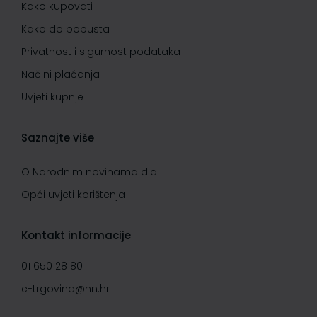
Kako kupovati
Kako do popusta
Privatnost i sigurnost podataka
Načini plaćanja
Uvjeti kupnje
Saznajte više
O Narodnim novinama d.d.
Opći uvjeti korištenja
Kontakt informacije
01 650 28 80
e-trgovina@nn.hr