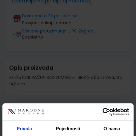
Dostavljamo po cijeloj Hrvatskoj
Dostupno u 23 poslovnica
Provjeri i pokupi odmah
Osobno preuzimanje u PC Zagreb
Besplatno
Opis proizvoda
XII-15/NCR RAČUN KONZUMACIJE; Blok 2 x 50 listova, 8 x
14,5 cm
Detalji proizvoda
Šifra proizvoda
120090
Privola
Pojedinosti
O nama
Jedinična mjera
bl