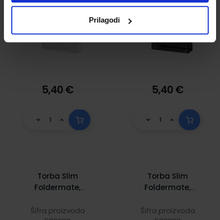
Prilagodi
5,40 €
5,40 €
Torba Slim
Torba Slim
Foldermate,
Foldermate,
26x32,5 cm, crna
26x32,5 cm,
ljubičasta
Šifra proizvoda
Šifra proizvoda