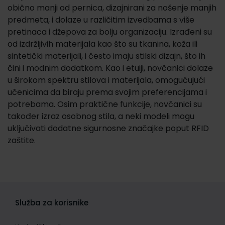
obično manji od pernica, dizajnirani za nošenje manjih
predmeta, i dolaze u različitim izvedbama s više
pretinaca i džepova za bolju organizaciju. Izrađeni su
od izdržljivih materijala kao što su tkanina, koža ili
sintetički materijali, i često imaju stilski dizajn, što ih
čini i modnim dodatkom. Kao i etuiji, novčanici dolaze
u širokom spektru stilova i materijala, omogućujući
učenicima da biraju prema svojim preferencijama i
potrebama. Osim praktične funkcije, novčanici su
također izraz osobnog stila, a neki modeli mogu
uključivati dodatne sigurnosne značajke poput RFID
zaštite.
Služba za korisnike