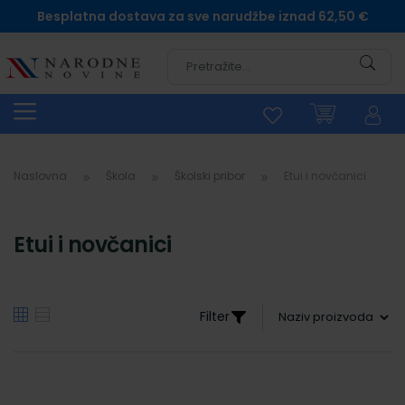
Besplatna dostava za sve narudžbe iznad 62,50 €
Pretra
Naslovna
Škola
Školski pribor
Etui i novčanici
Etui i novčanici
Filter