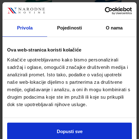
Privola
Pojedinosti
O nama
5,40 €
5,40 €
Ova web-stranica koristi kolačiće
Kolačiće upotrebljavamo kako bismo personalizirali
sadržaj i oglase, omogućili značajke društvenih medija i
analizirali promet. Isto tako, podatke o vašoj upotrebi
naše web-lokacije dijelimo s partnerima za društvene
Pernica prazna
Pernica prazna
medije, oglašavanje i analizu, a oni ih mogu kombinirati s
Duo pocket,
Duo pocket,
drugim podacima koje ste im pružili ili koje su prikupili
Foldermate 812
Foldermate 812
dok ste upotrebljavali njihove usluge.
bijela
crna
Šifra proizvoda
Šifra proizvoda
589687
589688
Dopusti sve