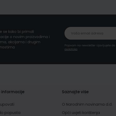
te se kako bi primali
acije o novim proizvodima i
ma, akcijama i drugim
Prijavom na newsletter izjavljujete d
nostima
podataka
 informacije
Saznajte više
kupovati
O Narodnim novinama d.d.
do popusta
Opći uvjeti korištenja