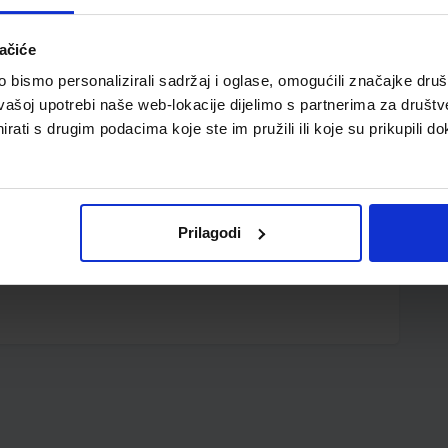
ačiće
bismo personalizirali sadržaj i oglase, omogućili značajke društv
vašoj upotrebi naše web-lokacije dijelimo s partnerima za društv
rati s drugim podacima koje ste im pružili ili koje su prikupili do
varnje zipom s gornje strane; otvor za ID karticu
Prilagodi