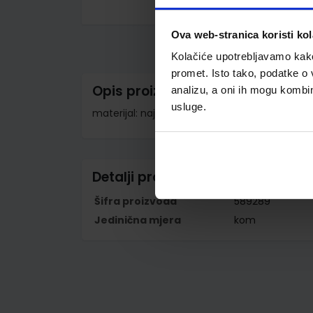
Skip
to
Ova web-stranica koristi kol
the
beginning
Kolačiće upotrebljavamo kako 
of
the
promet. Isto tako, podatke o 
images
Opis proizvoda
analizu, a oni ih mogu kombini
gallery
usluge.
materijal: najlon; dimenzija: 26x32,5x1 cm; zat
Detalji proizvoda
Šifra proizvoda
589289
Jedinična mjera
kom