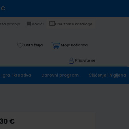
 €
sta pitanja
Vodiči
Preuzmite kataloge
Lista želja
Moja košarica
Prijavite se
Igra i kreativa
Darovni program
Čišćenje i higijena
,30 €