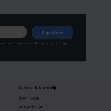
a ste upoznati s našom politikom
Privatnosti i sigurnosti
Kontakt informacije
01 650 28 80
e-trgovina@nn.hr