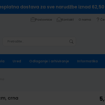
esplatna dostava za sve narudžbe iznad 62,50
Poslovnice
Kontakt
O nama
Če
Pretražite
Pretražite
ola
Ured
Odlaganje i arhiviranje
Informatika
rna
cm, crna
5