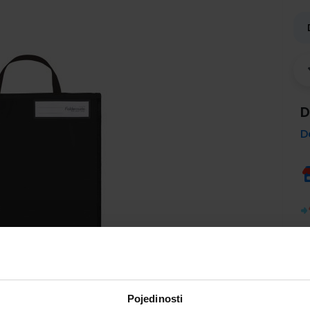
D
D
Pojedinosti