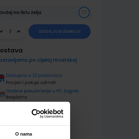
Dodaj na listu želja
DODAJ U KOŠARICU
ostava
ostavljamo po cijeloj Hrvatskoj
Dostupno u 22 poslovnica
Provjeri i pokupi odmah
Osobno preuzimanje u PC Zagreb
Besplatno
O nama