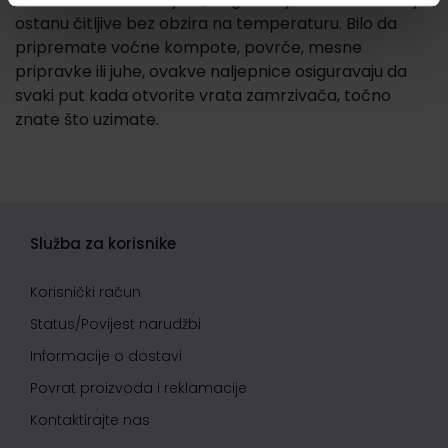
ostanu čitljive bez obzira na temperaturu. Bilo da
pripremate voćne kompote, povrće, mesne
pripravke ili juhe, ovakve naljepnice osiguravaju da
svaki put kada otvorite vrata zamrzivača, točno
znate što uzimate.
Služba za korisnike
Korisnički račun
Status/Povijest narudžbi
Informacije o dostavi
Povrat proizvoda i reklamacije
Kontaktirajte nas