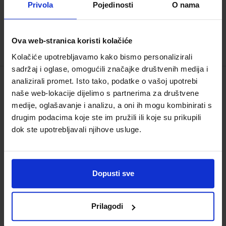
Privola
Pojedinosti
O nama
Ova web-stranica koristi kolačiće
Kolačiće upotrebljavamo kako bismo personalizirali
sadržaj i oglase, omogućili značajke društvenih medija i
analizirali promet. Isto tako, podatke o vašoj upotrebi
Naljepnice za zimnicu igraju ključnu ulogu u
naše web-lokacije dijelimo s partnerima za društvene
organizaciji domaćinstva, posebno tijekom sezone
medije, oglašavanje i analizu, a oni ih mogu kombinirati s
pripreme konzervirane hrane. S obzirom na različite
drugim podacima koje ste im pružili ili koje su prikupili
vrste voća, povrća, umaka i džemova koji se često
dok ste upotrebljavali njihove usluge.
pripremaju, važno je jasno označiti svaku staklenku ili
posudu. Osim što pomažu u identifikaciji sadržaja, na
naljepnicama se često nalaze i informacije poput
Dopusti sve
datuma pripreme, sastojaka i roka trajanja. Za one
koji planiraju čuvati svoje proizvode u zamrzivaču,
postoji posebna vrsta naljepnica otpornih na
Prilagodi
hladnoću. Ove su naljepnice posebno dizajnirane da
izdrže ekstremne uvjete, osiguravajući da informacije