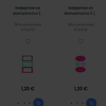
Naljepnice za
Naljepnice za
domaćinstvo (3
domaćinstvo 2 (3
lista sa 3
lista sa 4
naljepnice) Herlitz
naljepnice) Herlitz
Šifra proizvoda
Šifra proizvoda
573475
573476
1,20 €
1,20 €