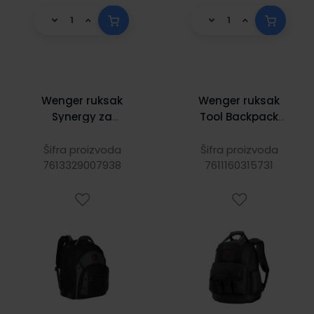
Wenger ruksak
Wenger ruksak
Synergy za
Tool Backpack
prijenosnike do
Advanced sa
16", crni
pretincom za alat
Šifra proizvoda
Šifra proizvoda
7613329007938
(bez alata) i
7611160315731
prijenosnik do 16",
crni