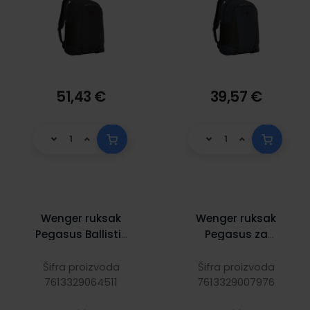
51,43 €
39,57 €
Wenger ruksak
Wenger ruksak
Pegasus Ballistic
Pegasus za
Deluxe za
prijenosnike do
prijenosnike do
17", crni
Šifra proizvoda
Šifra proizvoda
7613329064511
16", crni
7613329007976