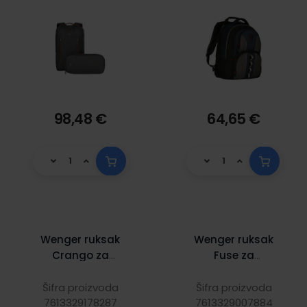
98,48 €
64,65 €
Wenger ruksak
Wenger ruksak
Crango za
Fuse za
prijenosnike do
prijenosnike do
16", crni
15.6", crni
Šifra proizvoda
Šifra proizvoda
7613329178287
7613329007884