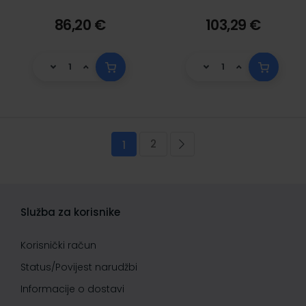
86,20 €
103,29 €
Stranica
2
Trenutno pregledavate stranicu
Stranica
Stranica
Sljedeća
1
Služba za korisnike
Korisnički račun
Status/Povijest narudžbi
Informacije o dostavi