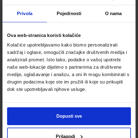
68,80 €
51,43 €
Privola
Pojedinosti
O nama
Ova web-stranica koristi kolačiće
Kolačiće upotrebljavamo kako bismo personalizirali
sadržaj i oglase, omogućili značajke društvenih medija i
Wenger ruksak
Wenger ruksak
analizirali promet. Isto tako, podatke o vašoj upotrebi
MX Professional
MX Reload za
naše web-lokacije dijelimo s partnerima za društvene
za prijenosnike do
prijenosnike do
medije, oglašavanje i analizu, a oni ih mogu kombinirati s
16" sivo
14", sivi
Šifra proizvoda
Šifra proizvoda
drugim podacima koje ste im pružili ili koje su prikupili
7613329114476
7613329114490
dok ste upotrebljavali njihove usluge.
Dopusti sve
Prilagodi