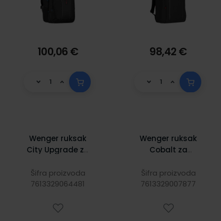
100,06 €
98,42 €
Wenger ruksak
Wenger ruksak
City Upgrade za
Cobalt za
prijenosnike do 16"
prijenosnike do
sa dodatnom
16", crni
Šifra proizvoda
Šifra proizvoda
7613329064481
torbom, sivi
7613329007877