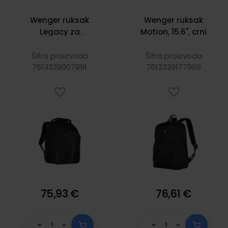
Wenger ruksak
Wenger ruksak
Legacy za
Motion, 15.6", crni
prijenosnike do
16", crni
Šifra proizvoda
Šifra proizvoda
7613329007891
7613329177969
75,93 €
76,61 €