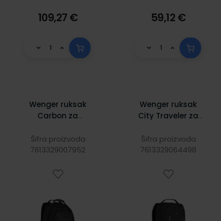
109,27 €
59,12 €
Wenger ruksak
Wenger ruksak
Carbon za
City Traveler za
prijenosnike do
prijenosnike do
17", crni
16", crni
Šifra proizvoda
Šifra proizvoda
7613329007952
7613329064498