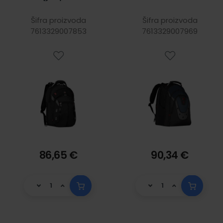
MacBook Pro 15",
prijenosnike do
crni
17", plavi
Šifra proizvoda
Šifra proizvoda
7613329007853
7613329007969
86,65 €
90,34 €