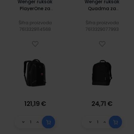
Wenger ruksak
Wenger ruksak
PlayerOne za
Quadma za
prijenosnike do
prijenosnike do
17.3", crni
16", 22 L, crni
Šifra proizvoda
Šifra proizvoda
7613329114568
7613329077993
121,19 €
24,71 €