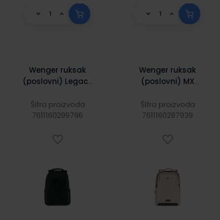
Wenger ruksak
Wenger ruksak
(poslovni) Legacy
(poslovni) MX
Black Series za
Professional za
prijenosnike do
prijenosnike do
Šifra proizvoda
Šifra proizvoda
7611160299796
16", crni
7611160287939
16", bež