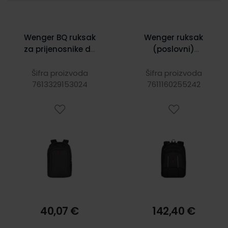
Wenger BQ ruksak
Wenger ruksak
za prijenosnike do
(poslovni)
16", crna
Carbon Pro za
prijenosnike do
Šifra proizvoda
Šifra proizvoda
7613329153024
7611160255242
16", crni
40,07 €
142,40 €