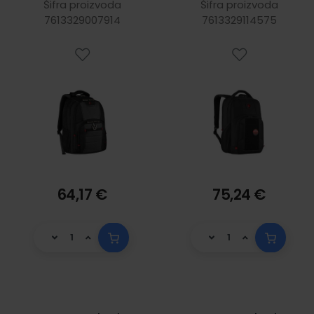
16", crni
15.6", crni
Šifra proizvoda
Šifra proizvoda
7613329007914
7613329114575
64,17 €
75,24 €