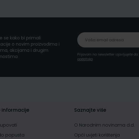
te se kako bi primali
acije o novim proizvodima i
ma, akcijama i drugim
Prijavom na newsletter izjavljujete d
nostima
podataka
 informacije
Saznajte više
kupovati
O Narodnim novinama d.d.
do popusta
Opći uvjeti korištenja