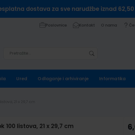
esplatna dostava za sve narudžbe iznad 62,50
Poslovnice
Kontakt
O nama
Če
Pretražite
Pretražite
ola
Ured
Odlaganje i arhiviranje
Informatika
istova, 21 x 29,7 cm
100 listova, 21 x 29,7 cm
6