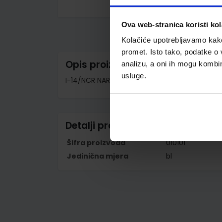
Skip
to
Ova web-stranica koristi kol
the
beginning
Kolačiće upotrebljavamo kako 
of
the
promet. Isto tako, podatke o 
images
Opis proizvoda
analizu, a oni ih mogu kombini
gallery
usluge.
I-14/NCR NARUDŽBENICA A-4; Blok 100 listova, 
Detalji proizvoda
Šifra proizvoda
010101
Jedinična mjera
bl