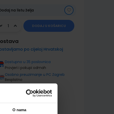
Dodaj na listu želja
DODAJ U KOŠARICU
ostava
ostavljamo po cijeloj Hrvatskoj
Dostupno u 35 poslovnica
Provjeri i pokupi odmah
Osobno preuzimanje u PC Zagreb
Besplatno
O nama