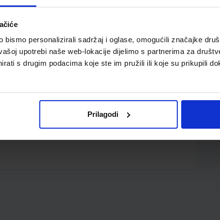
ačiće
bismo personalizirali sadržaj i oglase, omogućili značajke društv
vašoj upotrebi naše web-lokacije dijelimo s partnerima za društv
rati s drugim podacima koje ste im pružili ili koje su prikupili do
21 x 29,7 cm
Prilagodi