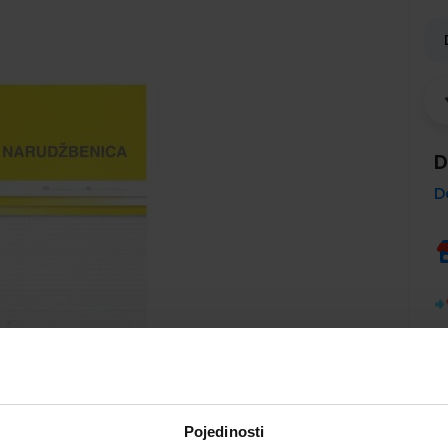
D
D
Pojedinosti