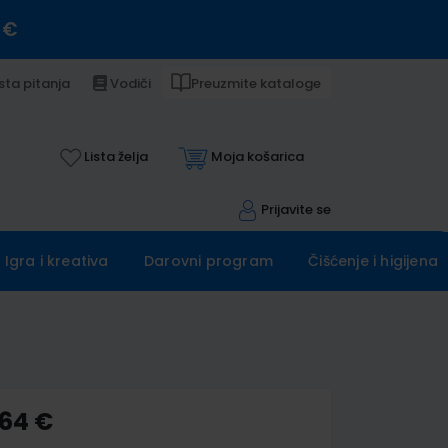
 €
sta pitanja
Vodiči
Preuzmite kataloge
Lista želja
Moja košarica
Prijavite se
Igra i kreativa
Darovni program
Čišćenje i higijena
,64 €