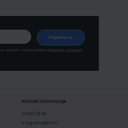
a ste upoznati s našom politikom
Privatnosti i sigurnosti
Kontakt informacije
01 650 28 80
e-trgovina@nn.hr