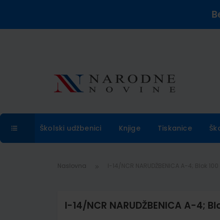
B
Školski udžbenici
Knjige
Tiskanice
Šk
Naslovna
I-14/NCR NARUDŽBENICA A-4; Blok 100 l
I-14/NCR NARUDŽBENICA A-4; Blok 