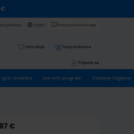
 €
sta pitanja
Vodiči
Preuzmite kataloge
Lista želja
Moja košarica
Prijavite se
Igra i kreativa
Darovni program
Čišćenje i higijena
,97 €