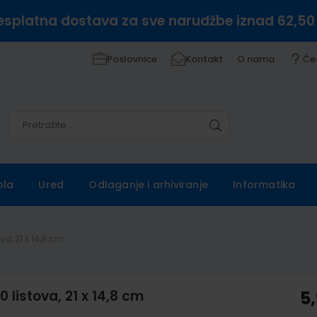
esplatna dostava za sve narudžbe iznad 62,50
Poslovnice
Kontakt
O nama
Če
Pretražite
Pretražite
ola
Ured
Odlaganje i arhiviranje
Informatika
va, 21 x 14,8 cm
 listova, 21 x 14,8 cm
5