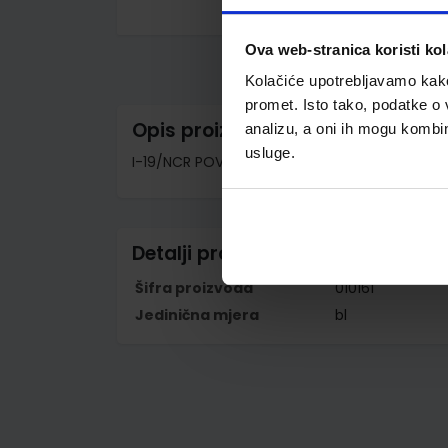
Skip
to
Ova web-stranica koristi kol
the
beginning
Kolačiće upotrebljavamo kako 
of
the
promet. Isto tako, podatke o 
images
Opis proizvoda
analizu, a oni ih mogu kombini
gallery
usluge.
I-19/NCR POVRATNICA; Blok 3 x 50 listova, 21 x
Detalji proizvoda
Šifra proizvoda
010161
Jedinična mjera
bl