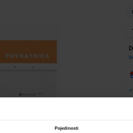
D
D
Pojedinosti