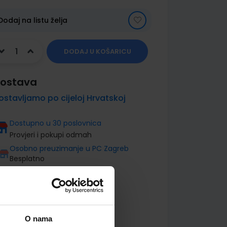
Dodaj na listu želja
DODAJ U KOŠARICU
ostava
ostavljamo po cijeloj Hrvatskoj
Dostupno u 30 poslovnica
Provjeri i pokupi odmah
Osobno preuzimanje u PC Zagreb
Besplatno
O nama