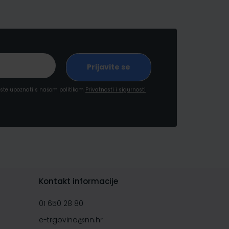
a ste upoznati s našom politikom
Privatnosti i sigurnosti
Kontakt informacije
01 650 28 80
e-trgovina@nn.hr