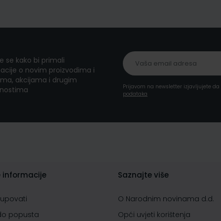
te se kako bi primali
acije o novim proizvodima i
ma, akcijama i drugim
Prijavom na newsletter izjavljujete d
nostima
podataka
 informacije
Saznajte više
kupovati
O Narodnim novinama d.d.
do popusta
Opći uvjeti korištenja