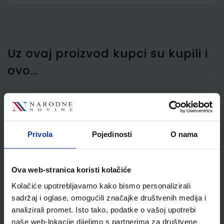
Uz ovaj proizvod kupci su kupili i
ovo…
Pregrada kartonska A4,
Privola
Pojedinosti
O nama
1-5 Q-Connect
Ova web-stranica koristi kolačiće
Kolačiće upotrebljavamo kako bismo personalizirali
sadržaj i oglase, omogućili značajke društvenih medija i
analizirali promet. Isto tako, podatke o vašoj upotrebi
naše web-lokacije dijelimo s partnerima za društvene