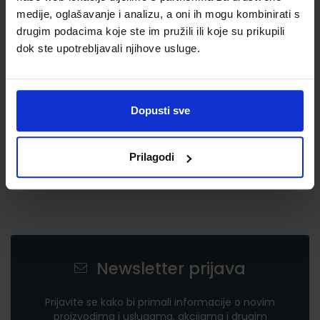
medije, oglašavanje i analizu, a oni ih mogu kombinirati s
drugim podacima koje ste im pružili ili koje su prikupili
1,20 €
dok ste upotrebljavali njihove usluge.
Dopusti sve
Prilagodi
Newsletter prijava
Prijavite se kako bi primali informacije o novim
proizvodima i uslugama, akcijama i drugim