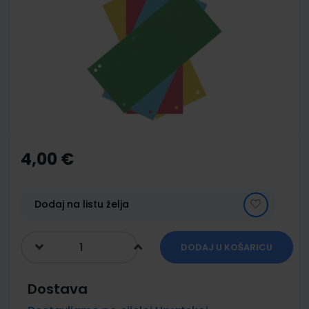
end
of
the
images
gallery
Skip
to
the
4,00 €
beginning
of
the
images
Dodaj na listu želja
gallery
DODAJ U KOŠARICU
Dostava