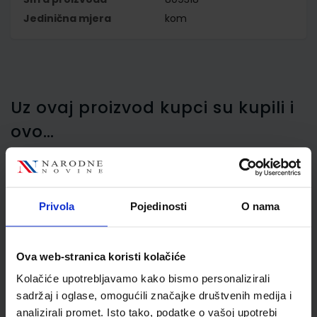
Jedinična mjera
kom
Uz ovaj proizvod kupci su kupili i
ovo…
Privola
Pojedinosti
O nama
Stroj za spajanje Maestri
Primula 6, sivi
Ova web-stranica koristi kolačiće
Kolačiće upotrebljavamo kako bismo personalizirali
sadržaj i oglase, omogućili značajke društvenih medija i
analizirali promet. Isto tako, podatke o vašoj upotrebi