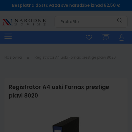
Besplatna dostava za sve narudžbe iznad 62,50 €
Pretra
Naslovna
Registrator A4 uski Fornax prestige plavi 8020
Registrator A4 uski Fornax prestige
plavi 8020
Skip
to
the
end