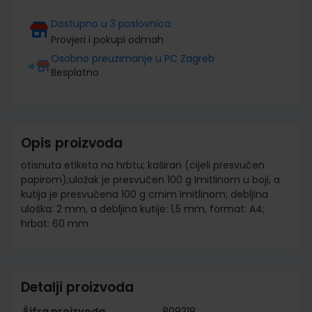
Dostupno u 3 poslovnica
Provjeri i pokupi odmah
Osobno preuzimanje u PC Zagreb
Besplatno
Opis proizvoda
otisnuta etiketa na hrbtu; kaširan (cijeli presvučen
papirom);uložak je presvučen 100 g Imitlinom u boji, a
kutija je presvučena 100 g crnim Imitlinom; debljina
uloška: 2 mm, a debljina kutije: 1,5 mm, format: A4;
hrbat: 60 mm
Detalji proizvoda
Šifra proizvoda
809318