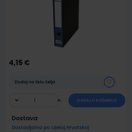
of
the
images
gallery
Skip
to
the
4,15 €
beginning
of
the
images
Dodaj na listu želja
gallery
DODAJ U KOŠARICU
Dostava
Dostavljamo po cijeloj Hrvatskoj