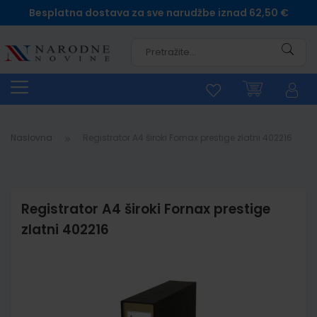
Besplatna dostava za sve narudžbe iznad 62,50 €
Pretra
Naslovna
Registrator A4 široki Fornax prestige zlatni 402216
Registrator A4 široki Fornax prestige
zlatni 402216
Skip
to
the
end