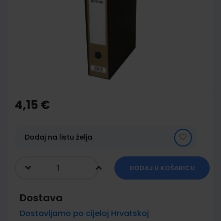
of
the
images
gallery
Skip
to
the
4,15 €
beginning
of
the
images
Dodaj na listu želja
gallery
DODAJ U KOŠARICU
Dostava
Dostavljamo po cijeloj Hrvatskoj