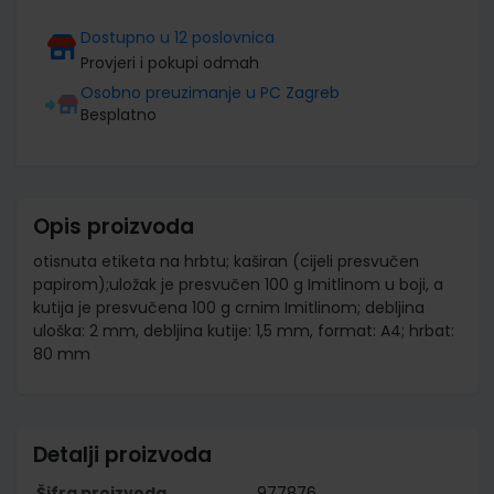
Dostupno u 12 poslovnica
Provjeri i pokupi odmah
Osobno preuzimanje u PC Zagreb
Besplatno
Opis proizvoda
otisnuta etiketa na hrbtu; kaširan (cijeli presvučen
papirom);uložak je presvučen 100 g Imitlinom u boji, a
kutija je presvučena 100 g crnim Imitlinom; debljina
uloška: 2 mm, debljina kutije: 1,5 mm, format: A4; hrbat:
80 mm
Detalji proizvoda
Šifra proizvoda
977876