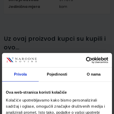
Jedinična mjera
kom
Uz ovaj proizvod kupci su kupili i
ovo…
Privola
Pojedinosti
O nama
Etikete za registratore 50
mm, 10/1, bijele, Herlitz
Ova web-stranica koristi kolačiće
Kolačiće upotrebljavamo kako bismo personalizirali
sadržaj i oglase, omogućili značajke društvenih medija i
analizirali promet. Isto tako, podatke o vašoj upotrebi