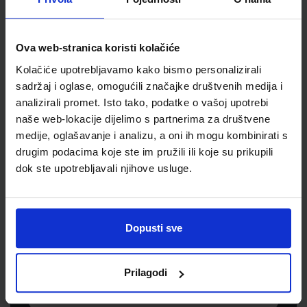
Šifra proizvoda
060011
Jedinična mjera
bl
Ova web-stranica koristi kolačiće
Kolačiće upotrebljavamo kako bismo personalizirali
sadržaj i oglase, omogućili značajke društvenih medija i
analizirali promet. Isto tako, podatke o vašoj upotrebi
naše web-lokacije dijelimo s partnerima za društvene
medije, oglašavanje i analizu, a oni ih mogu kombinirati s
drugim podacima koje ste im pružili ili koje su prikupili
dok ste upotrebljavali njihove usluge.
Newsletter prijava
Prijavite se kako bi primali informacije o novim
Dopusti sve
proizvodima i uslugama, akcijama i drugim
pogodnostima
Prilagodi