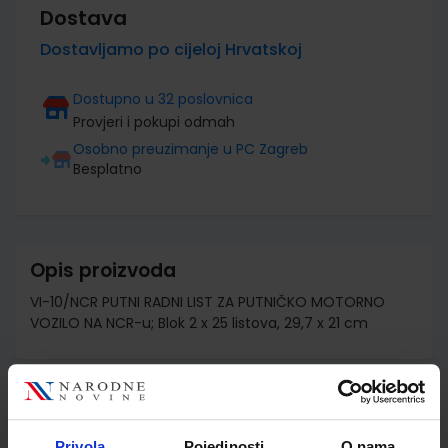
Dostava
Dostavljamo po cijeloj Hrvatskoj
Dostupno u 32 poslovnica
Provjeri i pokupi odmah
Osobno preuzimanje u PC Zagreb
Besplatno
Opis proizvoda
VI-10/NCR PUTNI RADNI LIST ZA PUTNIČKO MOTORNO
VOZILO NA NCR-u; Blok 2 x 25 listova, 29,7 x 21 cm
Detalji proizvoda
Privola
Pojedinosti
O nama