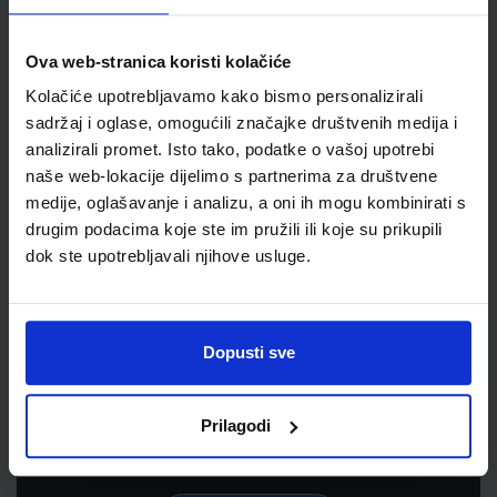
Ova web-stranica koristi kolačiće
Kolačiće upotrebljavamo kako bismo personalizirali
sadržaj i oglase, omogućili značajke društvenih medija i
analizirali promet. Isto tako, podatke o vašoj upotrebi
naše web-lokacije dijelimo s partnerima za društvene
medije, oglašavanje i analizu, a oni ih mogu kombinirati s
drugim podacima koje ste im pružili ili koje su prikupili
dok ste upotrebljavali njihove usluge.
Newsletter prijava
Prijavite se kako bi primali informacije o novim
Dopusti sve
proizvodima i uslugama, akcijama i drugim
pogodnostima
Prilagodi