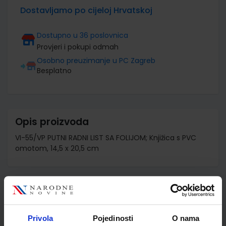
Dostavljamo po cijeloj Hrvatskoj
Dostupno u 36 poslovnica
Provjeri i pokupi odmah
Osobno preuzimanje u PC Zagreb
Besplatno
Opis proizvoda
VI-55/VP PUTNI RADNI LIST SA FOLIJOM; Knjižica s PVC
omotom, 14,5 x 20,5 cm
Detalji proizvoda
Šifra proizvoda
060112
Privola
Pojedinosti
O nama
Jedinična mjera
knjiž