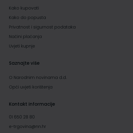
Kako kupovati
Kako do popusta
Privatnost i sigurnost podataka
Načini plaćanja
Uvjeti kupnje
Saznajte više
O Narodnim novinama d.d.
Opći uvjeti korištenja
Kontakt informacije
01 650 28 80
e-trgovina@nn.hr