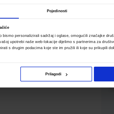
Pojedinosti
ačiće
bismo personalizirali sadržaj i oglase, omogućili značajke društv
vašoj upotrebi naše web-lokacije dijelimo s partnerima za društv
rati s drugim podacima koje ste im pružili ili koje su prikupili do
g/m2; mat plastifikacija +uv lak; sortirano 6
omene u narudžbi
Prilagodi