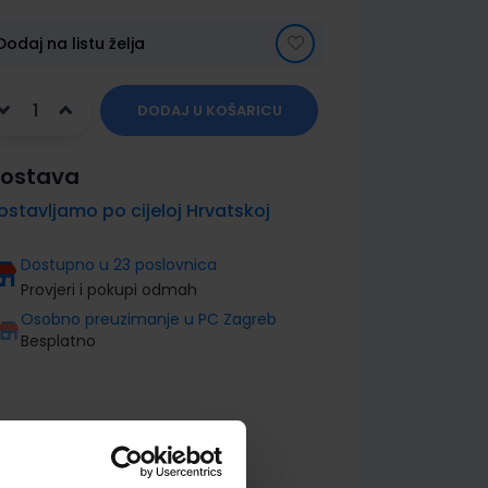
Dodaj na listu želja
DODAJ U KOŠARICU
ostava
ostavljamo po cijeloj Hrvatskoj
Dostupno u 23 poslovnica
Provjeri i pokupi odmah
Osobno preuzimanje u PC Zagreb
Besplatno