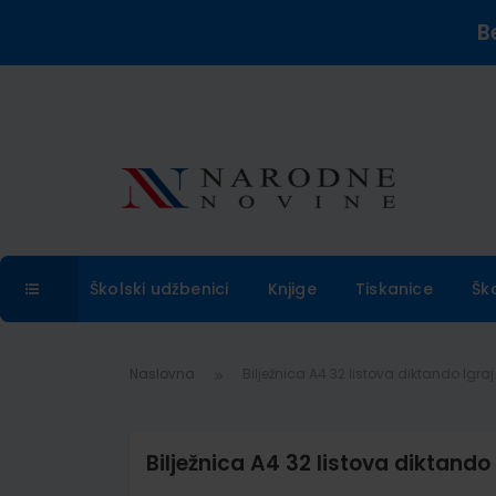
B
Školski udžbenici
Knjige
Tiskanice
Šk
Naslovna
Bilježnica A4 32 listova diktando Igr
Bilježnica A4 32 listova diktando