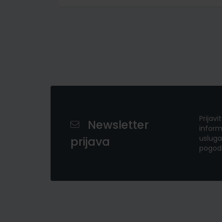
Prijavi
Newsletter
inform
usluga
prijava
pogod