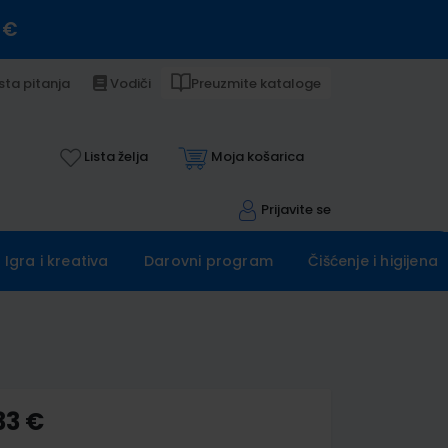
 €
sta pitanja
Vodiči
Preuzmite kataloge
Lista želja
Moja košarica
Prijavite se
Igra i kreativa
Darovni program
Čišćenje i higijena
33 €