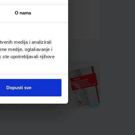
O nama
enih medija i analizirali
ene medije, oglašavanje i
k ste upotrebljavali njihove
Dopusti sve