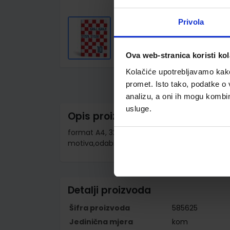
Privola
Ova web-stranica koristi kol
Skip
to
Kolačiće upotrebljavamo kako 
the
promet. Isto tako, podatke o 
beginning
of
analizu, a oni ih mogu kombini
the
usluge.
images
Opis proizvoda
gallery
format A4, 32 lista papir 90 g/m2; korice 230 
motiva,odabir po motivu moguć putem nap
Detalji proizvoda
Šifra proizvoda
585625
Jedinična mjera
kom