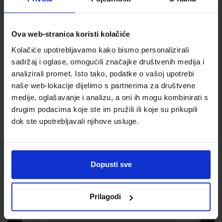
Jedinična mjera
kom
Ova web-stranica koristi kolačiće
Kolačiće upotrebljavamo kako bismo personalizirali
sadržaj i oglase, omogućili značajke društvenih medija i
analizirali promet. Isto tako, podatke o vašoj upotrebi
naše web-lokacije dijelimo s partnerima za društvene
medije, oglašavanje i analizu, a oni ih mogu kombinirati s
drugim podacima koje ste im pružili ili koje su prikupili
dok ste upotrebljavali njihove usluge.
Newsletter prijava
Prijavite se kako bi primali informacije o novim
Dopusti sve
proizvodima i uslugama, akcijama i drugim
pogodnostima
Prilagodi