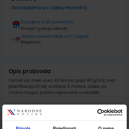
Dostavljamo po cijeloj Hrvatskoj
Dostupno u 25 poslovnica
Provjeri i pokupi odmah
Osobno preuzimanje u PC Zagreb
Besplatno
Opis proizvoda
format A4; meki uvez; 40 listova; papir 80 g/m2; mat
plastifikacija UV lak; sortirano 6 motiva, odabir po
motivu moguć putem napomene u narudžbi
Detalji proizvoda
Šifra proizvoda
595054
Privola
Pojedinosti
O nama