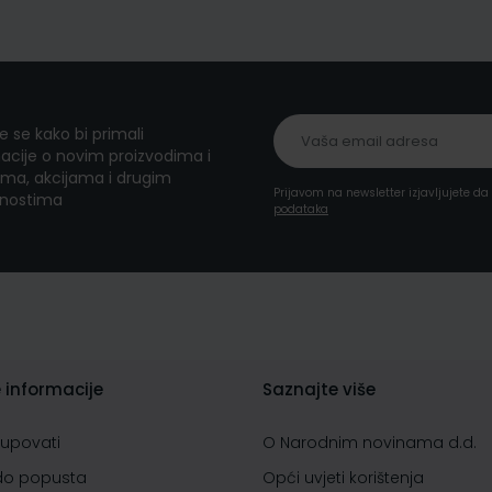
te se kako bi primali
acije o novim proizvodima i
ma, akcijama i drugim
Prijavom na newsletter izjavljujete d
nostima
podataka
 informacije
Saznajte više
kupovati
O Narodnim novinama d.d.
do popusta
Opći uvjeti korištenja