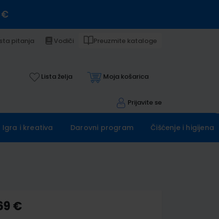
 €
sta pitanja
Vodiči
Preuzmite kataloge
Lista želja
Moja košarica
Prijavite se
Igra i kreativa
Darovni program
Čišćenje i higijena
69 €