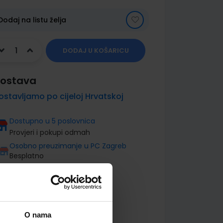
Dodaj na listu želja
DODAJ U KOŠARICU
ostava
ostavljamo po cijeloj Hrvatskoj
Dostupno u 5 poslovnica
Provjeri i pokupi odmah
Osobno preuzimanje u PC Zagreb
Besplatno
O nama