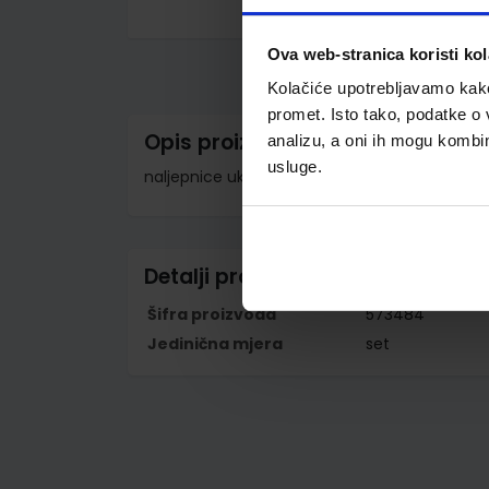
Skip
to
Ova web-stranica koristi kol
the
beginning
Kolačiće upotrebljavamo kako 
of
the
promet. Isto tako, podatke o 
images
Opis proizvoda
analizu, a oni ih mogu kombini
gallery
usluge.
naljepnice ukrasne; 1 list
Detalji proizvoda
Šifra proizvoda
573484
Jedinična mjera
set