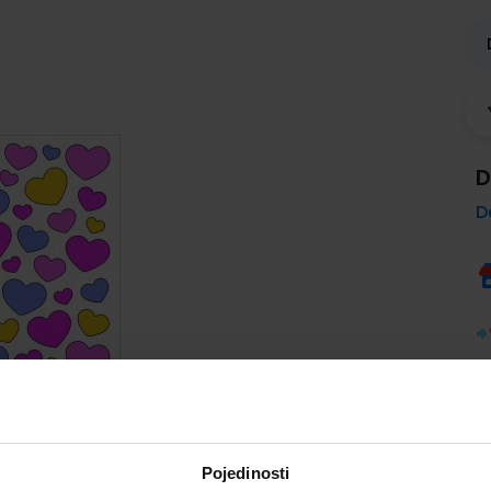
D
D
Pojedinosti