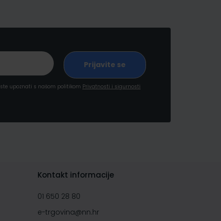
a ste upoznati s našom politikom
Privatnosti i sigurnosti
Kontakt informacije
01 650 28 80
e-trgovina@nn.hr