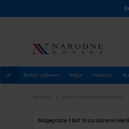
B
Školski udžbenici
Knjige
Tiskanice
Šk
Naslovna
Naljepnice 1 list Srca šarena Herlitz
Naljepnice 1 list Srca šarena Herli