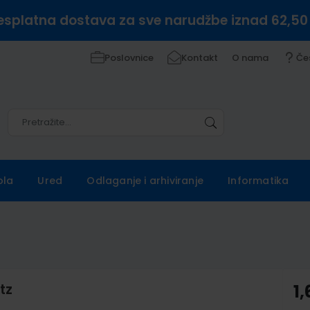
esplatna dostava za sve narudžbe iznad 62,50
Poslovnice
Kontakt
O nama
Če
Pretražite
Pretražite
ola
Ured
Odlaganje i arhiviranje
Informatika
tz
1,