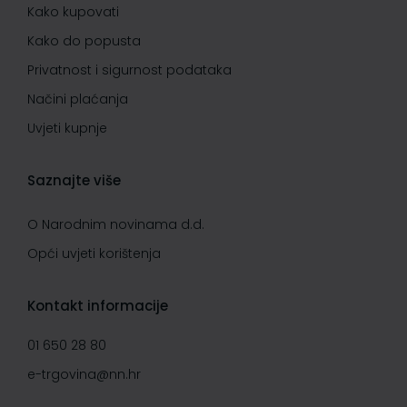
Kako kupovati
Kako do popusta
Privatnost i sigurnost podataka
Načini plaćanja
Uvjeti kupnje
Saznajte više
O Narodnim novinama d.d.
Opći uvjeti korištenja
Kontakt informacije
01 650 28 80
e-trgovina@nn.hr