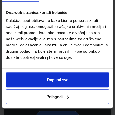
Ova web-stranica koristi kolačiće
Kolačiće upotrebljavamo kako bismo personalizirali
sadržaj i oglase, omogućili značajke društvenih medija i
analizirali promet. Isto tako, podatke o vašoj upotrebi
naše web-lokacije dijelimo s partnerima za društvene
medije, oglašavanje i analizu, a oni ih mogu kombinirati s
drugim podacima koje ste im pružili ili koje su prikupili
dok ste upotrebljavali njihove usluge.
Newsletter prijava
Prijavite se kako bi primali informacije o novim
proizvodima i uslugama, akcijama i drugim
Dopusti sve
pogodnostima
Prilagodi