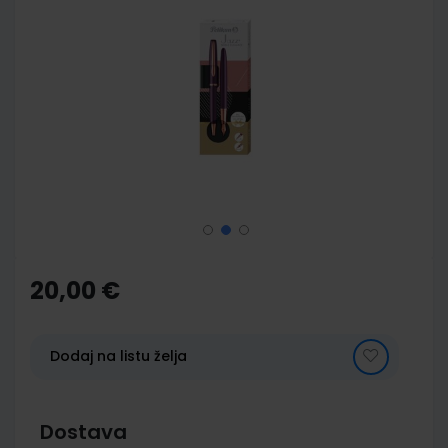
to
the
end
of
the
images
gallery
Skip
to
the
20,00 €
beginning
of
the
images
Dodaj na listu želja
gallery
Dostava