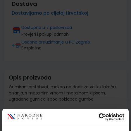
Dostava
Dostavljamo po cijeloj Hrvatskoj
Dostupno u 7 poslovnica
Provjeri i pokupi odmah
Osobno preuzimanje u PC Zagreb
Besplatno
Opis proizvoda
Gumirani prstohvat, mekan na dodir za veliku lakoću
pisanja, s metalnim vrhom i metalnom klipsom,
ugrađena gumica ispod poklopca gumba
Detalji proizvoda