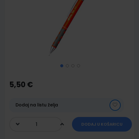
end
of
the
images
gallery
Skip
to
the
5,50 €
beginning
of
the
images
Dodaj na listu želja
gallery
DODAJ U KOŠARICU