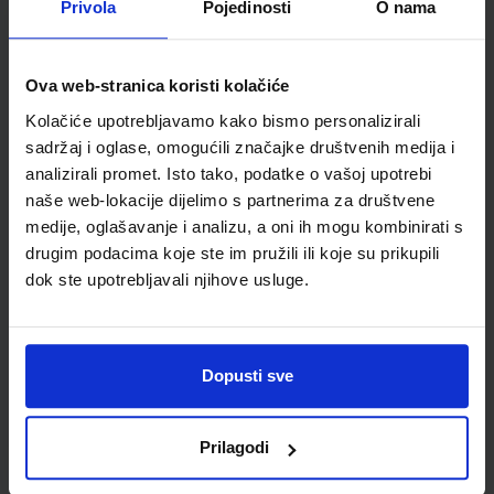
Privola
Pojedinosti
O nama
Šifra proizvoda
536123
Jedinična mjera
kom
Ova web-stranica koristi kolačiće
Kolačiće upotrebljavamo kako bismo personalizirali
sadržaj i oglase, omogućili značajke društvenih medija i
analizirali promet. Isto tako, podatke o vašoj upotrebi
naše web-lokacije dijelimo s partnerima za društvene
medije, oglašavanje i analizu, a oni ih mogu kombinirati s
drugim podacima koje ste im pružili ili koje su prikupili
dok ste upotrebljavali njihove usluge.
Newsletter prijava
Dopusti sve
Prijavite se kako bi primali informacije o novim
proizvodima i uslugama, akcijama i drugim
pogodnostima
Prilagodi