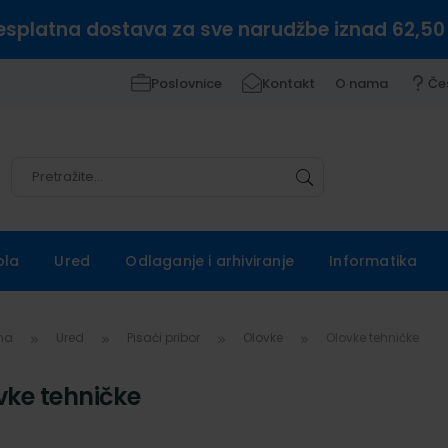
esplatna dostava za sve narudžbe iznad 62,50
Poslovnice
Kontakt
O nama
Če
Pretražite
Pretražite
ola
Ured
Odlaganje i arhiviranje
Informatika
vna
Ured
Pisaći pribor
Olovke
Olovke tehničke
vke tehničke