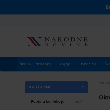
B
Školski udžbenici
Knjige
Tiskanice
Šk
Naslo
KATEGORIJE
Olo
Papirna konfekcija
(497)