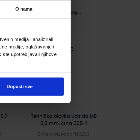
O nama
enih medija i analizirali
ene medije, oglašavanje i
0,60 €
k ste upotrebljavali njihove
Dopusti sve
0,7
Tehnička olovka Uchida MB
0,5 mm, crna 005-1
6
Šifra proizvoda 510293