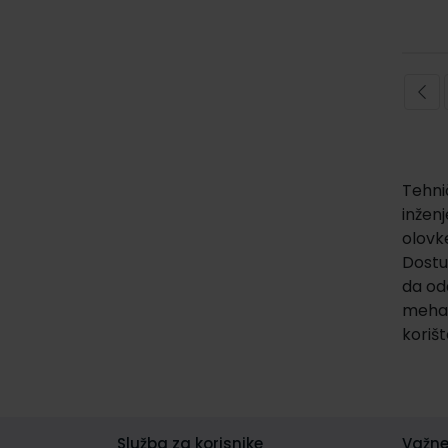
Stranic
Tehni
inženj
olovke
Dostu
da od
mehan
koriš
Služba za korisnike
Važne