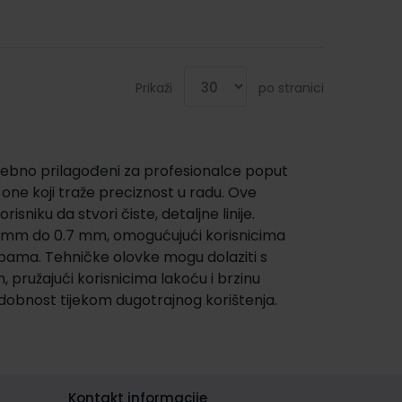
Prikaži
po stranici
osebno prilagođeni za profesionalce poput
ve one koji traže preciznost u radu. Ove
sniku da stvori čiste, detaljne linije.
.3 mm do 0.7 mm, omogućujući korisnicima
rebama. Tehničke olovke mogu dolaziti s
pružajući korisnicima lakoću i brzinu
dobnost tijekom dugotrajnog korištenja.
Kontakt informacije