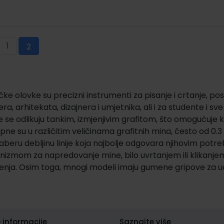
a
1
Stranica
Prethodna
Stranica
Trenutno pregledavate stranicu
2
čke olovke su precizni instrumenti za pisanje i crtanje, p
era, arhitekata, dizajnera i umjetnika, ali i za studente i s
 se odlikuju tankim, izmjenjivim grafitom, što omogućuje kori
pne su u različitim veličinama grafitnih mina, često od 0
aberu debljinu linije koja najbolje odgovara njihovim pot
izmom za napredovanje mine, bilo uvrtanjem ili klikanjem, 
tenja. Osim toga, mnogi modeli imaju gumene gripove za u
 informacije
Saznajte više