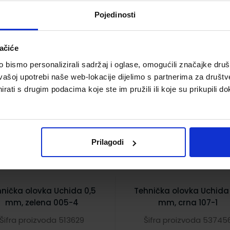
Pojedinosti
ačiće
bismo personalizirali sadržaj i oglase, omogućili značajke društv
vašoj upotrebi naše web-lokacije dijelimo s partnerima za društv
4,45 €
4,45 €
rati s drugim podacima koje ste im pružili ili koje su prikupili do
Prilagodi
nička olovka Uchida 0,5
Tehnička olovka Uchida 
mm, zelena 005-4
mm, crna 107-1
Šifra proizvoda 513629
Šifra proizvoda 53745