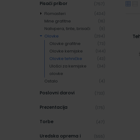
Pisaći pribor
(757)
Flomasteri
(434)
Mine grafitne
Lineri
(65)
(16)
Nalivpera, tinte, brisači
Markeri
(14)
(9)
Olovke
Markeri za
Te
(294)
(27)
prezentacijsku ploču
Olovke grafitne
(73)
Permanent markeri
Olovke kemijske
(144)
(132)
Roleri
Olovke tehničke
(120)
(43)
Textmarkeri
Ulošci za kemijske
(34)
(53)
Ulošci za flomastere
olovke
(23)
Ostalo
(4)
Poslovni darovi
(733)
Prezentacija
(175)
Torbe
(47)
Uredska oprema i
(555)