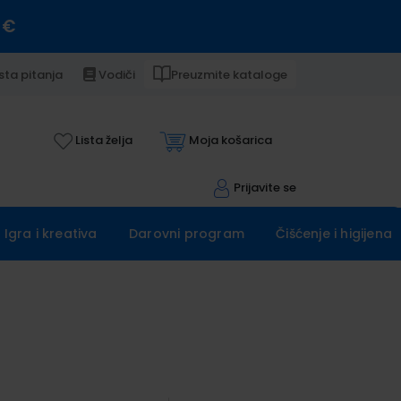
 €
sta pitanja
Vodiči
Preuzmite kataloge
Lista želja
Moja košarica
Prijavite se
Igra i kreativa
Darovni program
Čišćenje i higijena