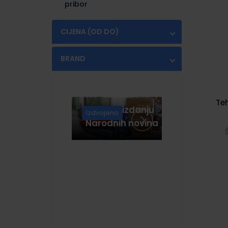
pribor
CIJENA (OD DO)
€
€
BRAND
FABER CASTELL
(2)
KORES
(1)
Te
Knjige u izdanju
MAPED
(2)
Izdvojeno
Narodnih novina
MARVY UCHIDA
(5)
PILOT
(10)
ROTRING
(13)