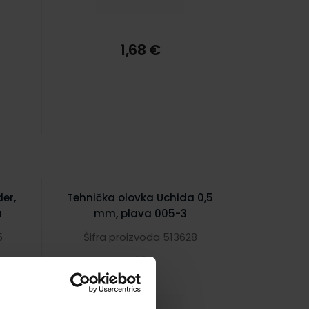
1,68 €
er,
Tehnička olovka Uchida 0,5
a
mm, plava 005-3
5
Šifra proizvoda 513628