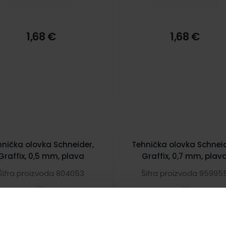
1,68 €
1,68 €
hnička olovka Schneider,
Tehnička olovka Schneid
Graffix, 0,5 mm, plava
Graffix, 0,7 mm, plav
Šifra proizvoda 804053
Šifra proizvoda 95995