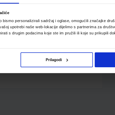
ačiće
bismo personalizirali sadržaj i oglase, omogućili značajke društv
vašoj upotrebi naše web-lokacije dijelimo s partnerima za društv
rati s drugim podacima koje ste im pružili ili koje su prikupili do
vke; metalna klipsa; metalni vrh
Prilagodi