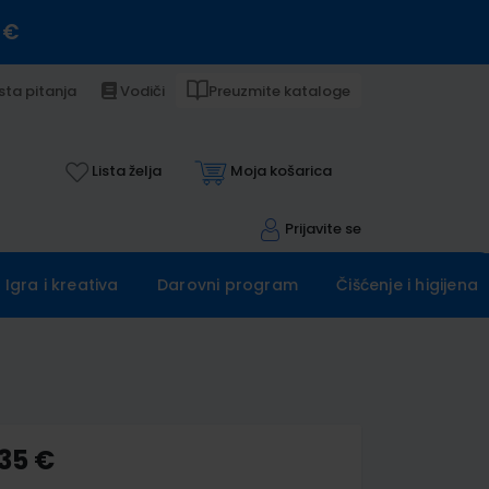
 €
sta pitanja
Vodiči
Preuzmite kataloge
Lista želja
Moja košarica
Prijavite se
Igra i kreativa
Darovni program
Čišćenje i higijena
,35 €