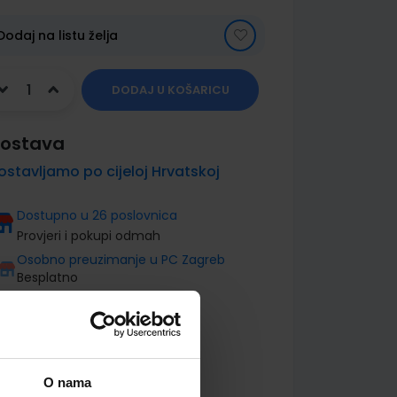
Dodaj na listu želja
DODAJ U KOŠARICU
ostava
ostavljamo po cijeloj Hrvatskoj
Dostupno u 26 poslovnica
Provjeri i pokupi odmah
Osobno preuzimanje u PC Zagreb
Besplatno
O nama