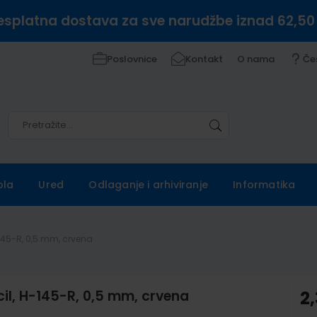
esplatna dostava za sve narudžbe iznad 62,50
Poslovnice
Kontakt
O nama
Če
Pretražite
Pretražite
ola
Ured
Odlaganje i arhiviranje
Informatika
H-145-R, 0,5 mm, crvena
cil, H-145-R, 0,5 mm, crvena
2