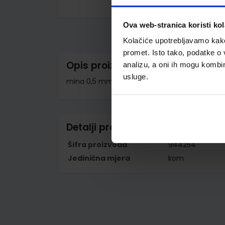
Skip
to
Ova web-stranica koristi kol
the
beginning
Kolačiće upotrebljavamo kako 
of
the
promet. Isto tako, podatke o 
images
Opis proizvoda
analizu, a oni ih mogu kombini
gallery
usluge.
mina 0,5 mm; s gumicom; plastično tijelo olo
Detalji proizvoda
Šifra proizvoda
944254
Jedinična mjera
kom