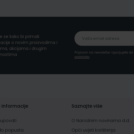
te se kako bi primali
acije o novim proizvodima i
ma, akcijama i drugim
Prijavom na newsletter izjavljujete d
nostima
podataka
 informacije
Saznajte više
kupovati
O Narodnim novinama d.d.
do popusta
Opći uvjeti korištenja