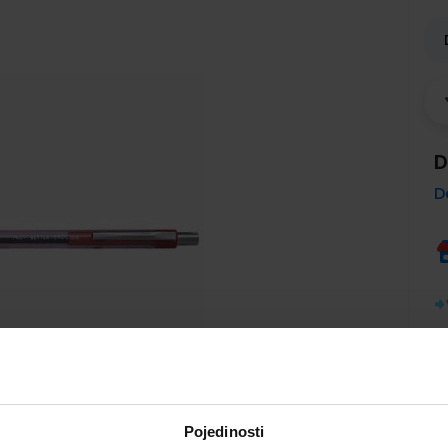
D
D
Pojedinosti