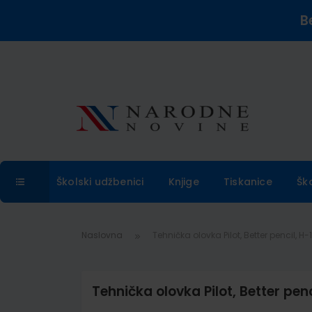
B
Školski udžbenici
Knjige
Tiskanice
Šk
Naslovna
Tehnička olovka Pilot, Better pencil, 
Tehnička olovka Pilot, Better pen