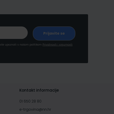
a ste upoznati s našom politikom
Privatnosti i sigurnosti
Kontakt informacije
01 650 28 80
e-trgovina@nn.hr