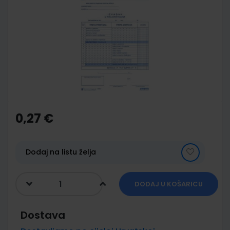
end
of
the
images
gallery
Skip
to
the
0,27 €
beginning
of
the
images
Dodaj na listu želja
gallery
DODAJ U KOŠARICU
Dostava