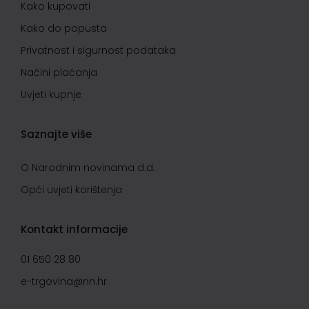
Kako kupovati
Kako do popusta
Privatnost i sigurnost podataka
Načini plaćanja
Uvjeti kupnje
Saznajte više
O Narodnim novinama d.d.
Opći uvjeti korištenja
Kontakt informacije
01 650 28 80
e-trgovina@nn.hr