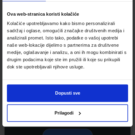
Ova web-stranica koristi kolačiće
Kolačiće upotrebljavamo kako bismo personalizirali
sadržaj i oglase, omogućili značajke društvenih medija i
analizirali promet. Isto tako, podatke o vašoj upotrebi
naše web-lokacije dijelimo s partnerima za društvene
medije, oglašavanje i analizu, a oni ih mogu kombinirati s
drugim podacima koje ste im pružili ili koje su prikupili
dok ste upotrebljavali njihove usluge.
Newsletter prijava
Prijavite se kako bi primali informacije o novim
proizvodima i uslugama, akcijama i drugim
Dopusti sve
pogodnostima
Prilagodi