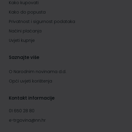
Kako kupovati
Kako do popusta
Privatnost i sigurnost podataka
Načini plaćanja
Uvjeti kupnje
Saznajte više
O Narodnim novinama d.d.
Opći uvjeti korištenja
Kontakt informacije
01 650 28 80
e-trgovina@nn.hr