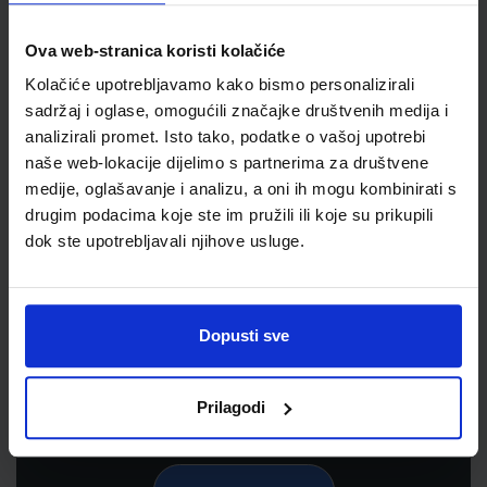
Ova web-stranica koristi kolačiće
Kolačiće upotrebljavamo kako bismo personalizirali
sadržaj i oglase, omogućili značajke društvenih medija i
analizirali promet. Isto tako, podatke o vašoj upotrebi
naše web-lokacije dijelimo s partnerima za društvene
medije, oglašavanje i analizu, a oni ih mogu kombinirati s
drugim podacima koje ste im pružili ili koje su prikupili
dok ste upotrebljavali njihove usluge.
Newsletter prijava
Prijavite se kako bi primali informacije o novim
proizvodima i uslugama, akcijama i drugim
Dopusti sve
pogodnostima
Prilagodi