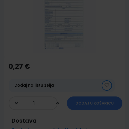
end
of
the
images
gallery
Skip
to
the
0,27 €
beginning
of
the
images
Dodaj na listu želja
gallery
DODAJ U KOŠARICU
Dostava