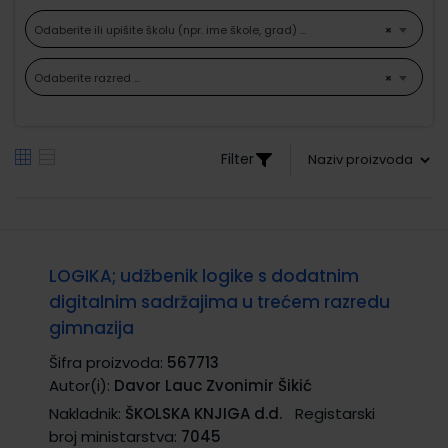
Odaberite ili upišite školu (npr. ime škole, grad) ...
×
Odaberite razred ...
×
Filter
LOGIKA; udžbenik logike s dodatnim
digitalnim sadržajima u trećem razredu
gimnazija
Šifra proizvoda:
567713
Autor(i):
Davor Lauc Zvonimir Šikić
Nakladnik:
ŠKOLSKA KNJIGA d.d.
Registarski
broj ministarstva:
7045