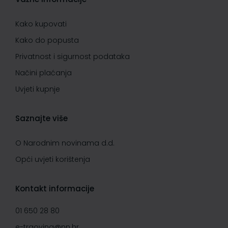
Kako kupovati
Kako do popusta
Privatnost i sigurnost podataka
Načini plaćanja
Uvjeti kupnje
Saznajte više
O Narodnim novinama d.d.
Opći uvjeti korištenja
Kontakt informacije
01 650 28 80
e-trgovina@nn.hr