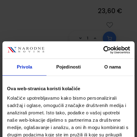
23,60 €
Privola
Pojedinosti
O nama
LOGIKA; udžbenik za 3. razred gimnazija
Šifra proizvoda:
567714
Autor(i):
Ines Skelac Marko Kardum Sandro
Ova web-stranica koristi kolačiće
Skansi
Kolačiće upotrebljavamo kako bismo personalizirali
Nakladnik:
ELEMENT d.o.o.
Registarski broj
sadržaj i oglase, omogućili značajke društvenih medija i
ministarstva:
6672
analizirali promet. Isto tako, podatke o vašoj upotrebi
naše web-lokacije dijelimo s partnerima za društvene
19,00 €
medije, oglašavanje i analizu, a oni ih mogu kombinirati s
drugim podacima koje ste im pružili ili koje su prikupili