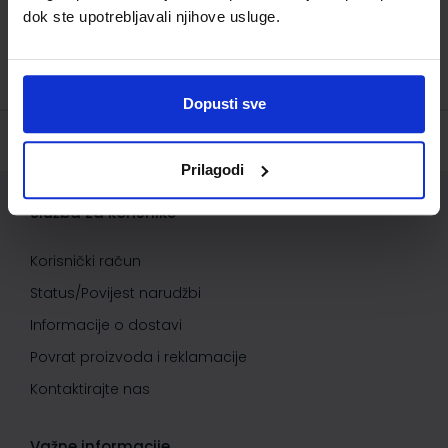
dok ste upotrebljavali njihove usluge.
Dopusti sve
Prilagodi
Služba za korisnike
Korisnički račun
Status/Povijest narudžbi
Informacije o dostavi
Povrat proizvoda i reklamacije
Kontaktirajte nas
Važne informacije