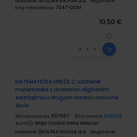
Nakladnik:
ŠKOLSKA KNJIGA d.d.
Registarski
broj ministarstva:
7047-DOM
10,50 €
MATEMATIČKA MREŽA 2; udžbenik
matematike s dodatnim digitalnim
sadržajima u drugom razredu osnovne
škole
Šifra proizvoda:
567067
Šifra omota:
500239
Autor(i):
Maja Cindrić Irena Mišurac
Nakladnik:
ŠKOLSKA KNJIGA d.d.
Registarski