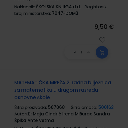
Nakladnik:
ŠKOLSKA KNJIGA d.d.
Registarski
broj ministarstva:
7047-DOM3
9,50 €
MATEMATIČKA MREŽA 2; radna bilježnica
za matematiku u drugom razredu
osnovne škole
Šifra proizvoda:
567068
Šifra omota:
500162
Autor(i):
Maja Cindrić Irena Mišurac Sandra
Špika Ante Vetma