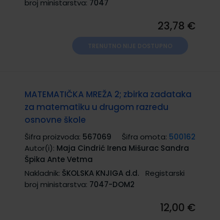
broj ministarstva:
7047
23,78 €
TRENUTNO NIJE DOSTUPNO
MATEMATIČKA MREŽA 2; zbirka zadataka
za matematiku u drugom razredu
osnovne škole
Šifra proizvoda:
567069
Šifra omota:
500162
Autor(i):
Maja Cindrić Irena Mišurac Sandra
Špika Ante Vetma
Nakladnik:
ŠKOLSKA KNJIGA d.d.
Registarski
broj ministarstva:
7047-DOM2
12,00 €