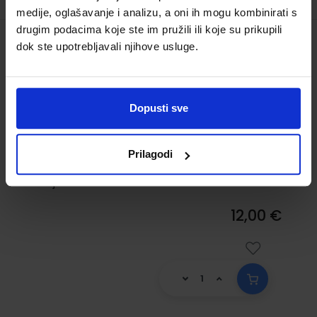
medije, oglašavanje i analizu, a oni ih mogu kombinirati s
drugim podacima koje ste im pružili ili koje su prikupili
dok ste upotrebljavali njihove usluge.
MOJ SRETNI BROJ 2; zbirka zadataka za
matematiku u drugom razredu
osnovne škole
Dopusti sve
Šifra proizvoda:
567073
Šifra omota:
500239
Autor(i):
Dubravka Miklec Sanja Jakovljević
Rogić Graciella Prtajin
Prilagodi
Nakladnik:
ŠKOLSKA KNJIGA d.d.
Registarski
broj ministarstva:
7059-DOM2
12,00 €