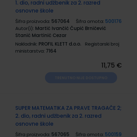
1. dio, radni udžbenik za 2. razred
osnovne škole
Šifra proizvoda:
567064
Šifra omota:
500176
Autor(i):
Martić Ivančić Čupić Brničević
Stanić Martinić Cezar
Nakladnik:
PROFIL KLETT d.o.o.
Registarski broj
ministarstva:
7164
11,75 €
TRENUTNO NIJE DOSTUPNO
SUPER MATEMATIKA ZA PRAVE TRAGAČE 2;
2. dio, radni udžbenik za 2. razred
osnovne škole
Šifra proizvoda:
567065
Šifra omota:
500159