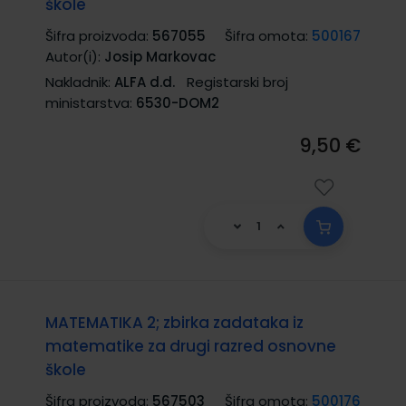
škole
Šifra proizvoda:
567055
Šifra omota:
500167
Autor(i):
Josip Markovac
Nakladnik:
ALFA d.d.
Registarski broj
ministarstva:
6530-DOM2
9,50 €
MATEMATIKA 2; zbirka zadataka iz
matematike za drugi razred osnovne
škole
Šifra proizvoda:
567503
Šifra omota:
500176