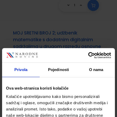
MOJ SRETNI BROJ 2; udžbenik
matematike s dodatnim digitalnim
sadržajima u drugom razredu osnovne
škole
Šifra proizvoda:
567071
Šifra omota:
500239
Autor(i):
Dubravka Miklec Sanja Jakovljević
Privola
Pojedinosti
O nama
Rogić Graciella Prtajin
Nakladnik:
ŠKOLSKA KNJIGA d.d.
Registarski
broj ministarstva:
7059
Ova web-stranica koristi kolačiće
Kolačiće upotrebljavamo kako bismo personalizirali
23,78 €
sadržaj i oglase, omogućili značajke društvenih medija i
analizirali promet. Isto tako, podatke o vašoj upotrebi
TRENUTNO NIJE DOSTUPNO
naše web-lokacije dijelimo s partnerima za društvene