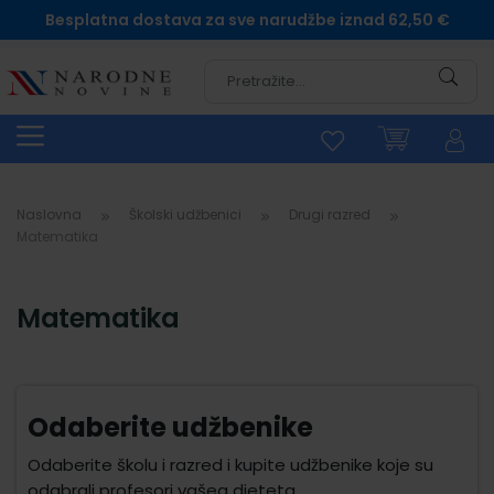
Besplatna dostava za sve narudžbe iznad 62,50 €
Pretra
Naslovna
Školski udžbenici
Drugi razred
Matematika
Matematika
Odaberite udžbenike
Odaberite školu i razred i kupite udžbenike koje su
odabrali profesori vašeg djeteta.