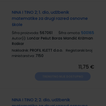
NINA I TINO 2; 1. dio, udžbenik
matematike za drugi razred osnovne
škole
Šifra proizvoda:
567061
Šifra omota:
500165
Autor(i):
Lončar Pešut Boras Mandić Križman
Roškar
Nakladnik:
PROFIL KLETT d.o.o.
Registarski broj
ministarstva:
7150
11,75 €
TRENUTNO NIJE DOSTUPNO
NINA I TINO 2; 2. dio, udžbenik
matematike za drugi razred osnovne