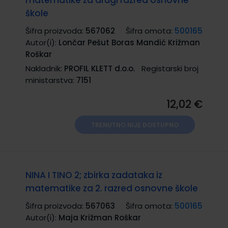
škole
Šifra proizvoda:
567062
Šifra omota:
500165
Autor(i):
Lončar Pešut Boras Mandić Križman
Roškar
Nakladnik:
PROFIL KLETT d.o.o.
Registarski broj
ministarstva:
7151
12,02 €
TRENUTNO NIJE DOSTUPNO
NINA I TINO 2; zbirka zadataka iz
matematike za 2. razred osnovne škole
Šifra proizvoda:
567063
Šifra omota:
500165
Autor(i):
Maja Križman Roškar