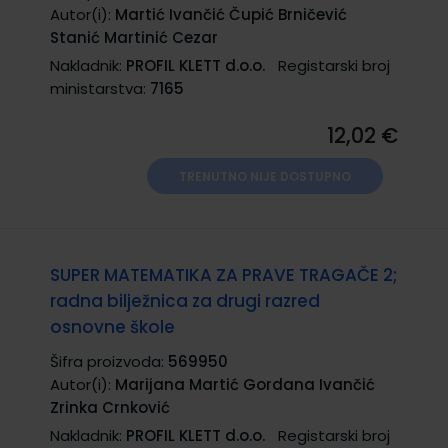
Autor(i):
Martić Ivančić Čupić Brničević
Stanić Martinić Cezar
Nakladnik:
PROFIL KLETT d.o.o.
Registarski broj
ministarstva:
7165
12,02 €
TRENUTNO NIJE DOSTUPNO
SUPER MATEMATIKA ZA PRAVE TRAGAČE 2;
radna bilježnica za drugi razred
osnovne škole
Šifra proizvoda:
569950
Autor(i):
Marijana Martić Gordana Ivančić
Zrinka Crnković
Nakladnik:
PROFIL KLETT d.o.o.
Registarski broj