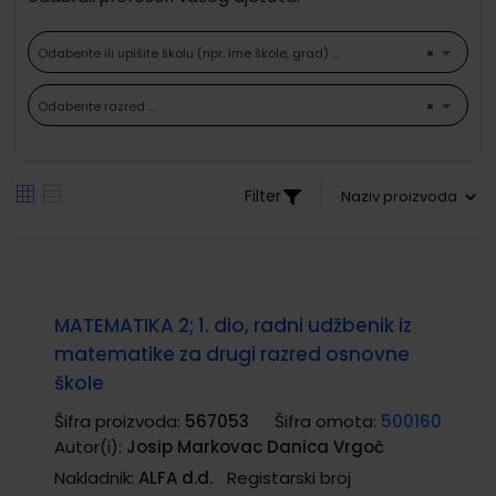
Odaberite ili upišite školu (npr. ime škole, grad) ...
×
Odaberite razred ...
×
Filter
MATEMATIKA 2; 1. dio, radni udžbenik iz
matematike za drugi razred osnovne
škole
Šifra proizvoda:
567053
Šifra omota:
500160
Autor(i):
Josip Markovac Danica Vrgoč
Nakladnik:
ALFA d.d.
Registarski broj