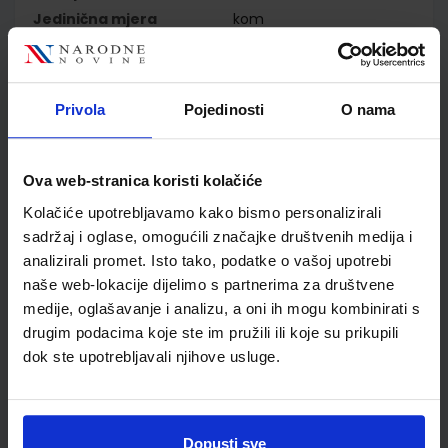
Jedinična mjera
kom
Nakladnik
ŠKOLSKA KNJIGA d.d.
Autor
Sanja Jakovljević Rogić
Dubravka Miklec Graciella
Privola
Pojedinosti
O nama
Prtajin
Školski razred
02 2.RAZRED OŠ
Vrsta školske knjige
NASTAVNI LISTIĆI
Ova web-stranica koristi kolačiće
Vrsta škole
1 OSNOVNA
Kolačiće upotrebljavamo kako bismo personalizirali
Nastavni predmet
MATEMATIKA
sadržaj i oglase, omogućili značajke društvenih medija i
Reg br min
7059-DOM3
analizirali promet. Isto tako, podatke o vašoj upotrebi
naše web-lokacije dijelimo s partnerima za društvene
medije, oglašavanje i analizu, a oni ih mogu kombinirati s
drugim podacima koje ste im pružili ili koje su prikupili
dok ste upotrebljavali njihove usluge.
Dopusti sve