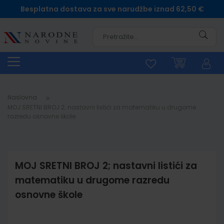
Besplatna dostava za sve narudžbe iznad 62,50 €
Pretra
Naslovna
MOJ SRETNI BROJ 2; nastavni listići za matematiku u drugome
razredu osnovne škole
MOJ SRETNI BROJ 2; nastavni listići za
matematiku u drugome razredu
osnovne škole