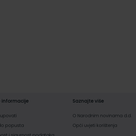
 informacije
Saznajte više
kupovati
O Narodnim novinama d.d.
do popusta
Opći uvjeti korištenja
nost i sigurnost podataka