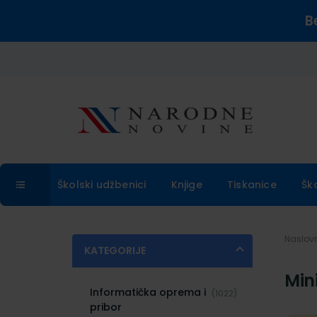
B
Školski udžbenici
Knjige
Tiskanice
Šk
Naslo
KATEGORIJE
Min
Informatička oprema i
(1022)
pribor