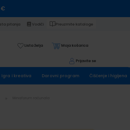
 €
sta pitanja
Vodiči
Preuzmite kataloge
Lista želja
Moja košarica
Prijavite se
Igra i kreativa
Darovni program
Čišćenje i higijena
a
Minisforum računala