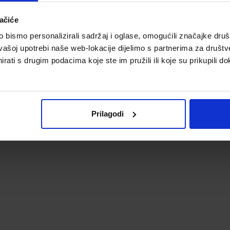
ačiće
bismo personalizirali sadržaj i oglase, omogućili značajke društv
vašoj upotrebi naše web-lokacije dijelimo s partnerima za društv
rati s drugim podacima koje ste im pružili ili koje su prikupili do
Prilagodi