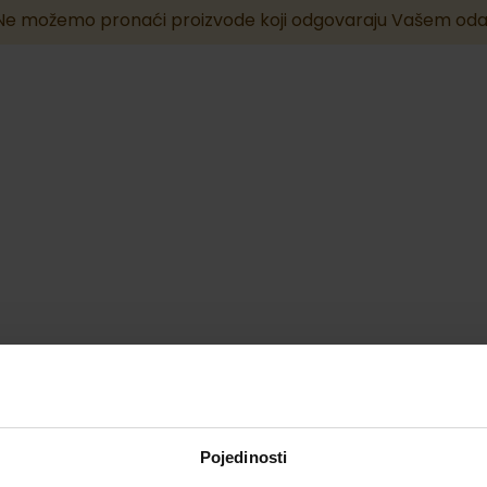
Ne možemo pronaći proizvode koji odgovaraju Vašem oda
Pojedinosti