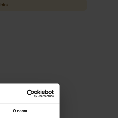
biru.
O nama