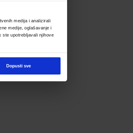
enih medija i analizirali
ene medije, oglašavanje i
k ste upotrebljavali njihove
Dopusti sve