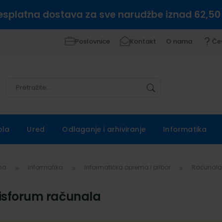
esplatna dostava za sve narudžbe iznad 62,50
Poslovnice
Kontakt
O nama
Če
Pretražite
Pretražite
ola
Ured
Odlaganje i arhiviranje
Informatika
vna
Informatika
Informatička oprema i pribor
Računal
isforum računala