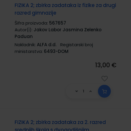
FIZIKA 2; zbirka zadataka iz fizike za drugi
razred gimnazije
Šifra proizvoda:
567657
Autor(i):
Jakov Labor Jasmina Zelenko
Paduan
Nakladnik:
ALFA d.d.
Registarski broj
ministarstva:
6493-DOM
13,00 €
FIZIKA 2; zbirka zadataka za 2. razred
srednjih škola s dvogodišnjim