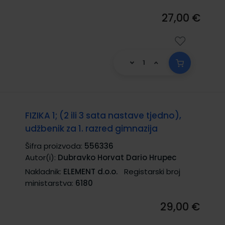
27,00 €
FIZIKA 1; (2 ili 3 sata nastave tjedno),
udžbenik za 1. razred gimnazija
Šifra proizvoda:
556336
Autor(i):
Dubravko Horvat Dario Hrupec
Nakladnik:
ELEMENT d.o.o.
Registarski broj
ministarstva:
6180
29,00 €