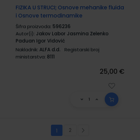
FIZIKA U STRUCI; Osnove mehanike fluida
i Osnove termodinamike
Šifra proizvoda:
596236
Autor(i):
Jakov Labor Jasmina Zelenko
Paduan Igor Vidović
Nakladnik:
ALFA d.d.
Registarski broj
ministarstva:
8111
25,00 €
Stranica
2
Trenutno pregledavate stranicu
Stranica
Stranica
Sljedeća
1