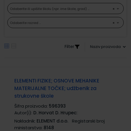
Odaberite ili upišite školu (npr. ime škole, grad) ...
×
Odaberite razred ...
×
Filter
ELEMENTI FIZIKE; OSNOVE MEHANIKE
MATERIJALNE TOČKE; udžbenik za
strukovne škole
Šifra proizvoda:
596393
Autor(i):
D. Horvat D. Hrupec:
Nakladnik:
ELEMENT d.o.o.
Registarski broj
ministarstva:
8148