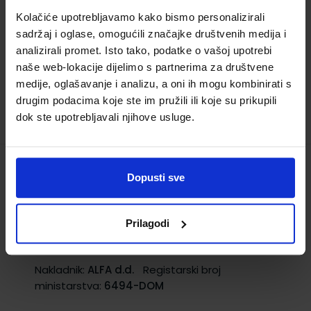
ministarstva:
6494
Kolačiće upotrebljavamo kako bismo personalizirali
sadržaj i oglase, omogućili značajke društvenih medija i
22,00 €
analizirali promet. Isto tako, podatke o vašoj upotrebi
naše web-lokacije dijelimo s partnerima za društvene
medije, oglašavanje i analizu, a oni ih mogu kombinirati s
drugim podacima koje ste im pružili ili koje su prikupili
dok ste upotrebljavali njihove usluge.
FIZIKA 3; zbirka zadataka iz fizike za treći
Dopusti sve
razred gimnazije
Šifra proizvoda:
567662
Prilagodi
Autor(i):
Jakov Labor Jasmina Zelenko
Paduan
Nakladnik:
ALFA d.d.
Registarski broj
ministarstva:
6494-DOM