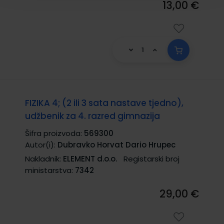
13,00 €
FIZIKA 4; (2 ili 3 sata nastave tjedno),
udžbenik za 4. razred gimnazija
Šifra proizvoda:
569300
Autor(i):
Dubravko Horvat Dario Hrupec
Nakladnik:
ELEMENT d.o.o.
Registarski broj
ministarstva:
7342
29,00 €