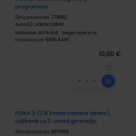
programom
Šifra proizvoda:
779192
Autor(i):
Jakov Labor
Nakladnik:
ALFA d.d.
Registarski broj
ministarstva:
5910;4441
10,00 €
FIZIKA 3; (2 ili 3 sata nastave tjedno),
udžbenik za 3. razred gimnazija
Šifra proizvoda:
567665