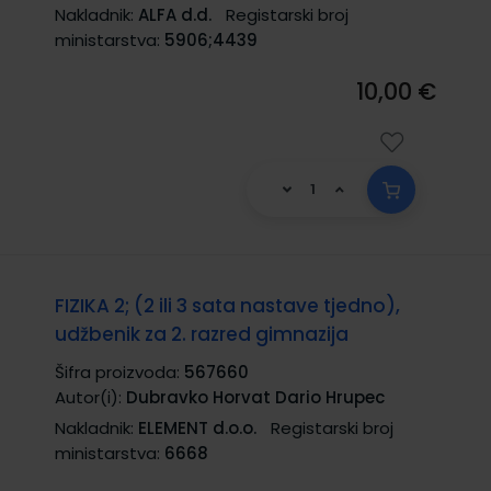
Nakladnik:
ALFA d.d.
Registarski broj
ministarstva:
5906;4439
10,00 €
FIZIKA 2; (2 ili 3 sata nastave tjedno),
udžbenik za 2. razred gimnazija
Šifra proizvoda:
567660
Autor(i):
Dubravko Horvat Dario Hrupec
Nakladnik:
ELEMENT d.o.o.
Registarski broj
ministarstva:
6668