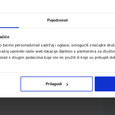
Pojedinosti
ačiće
zije
bismo personalizirali sadržaj i oglase, omogućili značajke društv
vašoj upotrebi naše web-lokacije dijelimo s partnerima za društv
rati s drugim podacima koje ste im pružili ili koje su prikupili do
Prilagodi
smina Zelenko Paduan