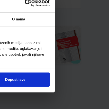
O nama
enih medija i analizirali
ene medije, oglašavanje i
k ste upotrebljavali njihove
Dopusti sve