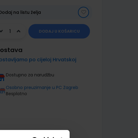
Dodaj na listu želja
DODAJ U KOŠARICU
ostava
ostavljamo po cijeloj Hrvatskoj
Dostupno za narudžbu
Osobno preuzimanje u PC Zagreb
Besplatno