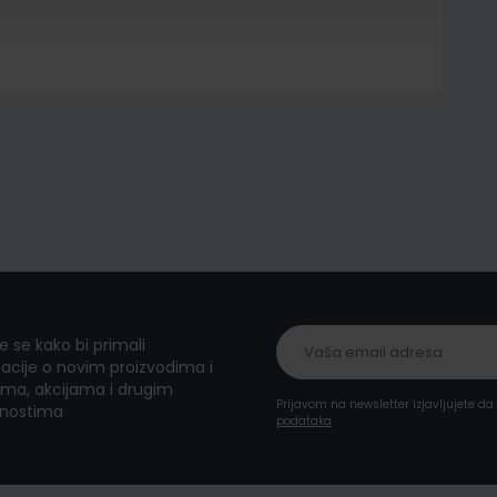
te se kako bi primali
acije o novim proizvodima i
ma, akcijama i drugim
Prijavom na newsletter izjavljujete d
nostima
podataka