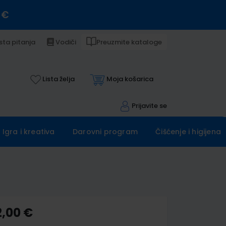
 €
sta pitanja
Vodiči
Preuzmite kataloge
Lista želja
Moja košarica
Prijavite se
Igra i kreativa
Darovni program
Čišćenje i higijena
2,00 €