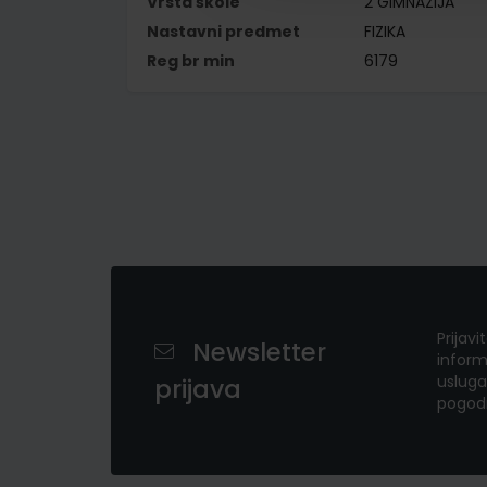
Vrsta škole
2 GIMNAZIJA
Nastavni predmet
FIZIKA
Reg br min
6179
Prijavi
Newsletter
inform
usluga
prijava
pogod