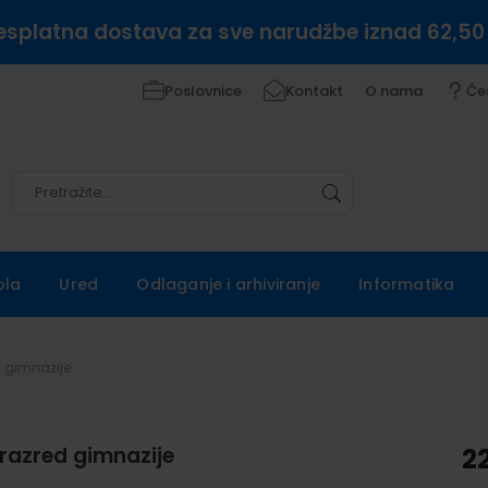
esplatna dostava za sve narudžbe iznad 62,50
Poslovnice
Kontakt
O nama
Če
Pretražite
Pretražite
ola
Ured
Odlaganje i arhiviranje
Informatika
ed gimnazije
i razred gimnazije
2