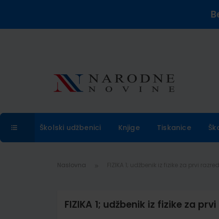
B
Školski udžbenici
Knjige
Tiskanice
Šk
Naslovna
FIZIKA 1; udžbenik iz fizike za prvi razr
FIZIKA 1; udžbenik iz fizike za prv