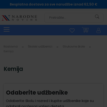
Besplatna dostava za sve narudžbe iznad 62,50 €
Pretra
Naslovna
Školski udžbenici
Strukovne škole
Kemija
Kemija
Odaberite udžbenike
Odaberite školu i razred i kupite udžbenike koje su
odabrali profesori vašeg djeteta.