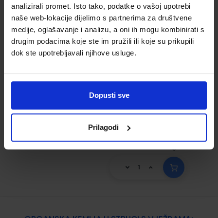
analizirali promet. Isto tako, podatke o vašoj upotrebi
dio radna bilježnica za srednje
naše web-lokacije dijelimo s partnerima za društvene
strukovne škole i prirodoslovne
medije, oglašavanje i analizu, a oni ih mogu kombinirati s
gimnazije
drugim podacima koje ste im pružili ili koje su prikupili
Šifra proizvoda:
596010
dok ste upotrebljavali njihove usluge.
Autor(i):
Aleksandra Habuš Snježana Liber
Martina Šeler Namjesnik
Nakladnik:
PROFIL KLETT d.o.o.
Registarski broj
Dopusti sve
ministarstva:
13,00 €
Prilagodi