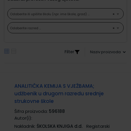
Odaberite ili upišite školu (npr. ime škole, grad) ...
×
Odaberite razred ...
×
Filter
ANALITIČKA KEMIJA S VJEŽBAMA;
udžbenik u drugom razredu srednje
strukovne škole
Šifra proizvoda:
596188
Autor(i):
Nakladnik:
ŠKOLSKA KNJIGA d.d.
Registarski