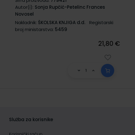
Šifra proizvoda:
779421
Autor(i):
Sonja Rupčić-Petelinc Frances
Novosel
Nakladnik:
ŠKOLSKA KNJIGA d.d.
Registarski
broj ministarstva:
5459
21,80 €
Služba za korisnike
Korisnički račun