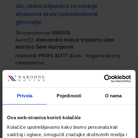
dio, radna bilježnica za srednje
strukovne škole i prirodoslovne
gimnazije
Šifra proizvoda:
596009
Autor(i):
Aleksandra Habuš Snježana Liber
Martina Šeler Namjesnik
Nakladnik:
PROFIL KLETT d.o.o.
Registarski broj
ministarstva:
13,00 €
Privola
Pojedinosti
O nama
Ova web-stranica koristi kolačiće
Kolačiće upotrebljavamo kako bismo personalizirali
sadržaj i oglase, omogućili značajke društvenih medija i
LABORATORIJSKI PRAKTIKUM IZ KEMIJE; 2.