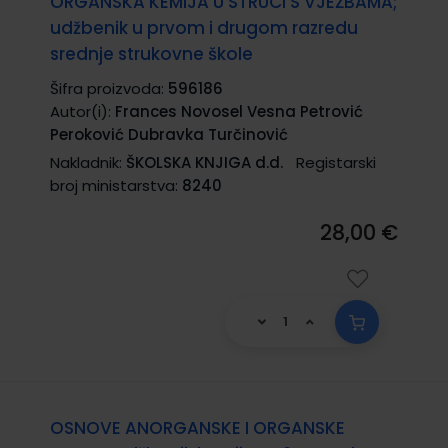
ORGANSKA KEMIJA U STRUCI S VJEŽBAMA;
udžbenik u prvom i drugom razredu
srednje strukovne škole
Šifra proizvoda:
596186
Autor(i):
Frances Novosel Vesna Petrović
Peroković Dubravka Turčinović
Nakladnik:
ŠKOLSKA KNJIGA d.d.
Registarski
broj ministarstva:
8240
28,00 €
OSNOVE ANORGANSKE I ORGANSKE