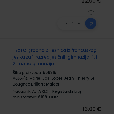
22,00 €
TEXTO 1; radna bilježnica iz francuskog
jezika za 1. razred jezičnih gimnazija i 1. i
2. razred gimnazija
Šifra proizvoda:
556315
Autor(i):
Marie-Josi Lopes Jean-Thierry Le
Bougnec Brillant Malcor
Nakladnik:
ALFA d.d.
Registarski broj
ministarstva:
6188-DOM
13,00 €