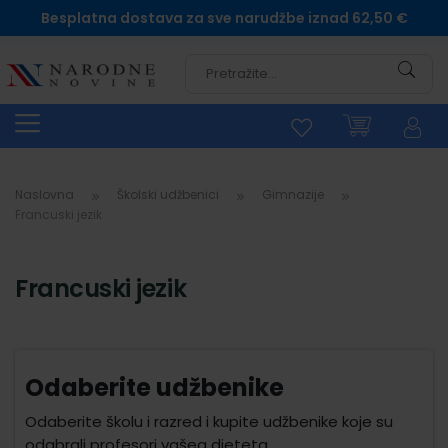
Besplatna dostava za sve narudžbe iznad 62,50 €
Pretra
Naslovna
Školski udžbenici
Gimnazije
Francuski jezik
Francuski jezik
Odaberite udžbenike
Odaberite školu i razred i kupite udžbenike koje su
odabrali profesori vašeg djeteta.