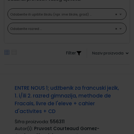
Odaberite ili upišite školu (npr. ime škole, grad) ...
×
Odaberite razred ...
×
Filter
ENTRE NOUS 1; udžbenik za francuski jezik,
1. i/ili 2. razred gimnazija, methode de
Fracais, livre de l'eleve + cahier
d'activites + CD
Šifra proizvoda:
556311
Autor(i):
Pruvost Courteaud Gomez-