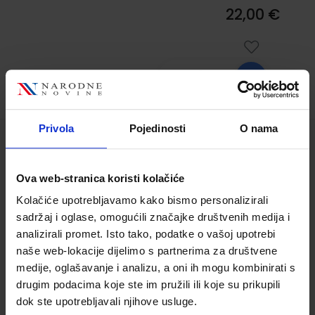
22,00 €
Privola
Pojedinosti
O nama
LE NOUVEAU TAXI! 2; radna bilježnica
francuskog
Ova web-stranica koristi kolačiće
Šifra proizvoda:
993851
Kolačiće upotrebljavamo kako bismo personalizirali
Autor(i):
Nathalie Hirschsprung Laure
sadržaj i oglase, omogućili značajke društvenih medija i
Hutchings
analizirali promet. Isto tako, podatke o vašoj upotrebi
Nakladnik:
ALFA d.d.
Registarski broj
naše web-lokacije dijelimo s partnerima za društvene
ministarstva:
3590;3591
medije, oglašavanje i analizu, a oni ih mogu kombinirati s
drugim podacima koje ste im pružili ili koje su prikupili
14,00 €
dok ste upotrebljavali njihove usluge.