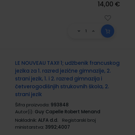
14,00 €
LE NOUVEAU TAXI! 1; udžbenik francuskog
jezika za 1. razred jezične gimnazije, 2.
strani jezik, 1. i 2. razred gimnazija i
četverogodišnjih strukovnih škola, 2.
strani jezik
Šifra proizvoda:
993848
Autor(i):
Guy Capelle Robert Menand
Nakladnik:
ALFA d.d.
Registarski broj
ministarstva:
3992;4007