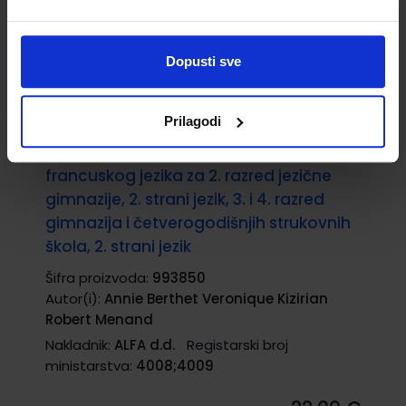
Dopusti sve
Prilagodi
LE NOUVEAU TAXI! 2; udžbenik
francuskog jezika za 2. razred jezične
gimnazije, 2. strani jezik, 3. i 4. razred
gimnazija i četverogodišnjih strukovnih
škola, 2. strani jezik
Šifra proizvoda:
993850
Autor(i):
Annie Berthet Veronique Kizirian
Robert Menand
Nakladnik:
ALFA d.d.
Registarski broj
ministarstva:
4008;4009