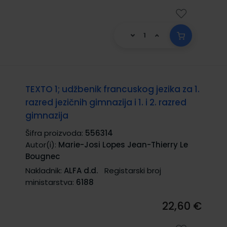
TEXTO 1; udžbenik francuskog jezika za 1.
razred jezičnih gimnazija i 1. i 2. razred
gimnazija
Šifra proizvoda:
556314
Autor(i):
Marie-Josi Lopes Jean-Thierry Le
Bougnec
Nakladnik:
ALFA d.d.
Registarski broj
ministarstva:
6188
22,60 €