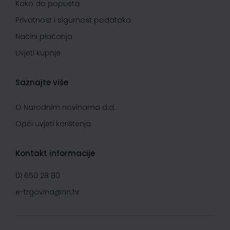
Kako do popusta
Privatnost i sigurnost podataka
Načini plaćanja
Uvjeti kupnje
Saznajte više
O Narodnim novinama d.d.
Opći uvjeti korištenja
Kontakt informacije
01 650 28 80
e-trgovina@nn.hr