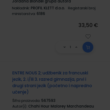
Jordana Blondel grupa autora
Nakladnik:
PROFIL KLETT d.o.o.
Registarski broj
ministarstva:
6186
33,50 €
ENTRE NOUS 2; udžbenik za francuski
jezik, 2. i/ili 3. razred gimnazija, prvi i
drugi strani jezik (početno i napredno
učenje)
Šifra proizvoda:
567593
Autor(i):
Chahi Hour Malorey Marchandeau