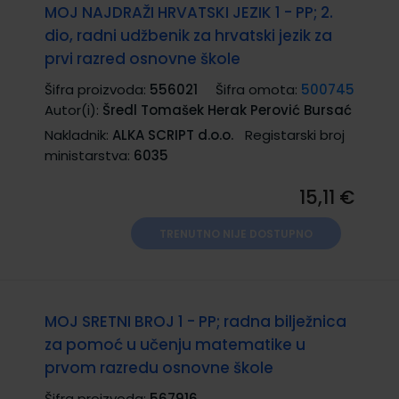
MOJ NAJDRAŽI HRVATSKI JEZIK 1 - PP; 2.
dio, radni udžbenik za hrvatski jezik za
prvi razred osnovne škole
Šifra proizvoda:
556021
Šifra omota:
500745
Autor(i):
Šredl Tomašek Herak Perović Bursać
Nakladnik:
ALKA SCRIPT d.o.o.
Registarski broj
ministarstva:
6035
15,11 €
TRENUTNO NIJE DOSTUPNO
MOJ SRETNI BROJ 1 - PP; radna bilježnica
za pomoć u učenju matematike u
prvom razredu osnovne škole
Šifra proizvoda:
567916