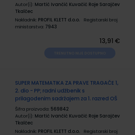
Autor(i):
Martić Ivančić Kuvačić Roje Sarajčev
Tkalčec
Nakladnik:
PROFIL KLETT d.o.o.
Registarski broj
ministarstva:
7943
13,91 €
TRENUTNO NIJE DOSTUPNO
SUPER MATEMATIKA ZA PRAVE TRAGAČE 1,
2. dio - PP; radni udžbenik s
prilagođenim sadržajem za 1. razred OŠ
Šifra proizvoda:
569842
Autor(i):
Martić Ivančić Kuvačić Roje Sarajčev
Tkalčec
Nakladnik:
PROFIL KLETT d.o.o.
Registarski broj