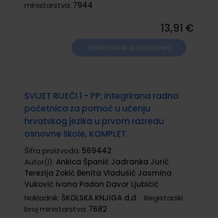
ministarstva:
7944
13,91 €
TRENUTNO NIJE DOSTUPNO
SVIJET RIJEČI 1 - PP; integrirana radna
početnica za pomoć u učenju
hrvatskog jezika u prvom razredu
osnovne škole, KOMPLET
Šifra proizvoda:
569442
Autor(i):
Ankica Španić Jadranka Jurić
Terezija Zokić Benita Vladušić Jasmina
Vuković Ivana Pađan Davor Ljubičić
Nakladnik:
ŠKOLSKA KNJIGA d.d.
Registarski
broj ministarstva:
7682