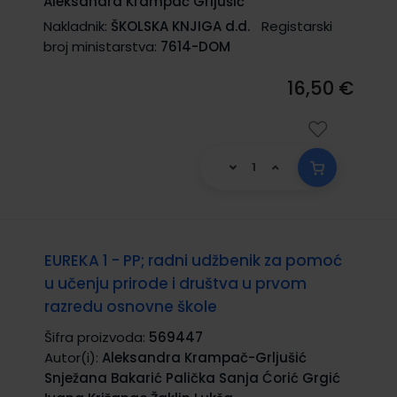
Aleksandra Krampač Grljušić
Nakladnik:
ŠKOLSKA KNJIGA d.d.
Registarski
broj ministarstva:
7614-DOM
16,50 €
EUREKA 1 - PP; radni udžbenik za pomoć
u učenju prirode i društva u prvom
razredu osnovne škole
Šifra proizvoda:
569447
Autor(i):
Aleksandra Krampač-Grljušić
Snježana Bakarić Palička Sanja Ćorić Grgić