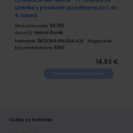
učenike s posebnim potrebama za 1. do
4. razred
Šifra proizvoda:
567811
Autor(i):
Vesna Đurek
Nakladnik:
ŠKOLSKA KNJIGA d.d.
Registarski
broj ministarstva:
6991
14,93 €
TRENUTNO NIJE DOSTUPNO
Služba za korisnike