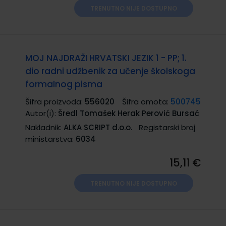
TRENUTNO NIJE DOSTUPNO
MOJ NAJDRAŽI HRVATSKI JEZIK 1 - PP; 1.
dio radni udžbenik za učenje školskoga
formalnog pisma
Šifra proizvoda:
556020
Šifra omota:
500745
Autor(i):
Šredl Tomašek Herak Perović Bursać
Nakladnik:
ALKA SCRIPT d.o.o.
Registarski broj
ministarstva:
6034
15,11 €
TRENUTNO NIJE DOSTUPNO