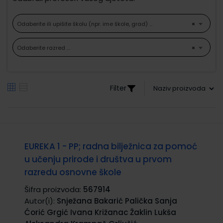
Odaberite ili upišite školu (npr. ime škole, grad) ...
×
Odaberite razred ...
×
Filter
EUREKA 1 - PP; radna bilježnica za pomoć
u učenju prirode i društva u prvom
razredu osnovne škole
Šifra proizvoda:
567914
Autor(i):
Snježana Bakarić Palička Sanja
Ćorić Grgić Ivana Križanac Žaklin Lukša