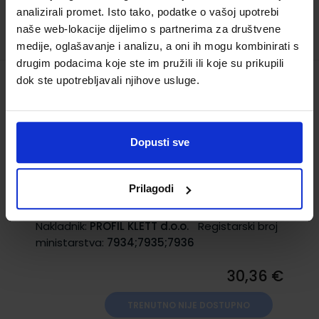
analizirali promet. Isto tako, podatke o vašoj upotrebi
TRENUTNO NIJE DOSTUPNO
naše web-lokacije dijelimo s partnerima za društvene
medije, oglašavanje i analizu, a oni ih mogu kombinirati s
drugim podacima koje ste im pružili ili koje su prikupili
dok ste upotrebljavali njihove usluge.
MOJI TRAGOVI 1 (PRVI TRAG, TRAG U
RIJEČI, TRAG U PRIČI) - PP; komplet 1., 2. i
3. svezak, radna početnica s
Dopusti sve
prilagođenim sadržajem za 1. razred OŠ
Šifra proizvoda:
569840
Autor(i):
Budinski Kolar Billege Ivančić Mijić
Prilagodi
Puh Malogorski
Nakladnik:
PROFIL KLETT d.o.o.
Registarski broj
ministarstva:
7934;7935;7936
30,36 €
TRENUTNO NIJE DOSTUPNO