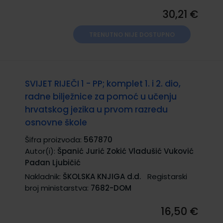
30,21 €
TRENUTNO NIJE DOSTUPNO
SVIJET RIJEČI 1 - PP; komplet 1. i 2. dio,
radne bilježnice za pomoć u učenju
hrvatskog jezika u prvom razredu
osnovne škole
Šifra proizvoda:
567870
Autor(i):
Španić Jurić Zokić Vladušić Vuković
Pađan Ljubičić
Nakladnik:
ŠKOLSKA KNJIGA d.d.
Registarski
broj ministarstva:
7682-DOM
16,50 €