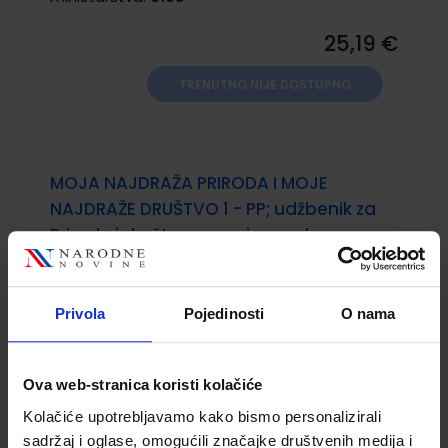
25,19 €
TRENUTNO NIJE DOSTUPNO
MOJA NAJDRAŽA PRIRODA I MOJE
NAJDRAŽE DRUŠTVO 1 - PP; udžbenik za
Prirodu i društvo za prvi razred osnovne
škole
Šifra proizvoda:
556072
Šifra omota:
500164
Privola
Pojedinosti
O nama
Autor(i):
Arbanas Šebalj-Mačkić Podobnik
Matejčić
Nakladnik:
ALKA SCRIPT d.o.o.
Registarski broj
Ova web-stranica koristi kolačiće
ministarstva:
6145
Kolačiće upotrebljavamo kako bismo personalizirali
15,11 €
sadržaj i oglase, omogućili značajke društvenih medija i