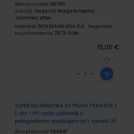
Šifra proizvoda:
567911
Autor(i):
Sonja Ivić Marija Krmpotić
Jasminka Viher
Nakladnik:
ŠKOLSKA KNJIGA d.d.
Registarski
broj ministarstva:
7673-DOM
15,00 €
SUPER MATEMATIKA ZA PRAVE TRAGAČE 1,
1. dio - PP; radni udžbenik s
prilagođenim sadržajem za 1. razred OŠ
Šifra proizvoda:
569841