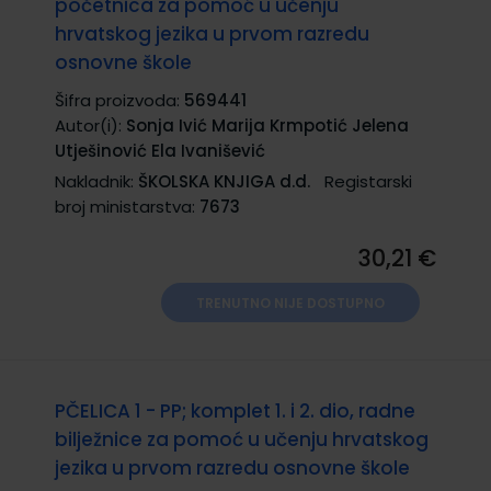
početnica za pomoć u učenju
hrvatskog jezika u prvom razredu
osnovne škole
Šifra proizvoda:
569441
Autor(i):
Sonja Ivić Marija Krmpotić Jelena
Utješinović Ela Ivanišević
Nakladnik:
ŠKOLSKA KNJIGA d.d.
Registarski
broj ministarstva:
7673
30,21 €
TRENUTNO NIJE DOSTUPNO
PČELICA 1 - PP; komplet 1. i 2. dio, radne
bilježnice za pomoć u učenju hrvatskog
jezika u prvom razredu osnovne škole