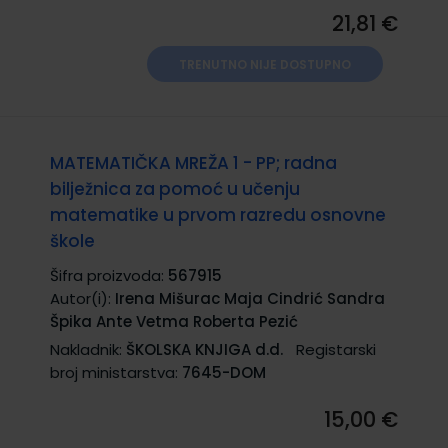
21,81 €
TRENUTNO NIJE DOSTUPNO
MATEMATIČKA MREŽA 1 - PP; radna
bilježnica za pomoć u učenju
matematike u prvom razredu osnovne
škole
Šifra proizvoda:
567915
Autor(i):
Irena Mišurac Maja Cindrić Sandra
Špika Ante Vetma Roberta Pezić
Nakladnik:
ŠKOLSKA KNJIGA d.d.
Registarski
broj ministarstva:
7645-DOM
15,00 €