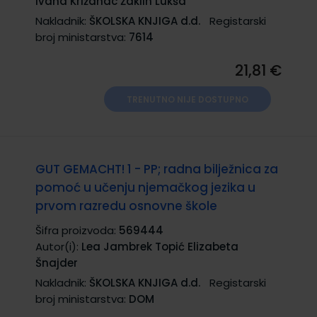
Ivana Križanac Žaklin Lukša
Nakladnik:
ŠKOLSKA KNJIGA d.d.
Registarski
broj ministarstva:
7614
21,81 €
TRENUTNO NIJE DOSTUPNO
GUT GEMACHT! 1 - PP; radna bilježnica za
pomoć u učenju njemačkog jezika u
prvom razredu osnovne škole
Šifra proizvoda:
569444
Autor(i):
Lea Jambrek Topić Elizabeta
Šnajder
Nakladnik:
ŠKOLSKA KNJIGA d.d.
Registarski
broj ministarstva:
DOM