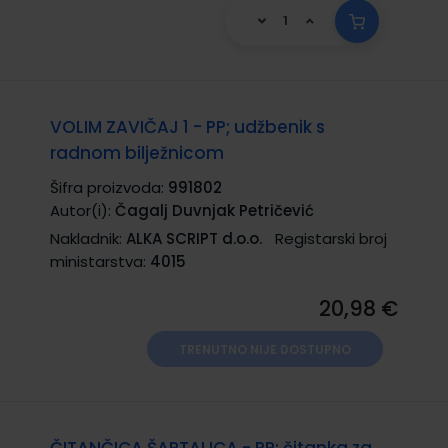
VOLIM ZAVIČAJ 1 - PP; udžbenik s
radnom bilježnicom
Šifra proizvoda:
991802
Autor(i):
Čagalj Duvnjak Petričević
Nakladnik:
ALKA SCRIPT d.o.o.
Registarski broj
ministarstva:
4015
20,98 €
TRENUTNO NIJE DOSTUPNO
ČITANČICA ŠAPTALICA - PP; čitanka za