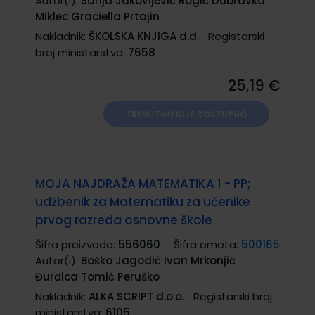
Autor(i):
Sanja Jakovljević Rogić Dubravka
Miklec Graciella Prtajin
Nakladnik:
ŠKOLSKA KNJIGA d.d.
Registarski
broj ministarstva:
7658
25,19 €
TRENUTNO NIJE DOSTUPNO
MOJA NAJDRAŽA MATEMATIKA 1 - PP;
udžbenik za Matematiku za učenike
prvog razreda osnovne škole
Šifra proizvoda:
556060
Šifra omota:
500165
Autor(i):
Boško Jagodić Ivan Mrkonjić
Đurđica Tomić Peruško
Nakladnik:
ALKA SCRIPT d.o.o.
Registarski broj
ministarstva:
6105