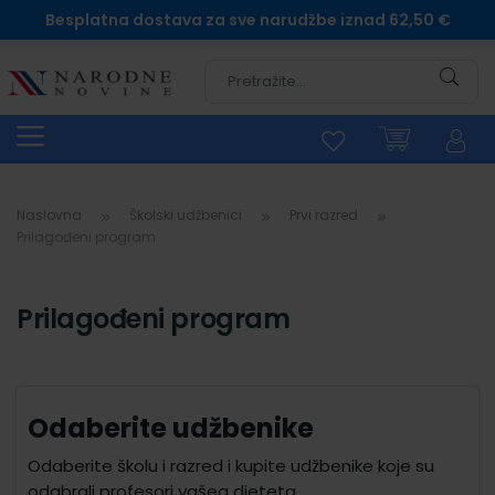
Besplatna dostava za sve narudžbe iznad 62,50 €
Pretra
Naslovna
Školski udžbenici
Prvi razred
Prilagođeni program
Prilagođeni program
Odaberite udžbenike
Odaberite školu i razred i kupite udžbenike koje su
odabrali profesori vašeg djeteta.