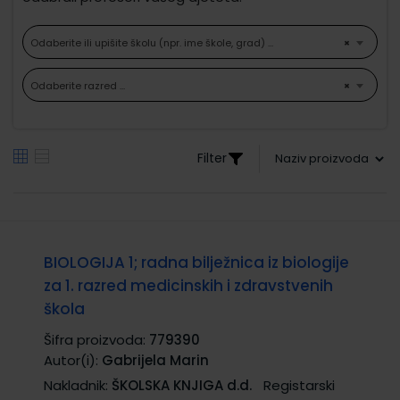
Odaberite ili upišite školu (npr. ime škole, grad) ...
×
Odaberite razred ...
×
Filter
BIOLOGIJA 1; radna bilježnica iz biologije
za 1. razred medicinskih i zdravstvenih
škola
Šifra proizvoda:
779390
Autor(i):
Gabrijela Marin
Nakladnik:
ŠKOLSKA KNJIGA d.d.
Registarski