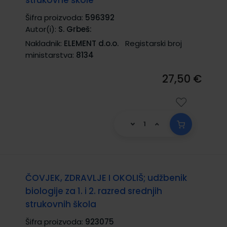
Šifra proizvoda:
596392
Autor(i):
S. Grbeš:
Nakladnik:
ELEMENT d.o.o.
Registarski broj
ministarstva:
8134
27,50 €
ČOVJEK, ZDRAVLJE I OKOLIŠ; udžbenik
biologije za 1. i 2. razred srednjih
strukovnih škola
Šifra proizvoda:
923075