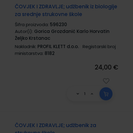
ČOVJEK I ZDRAVLJE; udžbenik iz biologije
za srednje strukovne škole
Šifra proizvoda:
596230
Autor(i):
Gorica Grozdanić Karlo Horvatin
Željko Krstanac
Nakladnik:
PROFIL KLETT d.o.o.
Registarski broj
ministarstva:
8182
24,00 €
ČOVJEK I ZDRAVLJE; udžbenik za
strukovne škole