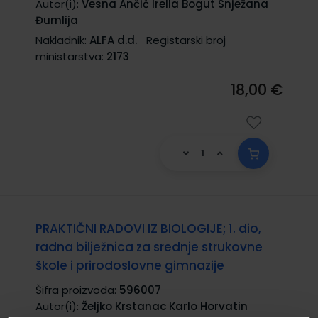
Autor(i):
Vesna Ančić Irella Bogut Snježana
Đumlija
Nakladnik:
ALFA d.d.
Registarski broj
ministarstva:
2173
18,00 €
PRAKTIČNI RADOVI IZ BIOLOGIJE; 1. dio,
radna bilježnica za srednje strukovne
škole i prirodoslovne gimnazije
Šifra proizvoda:
596007
Autor(i):
Željko Krstanac Karlo Horvatin