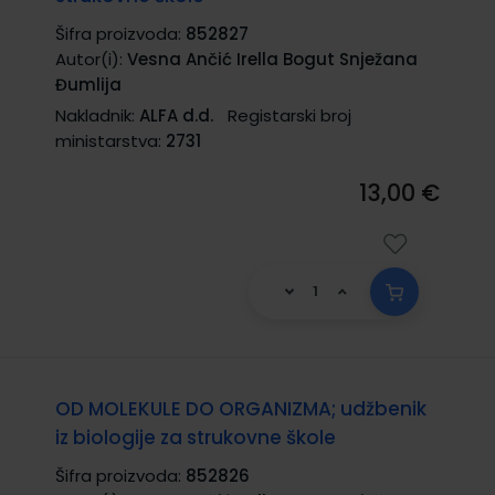
Šifra proizvoda:
852827
Autor(i):
Vesna Ančić Irella Bogut Snježana
Đumlija
Nakladnik:
ALFA d.d.
Registarski broj
ministarstva:
2731
13,00 €
OD MOLEKULE DO ORGANIZMA; udžbenik
iz biologije za strukovne škole
Šifra proizvoda:
852826