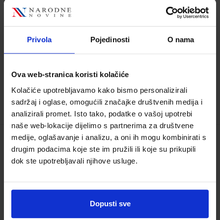
Gorica Grozdanić
Nakladnik:
PROFIL KLETT d.o.o.
Registarski broj
ministarstva:
Privola
Pojedinosti
O nama
13,00 €
Ova web-stranica koristi kolačiće
Kolačiće upotrebljavamo kako bismo personalizirali
sadržaj i oglase, omogućili značajke društvenih medija i
analizirali promet. Isto tako, podatke o vašoj upotrebi
naše web-lokacije dijelimo s partnerima za društvene
medije, oglašavanje i analizu, a oni ih mogu kombinirati s
PRAKTIČNI RADOVI IZ BIOLOGIJE; 2. dio,
drugim podacima koje ste im pružili ili koje su prikupili
radna bilježnica za srednje strukovne
dok ste upotrebljavali njihove usluge.
škole i prirodoslovne gimnazije
Šifra proizvoda:
596008
Autor(i):
Denis Horvat Martin Buljubašić
Dopusti sve
Željko Krstanac Karlo Horvatin Gorica