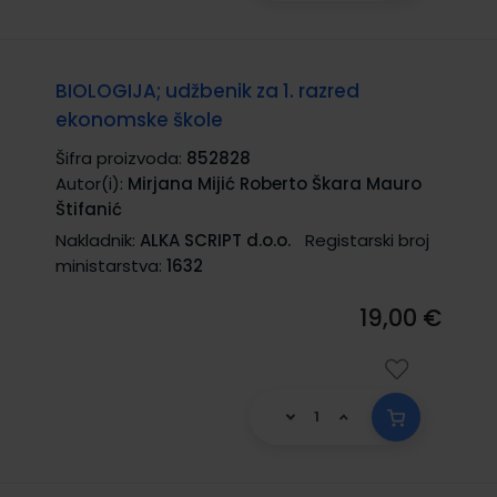
BIOLOGIJA; udžbenik za 1. razred
ekonomske škole
Šifra proizvoda:
852828
Autor(i):
Mirjana Mijić Roberto Škara Mauro
Štifanić
Nakladnik:
ALKA SCRIPT d.o.o.
Registarski broj
ministarstva:
1632
19,00 €