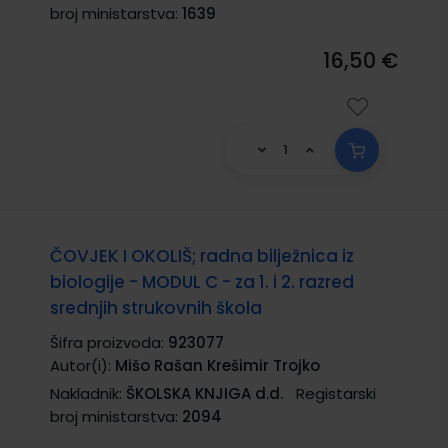
broj ministarstva:
1639
16,50 €
ČOVJEK I OKOLIŠ; radna bilježnica iz
biologije - MODUL C - za 1. i 2. razred
srednjih strukovnih škola
Šifra proizvoda:
923077
Autor(i):
Mišo Rašan Krešimir Trojko
Nakladnik:
ŠKOLSKA KNJIGA d.d.
Registarski
broj ministarstva:
2094