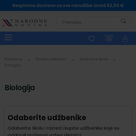
Besplatna dostava za sve narudžbe iznad 62,50 €
Pretra
Naslovna
Školski udžbenici
Strukovne škole
Biologija
Biologija
Odaberite udžbenike
Odaberite školu i razred i kupite udžbenike koje su
odabrali profesori vašeg djeteta.