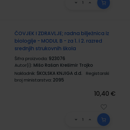
ČOVJEK I ZDRAVLJE; radna bilježnica iz
biologije - MODUL B - za 1. i 2. razred
srednjih strukovnih škola
Šifra proizvoda:
923076
Autor(i):
Mišo Rašan Krešimir Trojko
Nakladnik:
ŠKOLSKA KNJIGA d.d.
Registarski
broj ministarstva:
2095
10,40 €