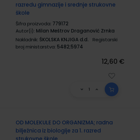
razredu gimnazije i srednje strukovne
škole
Šifra proizvoda:
779172
Autor(i):
Milan Meštrov Draganović Zrnka
Nakladnik:
ŠKOLSKA KNJIGA d.d.
Registarski
broj ministarstva:
5482;5974
12,60 €
OD MOLEKULE DO ORGANIZMA; radna
bilježnica iz biologije za 1. razred
strukovne škole