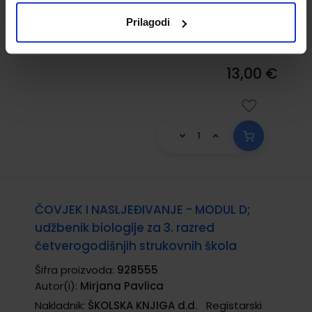
Grozdanić
Prilagodi
Nakladnik:
PROFIL KLETT d.o.o.
Registarski broj
ministarstva:
13,00 €
ČOVJEK I NASLJEĐIVANJE - MODUL D;
udžbenik biologije za 3. razred
četverogodišnjih strukovnih škola
Šifra proizvoda:
928555
Autor(i):
Mirjana Pavlica
Nakladnik:
ŠKOLSKA KNJIGA d.d.
Registarski