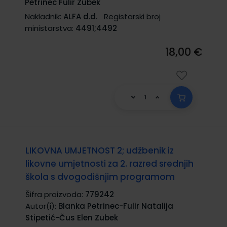
Petrinec Fulir Zubek
Nakladnik:
ALFA d.d.
Registarski broj
ministarstva:
4491;4492
18,00 €
LIKOVNA UMJETNOST 2; udžbenik iz
likovne umjetnosti za 2. razred srednjih
škola s dvogodišnjim programom
Šifra proizvoda:
779242
Autor(i):
Blanka Petrinec-Fulir Natalija
Stipetić-Čus Elen Zubek