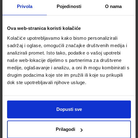
ministarstva:
4493;5931
Privola
Pojedinosti
O nama
18,00 €
Ova web-stranica koristi kolačiće
Kolačiće upotrebljavamo kako bismo personalizirali
sadržaj i oglase, omogućili značajke društvenih medija i
analizirali promet. Isto tako, podatke o vašoj upotrebi
naše web-lokacije dijelimo s partnerima za društvene
medije, oglašavanje i analizu, a oni ih mogu kombinirati s
drugim podacima koje ste im pružili ili koje su prikupili
LIKOVNA UMJETNOST 3; udžbenik iz
dok ste upotrebljavali njihove usluge.
likovne umjetnosti za 3. razred srednjih
škola s četverogodišnjim programom
Šifra proizvoda:
779245
Dopusti sve
Autor(i):
Stipetić-Čus Jurić-Avmedoski
Petrinec Fulir Zubek
Nakladnik:
ALFA d.d.
Registarski broj
Prilagodi
ministarstva:
4494;5932