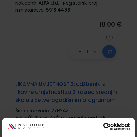
Nakladnik:
ALFA d.d.
Registarski broj
ministarstva:
5913;4458
18,00 €
LIKOVNA UMJETNOST 2; udžbenik iz
likovne umjetnosti za 2. razred srednjih
škola s četverogodišnjim programom
Šifra proizvoda:
779243
Autor(i):
Stipetić-Čus Jurić-Avmedoski
Petrinec Fulir Zubek
Nakladnik:
ALFA d.d.
Registarski broj