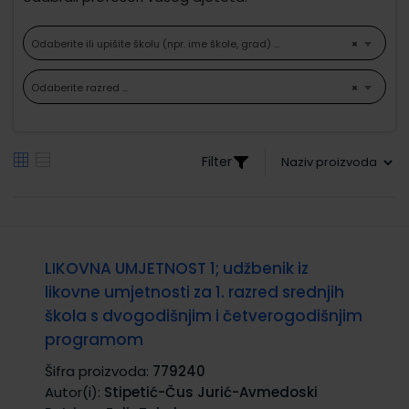
Odaberite ili upišite školu (npr. ime škole, grad) ...
×
Odaberite razred ...
×
Filter
LIKOVNA UMJETNOST 1; udžbenik iz
likovne umjetnosti za 1. razred srednjih
škola s dvogodišnjim i četverogodišnjim
programom
Šifra proizvoda:
779240
Autor(i):
Stipetić-Čus Jurić-Avmedoski