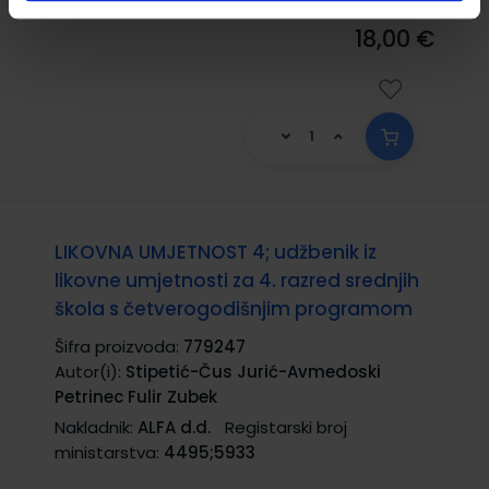
18,00 €
LIKOVNA UMJETNOST 4; udžbenik iz
likovne umjetnosti za 4. razred srednjih
škola s četverogodišnjim programom
Šifra proizvoda:
779247
Autor(i):
Stipetić-Čus Jurić-Avmedoski
Petrinec Fulir Zubek
Nakladnik:
ALFA d.d.
Registarski broj
ministarstva:
4495;5933