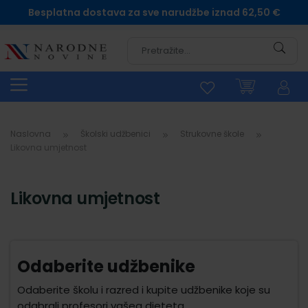
Besplatna dostava za sve narudžbe iznad 62,50 €
Pretra
Naslovna
Školski udžbenici
Strukovne škole
Likovna umjetnost
Likovna umjetnost
Odaberite udžbenike
Odaberite školu i razred i kupite udžbenike koje su
odabrali profesori vašeg djeteta.