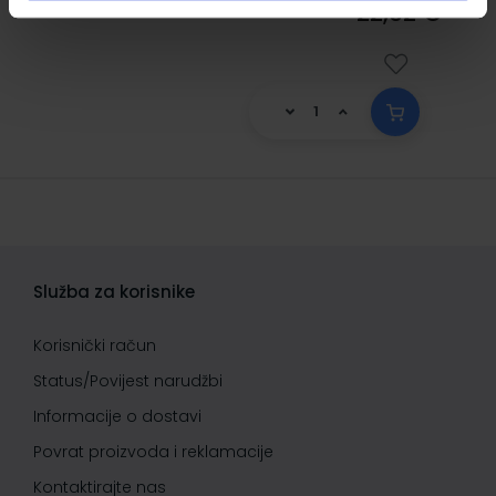
22,32 €
Služba za korisnike
Korisnički račun
Status/Povijest narudžbi
Informacije o dostavi
Povrat proizvoda i reklamacije
Kontaktirajte nas