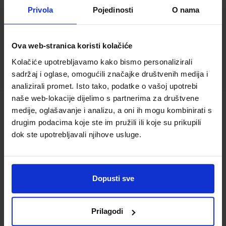
Privola
Pojedinosti
O nama
30,00 €
Ova web-stranica koristi kolačiće
Kolačiće upotrebljavamo kako bismo personalizirali
sadržaj i oglase, omogućili značajke društvenih medija i
analizirali promet. Isto tako, podatke o vašoj upotrebi
naše web-lokacije dijelimo s partnerima za društvene
medije, oglašavanje i analizu, a oni ih mogu kombinirati s
PSIHOLOGIJA KOMUNIKACIJE; udžbenik
drugim podacima koje ste im pružili ili koje su prikupili
za nastavu psihologije komunikacije u
dok ste upotrebljavali njihove usluge.
području osobnih usluga u obrtničkim
strukovnim školama
Šifra proizvoda:
993774
Dopusti sve
Autor(i):
Siniša Brlas
Nakladnik:
NAKLADA SLAP d.o.o.
Registarski
broj ministarstva:
3645
Prilagodi