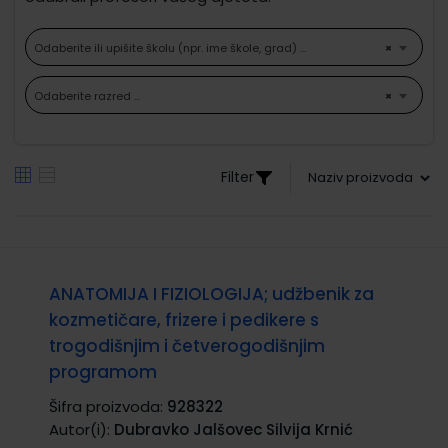
Odaberite ili upišite školu (npr. ime škole, grad) ...
×
Odaberite razred ...
×
Filter
ANATOMIJA I FIZIOLOGIJA; udžbenik za
kozmetičare, frizere i pedikere s
trogodišnjim i četverogodišnjim
programom
Šifra proizvoda:
928322
Autor(i):
Dubravko Jalšovec Silvija Krnić