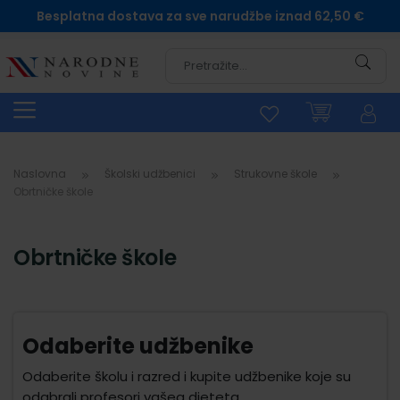
Besplatna dostava za sve narudžbe iznad 62,50 €
Pretra
Naslovna
Školski udžbenici
Strukovne škole
Obrtničke škole
Obrtničke škole
Odaberite udžbenike
Odaberite školu i razred i kupite udžbenike koje su
odabrali profesori vašeg djeteta.