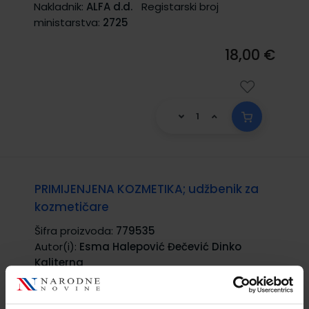
Nakladnik:
ALFA d.d.
Registarski broj
ministarstva:
2725
18,00 €
PRIMIJENJENA KOZMETIKA; udžbenik za
kozmetičare
Šifra proizvoda:
779535
Autor(i):
Esma Halepović Đečević Dinko
Kaliterna
Nakladnik:
MEDICINSKA NAKLADA d.o.o.
Registarski broj ministarstva:
5917;4225