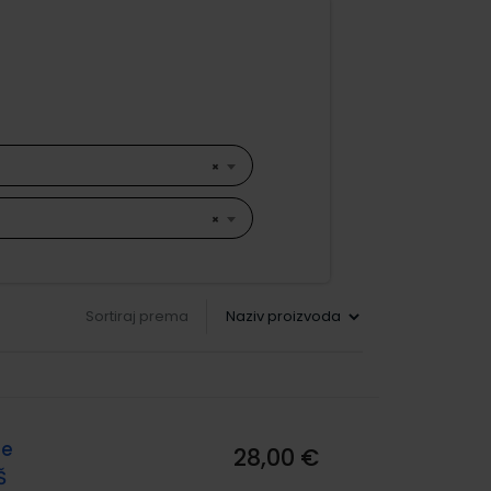
×
×
Sortiraj prema
je
28,00 €
Š