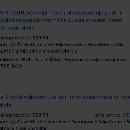
TK 8; (KUTIJA) radni materijal za izvođenje vježbi i
praktičnog rada iz tehničke kulture za osmi razred
osnovne škole
Šifra proizvoda:
569194
Autor(i):
Čović Dijačić Kenfelj Kovačević Prodanović Trlin
Suman Šimić Šimić Vinković Vlainić
Nakladnik:
PROFIL KLETT d.o.o.
Registarski broj ministarstva:
7508-DOM
TK 8; udžbenik tehničke kulture za osmi razred osno
škole
Šifra proizvoda:
569193
Šifra omota:
50
Autor(i):
Čović Dijačić Kovačević Prodanović Trlin Suman Š
Šimić Vinković Vlajinić