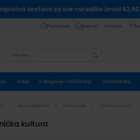
esplatna dostava za sve narudžbe iznad 62,50
Poslovnice
Kontakt
O nama
Če
Pretražite
Pretražite
ola
Ured
Odlaganje i arhiviranje
Informatika
vna
Školski udžbenici
Osmi razred
Tehnička kultura
nička kultura