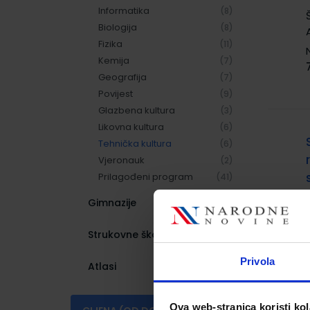
Informatika
(8)
Biologija
(8)
Fizika
(11)
Kemija
(7)
Geografija
(7)
Povijest
(9)
Glazbena kultura
(3)
Likovna kultura
(6)
Tehnička kultura
(6)
Vjeronauk
(2)
Prilagođeni program
(41)
Gimnazije
(431)
Strukovne škole
(1036)
Privola
Atlasi
(5)
Ova web-stranica koristi kol