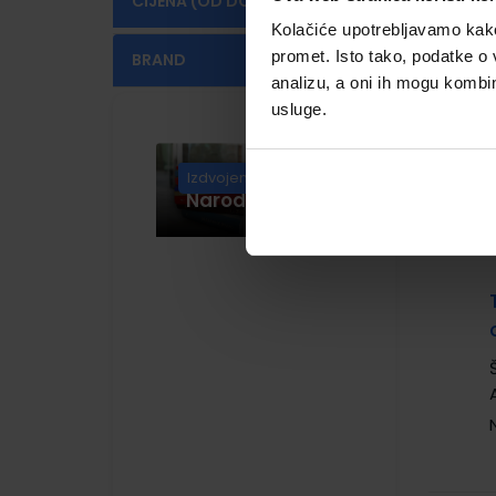
CIJENA (OD DO)
Kolačiće upotrebljavamo kako 
€
€
promet. Isto tako, podatke o 
BRAND
analizu, a oni ih mogu kombini
ALFA
(2)
usluge.
PROFIL KLETT
(2)
Knjige u izdanju
ŠKOLSKA KNJIGA
(2)
Izdvojeno
Narodnih novina