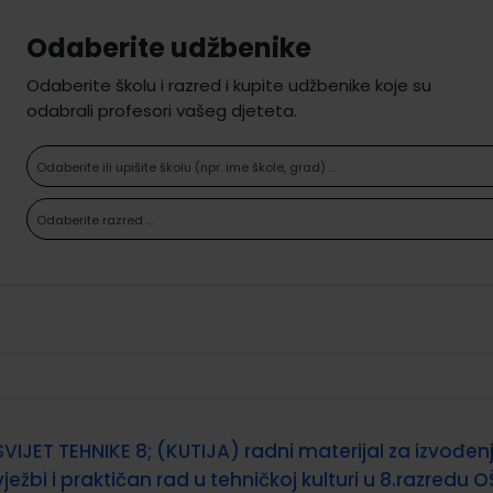
Odaberite udžbenike
Odaberite školu i razred i kupite udžbenike koje su
odabrali profesori vašeg djeteta.
Odaberite ili upišite školu (npr. ime škole, grad) ...
Odaberite razred ...
SVIJET TEHNIKE 8; (KUTIJA) radni materijal za izvođen
vježbi i praktičan rad u tehničkoj kulturi u 8.razredu O