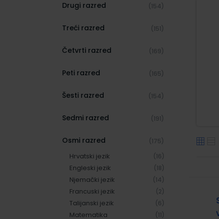
Drugi razred
(154)
Treći razred
(151)
Četvrti razred
(169)
Peti razred
(165)
Šesti razred
(154)
Sedmi razred
(191)
Osmi razred
(175)
Hrvatski jezik
(16)
Engleski jezik
(18)
Njemački jezik
(14)
Francuski jezik
(2)
Talijanski jezik
(6)
Matematika
(11)