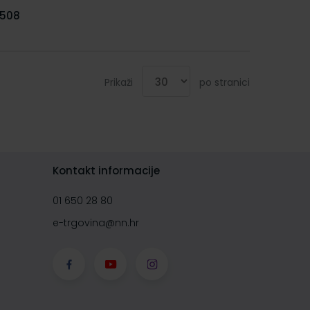
508
Prikaži
po stranici
Kontakt informacije
01 650 28 80
e-trgovina@nn.hr