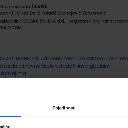
Šifra proizvoda:
569196
Autor(i):
Čikeš Delić Kolarić Stanojević Zenzerović
Nakladnik:
ŠKOLSKA KNJIGA d.d.
Registarski broj ministarstva
7687-DOM
SVIJET TEHNIKE 8; udžbenik tehničke kulture u osmo
razredu osnovne škole s dodatnim digitalnim
sadržajima
Šifra proizvoda:
569195
Šifra omota:
50
Autor(i):
Čikeš Delić Kolarić Stanojević Zenzerović
Nakladnik:
ŠKOLSKA KNJIGA d.d.
Registarski broj ministarstva
7687
Pojedinosti
ačiće