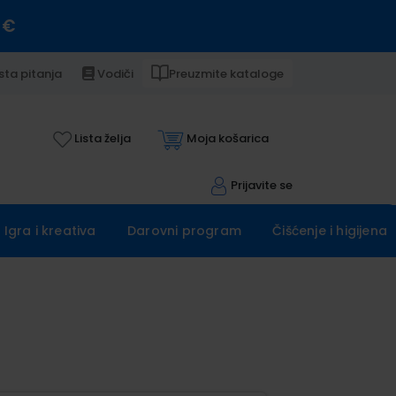
 €
sta pitanja
Vodiči
Preuzmite kataloge
Lista želja
Moja košarica
Prijavite se
Igra i kreativa
Darovni program
Čišćenje i higijena