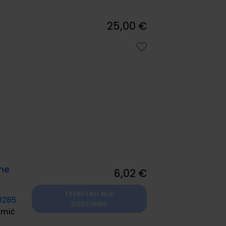
25,00 €
vne
6,02 €
TRENUTNO NIJE
0285
DOSTUPNO
imić