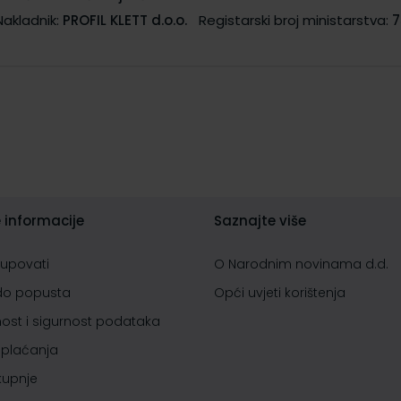
Nakladnik:
PROFIL KLETT d.o.o.
Registarski broj ministarstva:
7
 informacije
Saznajte više
kupovati
O Narodnim novinama d.d.
do popusta
Opći uvjeti korištenja
nost i sigurnost podataka
 plaćanja
 kupnje