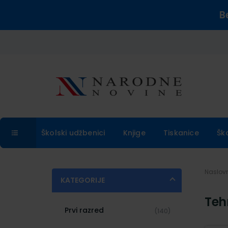
B
Školski udžbenici
Knjige
Tiskanice
Šk
Naslo
KATEGORIJE
Teh
Prvi razred
(140)