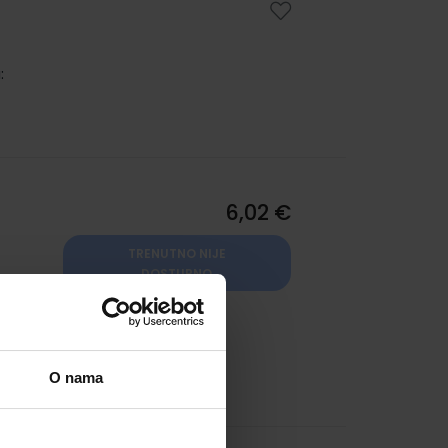
:
m
6,02 €
TRENUTNO NIJE
DOSTUPNO
0744
:
O nama