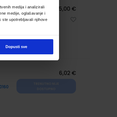
enih medija i analizirali
25,00 €
ne
ene medije, oglašavanje i
k ste upotrebljavali njihove
Dopusti sve
6,02 €
TRENUTNO NIJE
0160
DOSTUPNO