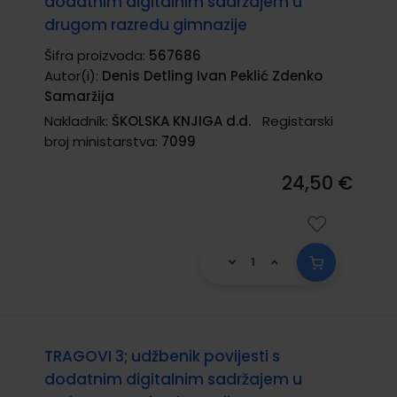
dodatnim digitalnim sadržajem u
drugom razredu gimnazije
Šifra proizvoda:
567686
Autor(i):
Denis Detling Ivan Peklić Zdenko
Samaržija
Nakladnik:
ŠKOLSKA KNJIGA d.d.
Registarski
broj ministarstva:
7099
24,50 €
TRAGOVI 3; udžbenik povijesti s
dodatnim digitalnim sadržajem u