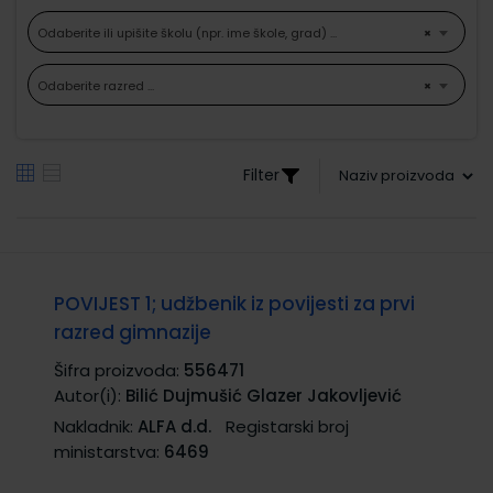
Odaberite ili upišite školu (npr. ime škole, grad) ...
×
Odaberite razred ...
×
Filter
POVIJEST 1; udžbenik iz povijesti za prvi
razred gimnazije
Šifra proizvoda:
556471
Autor(i):
Bilić Dujmušić Glazer Jakovljević
Nakladnik:
ALFA d.d.
Registarski broj
ministarstva:
6469