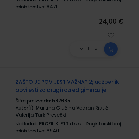
ministarstva:
6471
24,00 €
ZAŠTO JE POVIJEST VAŽNA? 2; udžbenik
povijesti za drugi razred gimnazije
Šifra proizvoda:
567685
Autor(i):
Martina Glučina Vedran Ristić
Valerija Turk Presečki
Nakladnik:
PROFIL KLETT d.o.o.
Registarski broj
ministarstva:
6940