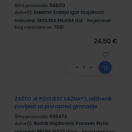
Šifra proizvoda:
569313
Autor(i):
Krešimir Erdelja Igor Stojaković
Nakladnik:
ŠKOLSKA KNJIGA d.d.
Registarski
broj ministarstva:
7691
24,50 €
ZAŠTO JE POVIJEST VAŽNA? 1; udžbenik
povijesti za prvi razred gimnazije
Šifra proizvoda:
556473
Autor(i):
Budak Hajdarović Posavec Ristić
Nakladnik:
PROFIL KLETT d.o.o.
Registarski broj