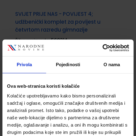
SVIJET PRIJE NAS - POVIJEST 4;
udžbenički komplet za povijest u
četvrtom razredu gimnazije
Šifra proizvoda:
569314
Autor(i):
Raguž Staničić Petrić Branđolica Cik
Gračanin Pešorda Štimac
Nakladnik:
MERIDIJANI OBRT ZA IZDAVAČKU
Privola
Pojedinosti
O nama
DJELAT.
Registarski broj ministarstva:
7375
20,80 €
Ova web-stranica koristi kolačiće
Kolačiće upotrebljavamo kako bismo personalizirali
sadržaj i oglase, omogućili značajke društvenih medija i
analizirali promet. Isto tako, podatke o vašoj upotrebi
naše web-lokacije dijelimo s partnerima za društvene
medije, oglašavanje i analizu, a oni ih mogu kombinirati s
drugim podacima koje ste im pružili ili koje su prikupili