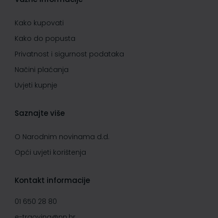
Kako kupovati
Kako do popusta
Privatnost i sigurnost podataka
Načini plaćanja
Uvjeti kupnje
Saznajte više
O Narodnim novinama d.d.
Opći uvjeti korištenja
Kontakt informacije
01 650 28 80
e-trgovina@nn.hr