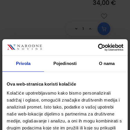
34,00 €
ŠKOLSKI POVIJESNI ATLAS; za osnovnu i
Privola
Pojedinosti
O nama
srednju školu
Šifra proizvoda:
556503
Autor(i):
Ante Birin Tomislav Šarlija Mario
Ova web-stranica koristi kolačiće
Samarin
Kolačiće upotrebljavamo kako bismo personalizirali
Nakladnik:
ALFA d.d.
Registarski broj
sadržaj i oglase, omogućili značajke društvenih medija i
ministarstva:
analizirali promet. Isto tako, podatke o vašoj upotrebi
naše web-lokacije dijelimo s partnerima za društvene
22,00 €
medije, oglašavanje i analizu, a oni ih mogu kombinirati s
drugim podacima koje ste im pružili ili koje su prikupili