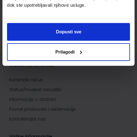
dok ste upotrebljavali njihove usluge.
Dopusti sve
Prilagodi
Služba za korisnike
Korisnički račun
Status/Povijest narudžbi
Informacije o dostavi
Povrat proizvoda i reklamacije
Kontaktirajte nas
Važne informacije