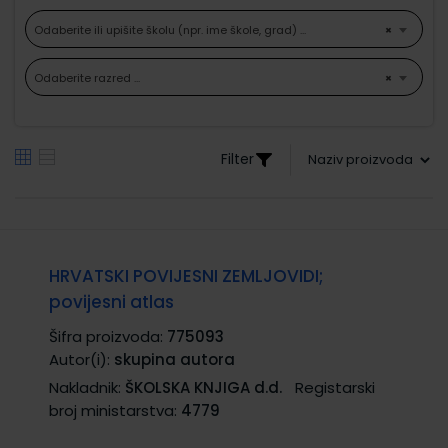
Odaberite ili upišite školu (npr. ime škole, grad) ...
×
Odaberite razred ...
×
Filter
HRVATSKI POVIJESNI ZEMLJOVIDI;
povijesni atlas
Šifra proizvoda:
775093
Autor(i):
skupina autora
Nakladnik:
ŠKOLSKA KNJIGA d.d.
Registarski
broj ministarstva:
4779