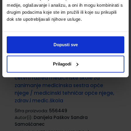
medije, oglašavanje i analizu, a oni ih mogu kombinirati s
22,00 €
drugim podacima koje ste im pružili ili koje su prikupili
dok ste upotrebljavali njihove usluge.
Dopusti sve
Prilagodi
HITNI MEDICINSKI POSTUPCI; udžbenik za
četvrti razred medicinske škole za
zanimanje medicinska sestra opće
njege / medicinski tehničar opće njege,
zdrav.i medic.škola
Šifra proizvoda:
556449
Autor(i):
Danijela Paškov Sandra
Samošćanec