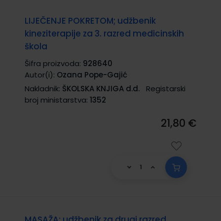
LIJEČENJE POKRETOM; udžbenik
kineziterapije za 3. razred medicinskih
škola
Šifra proizvoda:
928640
Autor(i):
Ozana Pope-Gajić
Nakladnik:
ŠKOLSKA KNJIGA d.d.
Registarski
broj ministarstva:
1352
21,80 €
MASAŽA; udžbenik za drugi razred