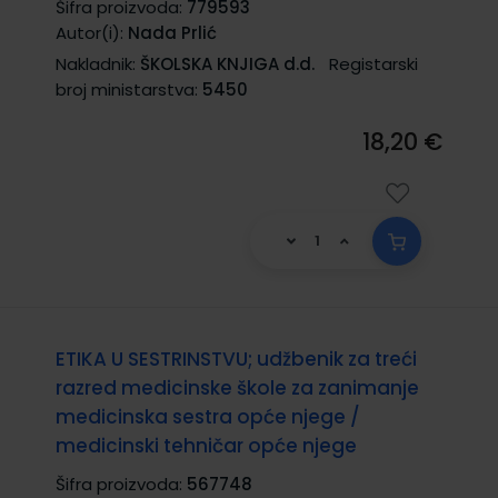
Šifra proizvoda:
779593
Autor(i):
Nada Prlić
Nakladnik:
ŠKOLSKA KNJIGA d.d.
Registarski
broj ministarstva:
5450
18,20 €
ETIKA U SESTRINSTVU; udžbenik za treći
razred medicinske škole za zanimanje
medicinska sestra opće njege /
medicinski tehničar opće njege
Šifra proizvoda:
567748