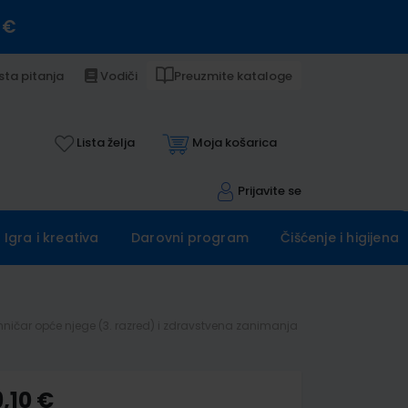
 €
sta pitanja
Vodiči
Preuzmite kataloge
Lista želja
Moja košarica
Prijavite se
Igra i kreativa
Darovni program
Čišćenje i higijena
ničar opće njege (3. razred) i zdravstvena zanimanja
,10 €