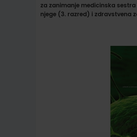
za zanimanje medicinska sestra 
njege (3. razred) i zdravstvena
Skip
to
the
end
of
the
images
gallery