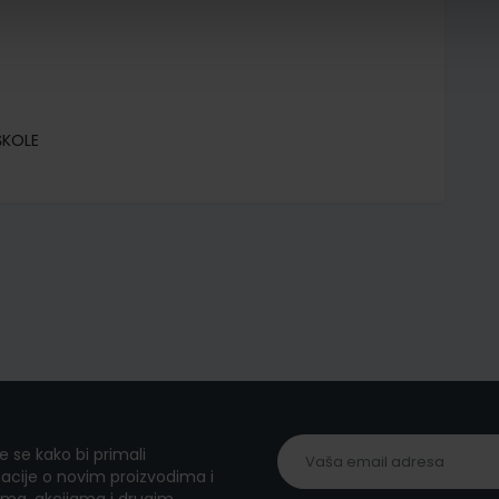
ŠKOLE
te se kako bi primali
acije o novim proizvodima i