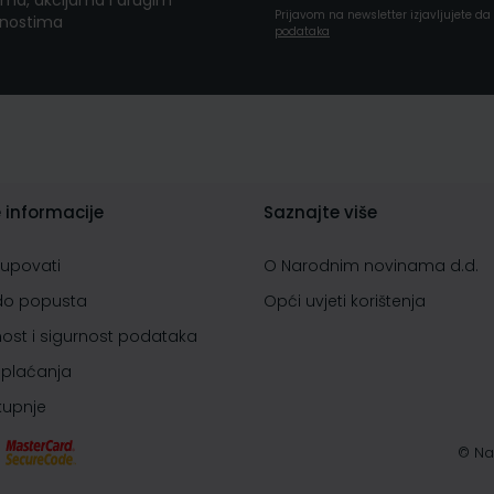
ma, akcijama i drugim
Prijavom na newsletter izjavljujete d
nostima
podataka
 informacije
Saznajte više
kupovati
O Narodnim novinama d.d.
do popusta
Opći uvjeti korištenja
nost i sigurnost podataka
 plaćanja
 kupnje
© Na