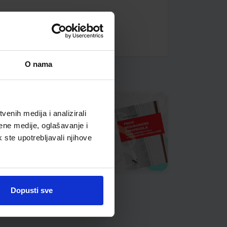
O nama
enih medija i analizirali
ene medije, oglašavanje i
k ste upotrebljavali njihove
Dopusti sve