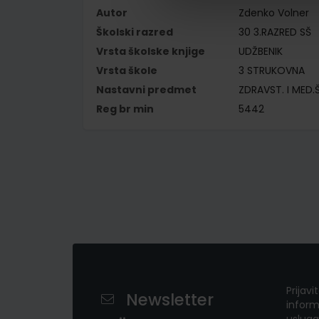
Autor
Zdenko Volner
Školski razred
30 3.RAZRED SŠ
Vrsta školske knjige
UDŽBENIK
Vrsta škole
3 STRUKOVNA
Nastavni predmet
ZDRAVST. I MED.
Reg br min
5442
Prijavi
Newsletter
inform