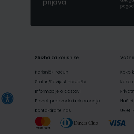
usluga
prijava
pogod
Služba za korisnike
Važne
Korisnički račun
Kako 
Status/Povijest narudžbi
Kako 
Informacije o dostavi
Privat
Povrat proizvoda i reklamacije
Načini
Kontaktirajte nas
Uvjeti