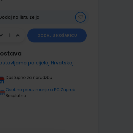
Dodaj na listu želja
DODAJ U KOŠARICU
ostava
ostavljamo po cijeloj Hrvatskoj
Dostupno za narudžbu
Osobno preuzimanje u PC Zagreb
Besplatno