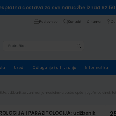
esplatna dostava za sve narudžbe iznad 62,50
Poslovnice
Kontakt
O nama
Če
Pretražite
Pretražite
ola
Ured
Odlaganje i arhiviranje
Informatika
IJA; udžbenik za zanimanje medicinska sestra opće njege/medicinski teh
ROLOGIJA I PARAZITOLOGIJA; udžbenik
29