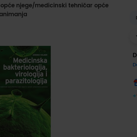
opće njege/medicinski tehničar opće
 zanimanja
D
D