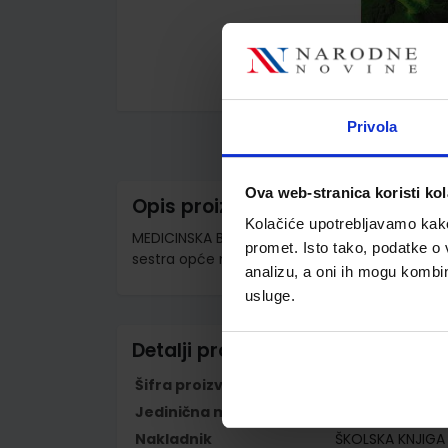
Skip
to
Privola
the
beginning
of
the
Ova web-stranica koristi kol
images
Opis proizvoda
gallery
Kolačiće upotrebljavamo kako 
MEDICINSKA BAKTERIOLOGIJA, VIROLOGIJA I PA
promet. Isto tako, podatke o 
sestra opće njege/medicinski tehničar opće 
analizu, a oni ih mogu kombini
usluge.
Detalji proizvoda
Šifra proizvoda
779589
Jedinična mjera
kom
Nakladnik
ŠKOLSKA KNJIGA 