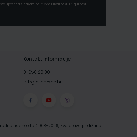
a ste upoznati s našom politikom
Privatnosti i sigurnosti
Kontakt informacije
01 650 28 80
e-trgovina@nn.hr
rodne novine d.d. 2008-2026, Sva prava pridržana