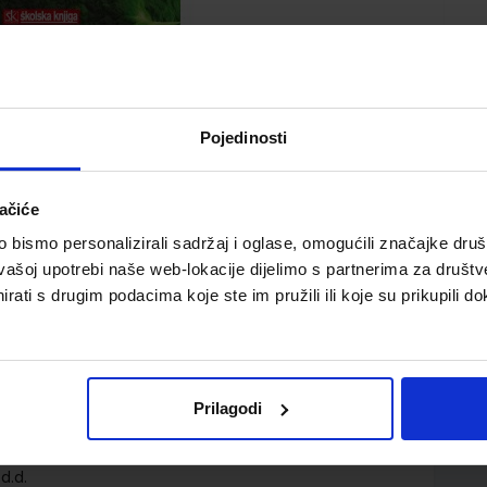
Pojedinosti
ačiće
bismo personalizirali sadržaj i oglase, omogućili značajke društv
RAZITOLOGIJA; udžbenik za zanimanje medicinska
vašoj upotrebi naše web-lokacije dijelimo s partnerima za društv
njege (3. razred) i zdravstvena zanimanja
rati s drugim podacima koje ste im pružili ili koje su prikupili do
Prilagodi
d.d.