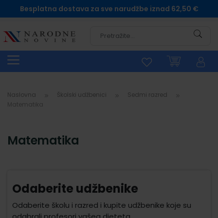
Besplatna dostava za sve narudžbe iznad 62,50 €
Pretra
Naslovna
Školski udžbenici
Sedmi razred
Matematika
Matematika
Odaberite udžbenike
Odaberite školu i razred i kupite udžbenike koje su
odabrali profesori vašeg djeteta.