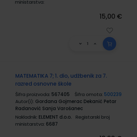
ministarstva:
15,00 €
MATEMATIKA 7; 1. dio, udžbenik za 7.
razred osnovne škole
Šifra proizvoda:
567405
Šifra omota:
500239
Autor(i):
Gordana Gojmerac Dekanić Petar
Radanović Sanja Varošanec
Nakladnik:
ELEMENT d.o.o.
Registarski broj
ministarstva:
6687