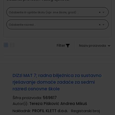
Odaberite ili upišite školu (npr. ime škole, grad) ...
×
Odaberite razred ...
×
Filter
DiZzi MAT 7; radna bilježnica za sustavno
rješavanje domaće zadaće za sedmi
razred osnovne škole
Šifra proizvoda:
569617
Autor(i):
Tereza Pišković Andrea Mikuš
Nakladnik:
PROFIL KLETT d.o.o.
Registarski broj