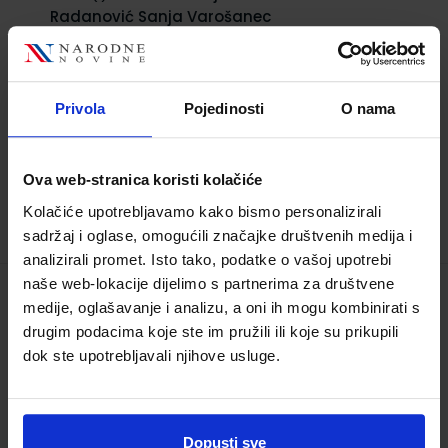
Radanović Sanja Varošanec
Nakladnik:
ELEMENT d.o.o.
Registarski broj
ministarstva:
6687-DOM
12,00 €
Privola
Pojedinosti
O nama
Ova web-stranica koristi kolačiće
Kolačiće upotrebljavamo kako bismo personalizirali
sadržaj i oglase, omogućili značajke društvenih medija i
analizirali promet. Isto tako, podatke o vašoj upotrebi
naše web-lokacije dijelimo s partnerima za društvene
MATEMATIČKI IZAZOVI 7; 1. dio, udžbenik
medije, oglašavanje i analizu, a oni ih mogu kombinirati s
drugim podacima koje ste im pružili ili koje su prikupili
sa zadatcima za vježbanje iz
dok ste upotrebljavali njihove usluge.
matematike za sedmi razred osnovne
škole
Šifra proizvoda:
567399
Šifra omota:
500179
Dopusti sve
Autor(i):
Gordana Paić Željko Bošnjak Boris