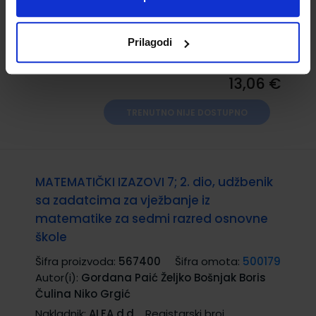
Čulina Niko Grgić
Nakladnik:
ALFA d.d.
Registarski broj
Prilagodi
ministarstva:
6527
13,06 €
TRENUTNO NIJE DOSTUPNO
MATEMATIČKI IZAZOVI 7; 2. dio, udžbenik
sa zadatcima za vježbanje iz
matematike za sedmi razred osnovne
škole
Šifra proizvoda:
567400
Šifra omota:
500179
Autor(i):
Gordana Paić Željko Bošnjak Boris
Čulina Niko Grgić
Nakladnik:
ALFA d.d.
Registarski broj