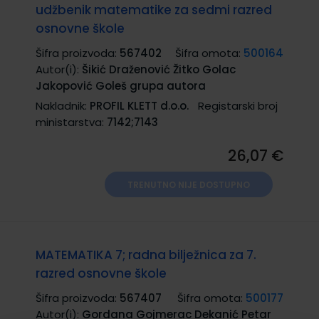
udžbenik matematike za sedmi razred
osnovne škole
Šifra proizvoda:
567402
Šifra omota:
500164
Autor(i):
Šikić Draženović Žitko Golac
Jakopović Goleš grupa autora
Nakladnik:
PROFIL KLETT d.o.o.
Registarski broj
ministarstva:
7142;7143
26,07 €
TRENUTNO NIJE DOSTUPNO
MATEMATIKA 7; radna bilježnica za 7.
razred osnovne škole
Šifra proizvoda:
567407
Šifra omota:
500177
Autor(i):
Gordana Gojmerac Dekanić Petar