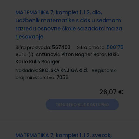
MATEMATIKA 7; komplet 1. i 2. dio,
udžbenik matematike s dds u sedmom
razredu osnovne škole sa zadatcima za
rješavanje
Šifra proizvoda:
567403
Šifra omota:
500175
Autor(i):
Antunović Piton Bogner Boroš Brkić
Karlo Kuliš Rodiger
Nakladnik:
ŠKOLSKA KNJIGA d.d.
Registarski
broj ministarstva:
7056
26,07 €
TRENUTNO NIJE DOSTUPNO
MATEMATIKA 7; komplet 1. i 2. svezak,