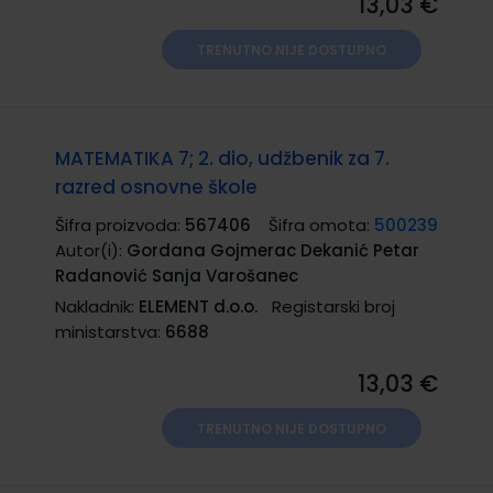
13,03 €
TRENUTNO NIJE DOSTUPNO
MATEMATIKA 7; 2. dio, udžbenik za 7.
razred osnovne škole
Šifra proizvoda:
567406
Šifra omota:
500239
Autor(i):
Gordana Gojmerac Dekanić Petar
Radanović Sanja Varošanec
Nakladnik:
ELEMENT d.o.o.
Registarski broj
ministarstva:
6688
13,03 €
TRENUTNO NIJE DOSTUPNO