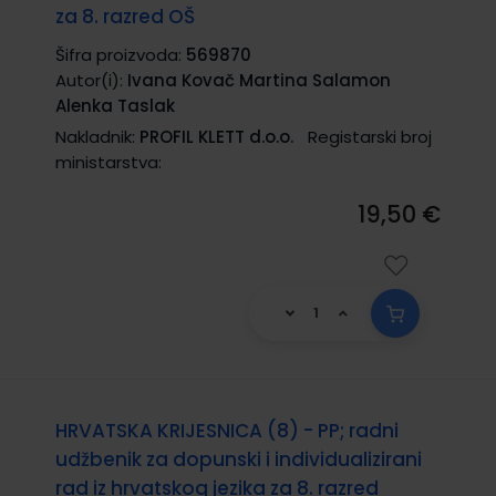
za 8. razred OŠ
Šifra proizvoda:
569870
Autor(i):
Ivana Kovač Martina Salamon
Alenka Taslak
Nakladnik:
PROFIL KLETT d.o.o.
Registarski broj
ministarstva:
19,50 €
HRVATSKA KRIJESNICA (8) - PP; radni
udžbenik za dopunski i individualizirani
rad iz hrvatskog jezika za 8. razred