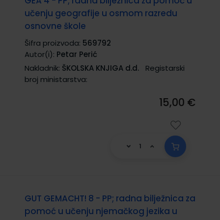
GEA 4 - PP; radna bilježnica za pomoć u
učenju geografije u osmom razredu
osnovne škole
Šifra proizvoda:
569792
Autor(i):
Petar Perić
Nakladnik:
ŠKOLSKA KNJIGA d.d.
Registarski
broj ministarstva:
15,00 €
GUT GEMACHT! 8 - PP; radna bilježnica za
pomoć u učenju njemačkog jezika u