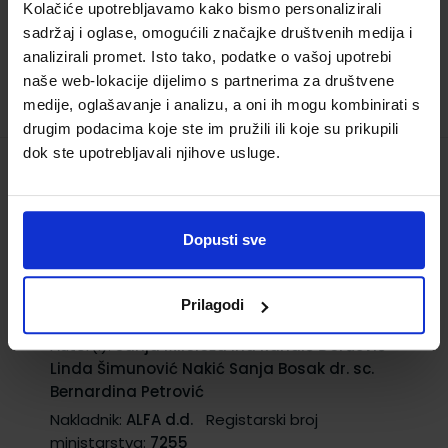
Kolačiće upotrebljavamo kako bismo personalizirali
sadržaj i oglase, omogućili značajke društvenih medija i
17,52 €
analizirali promet. Isto tako, podatke o vašoj upotrebi
naše web-lokacije dijelimo s partnerima za društvene
TRENUTNO NIJE DOSTUPNO
medije, oglašavanje i analizu, a oni ih mogu kombinirati s
drugim podacima koje ste im pružili ili koje su prikupili
dok ste upotrebljavali njihove usluge.
HRVATSKE JEZIČNE NITI 8 - PP; udžbenik iz
hrvatskoga jezika za osmi razred
osnovne škole (za učenike kojima je
Dopusti sve
određen primjereni program osnovnog
odgoja i obrazovanja)
Prilagodi
Šifra proizvoda:
569411
Autor(i):
Sanja Miloloža Ina Randić Đorđević
Linda Šimunović Nakić Sanja Bosak dr. sc.
Bernardina Petrović
Nakladnik:
ALFA d.d.
Registarski broj
ministarstva:
7255