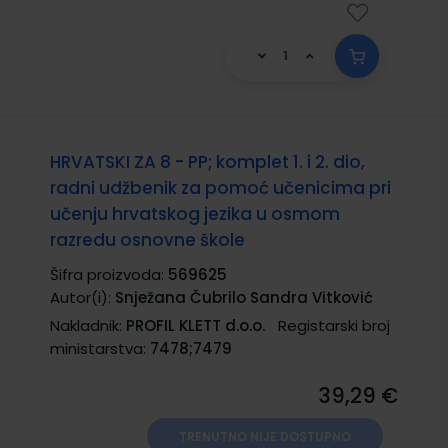
HRVATSKI ZA 8 - PP; komplet 1. i 2. dio,
radni udžbenik za pomoć učenicima pri
učenju hrvatskog jezika u osmom
razredu osnovne škole
Šifra proizvoda:
569625
Autor(i):
Snježana Čubrilo Sandra Vitković
Nakladnik:
PROFIL KLETT d.o.o.
Registarski broj
ministarstva:
7478;7479
39,29 €
TRENUTNO NIJE DOSTUPNO