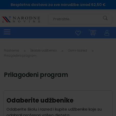
Besplatna dostava za sve narudžbe iznad 62,50 €
Pretra
Naslovna
Školski udžbenici
Osmi razred
Prilagođeni program
Prilagođeni program
Odaberite udžbenike
Odaberite školu i razred i kupite udžbenike koje su
odabrali profesori vašeg djeteta.