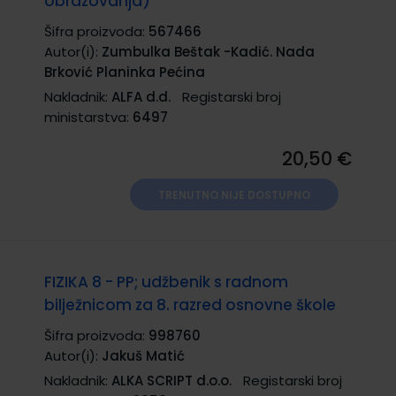
obrazovanja)
Šifra proizvoda:
567466
Autor(i):
Zumbulka Beštak -Kadić. Nada
Brković Planinka Pećina
Nakladnik:
ALFA d.d.
Registarski broj
ministarstva:
6497
20,50 €
TRENUTNO NIJE DOSTUPNO
FIZIKA 8 - PP; udžbenik s radnom
bilježnicom za 8. razred osnovne škole
Šifra proizvoda:
998760
Autor(i):
Jakuš Matić
Nakladnik:
ALKA SCRIPT d.o.o.
Registarski broj