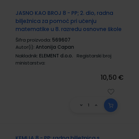
JASNO KAO BROJ 8 - PP; 2. dio, radna
bilježnica za pomoć pri učenju
matematike u 8. razredu osnovne škole
Šifra proizvoda:
569607
Autor(i):
Antonija Capan
Nakladnik:
ELEMENT d.o.o.
Registarski broj
ministarstva:
10,50 €
KEMIJA 8 - PP; radna bilježnica s