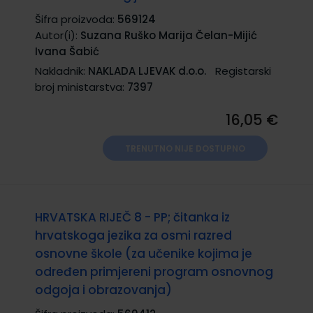
Šifra proizvoda:
569124
Autor(i):
Suzana Ruško Marija Čelan-Mijić
Ivana Šabić
Nakladnik:
NAKLADA LJEVAK d.o.o.
Registarski
broj ministarstva:
7397
16,05 €
TRENUTNO NIJE DOSTUPNO
HRVATSKA RIJEČ 8 - PP; čitanka iz
hrvatskoga jezika za osmi razred
osnovne škole (za učenike kojima je
određen primjereni program osnovnog
odgoja i obrazovanja)