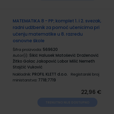
MATEMATIKA 8 - PP; komplet 1. i 2. svezak,
radni udžbenik za pomoć učenicima pri
učenju matematike u 8. razredu
osnovne škole
Šifra proizvoda:
569620
Autor(i):
Šikić Halusek Matošević Draženović
Žitko Golac Jakopović Lobor Milić Nemeth
Stajčić Vuković
Nakladnik:
PROFIL KLETT d.o.o.
Registarski broj
ministarstva:
7718;7719
22,96 €
TRENUTNO NIJE DOSTUPNO