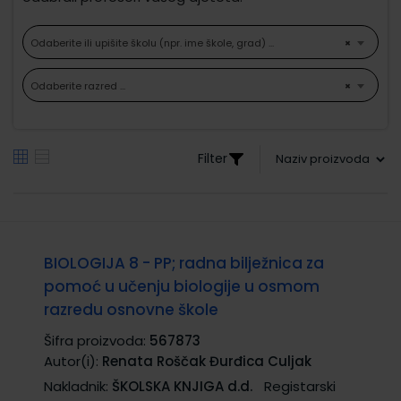
Odaberite ili upišite školu (npr. ime škole, grad) ...
×
Odaberite razred ...
×
Filter
BIOLOGIJA 8 - PP; radna bilježnica za
pomoć u učenju biologije u osmom
razredu osnovne škole
Šifra proizvoda:
567873
Autor(i):
Renata Roščak Đurđica Culjak
Nakladnik:
ŠKOLSKA KNJIGA d.d.
Registarski