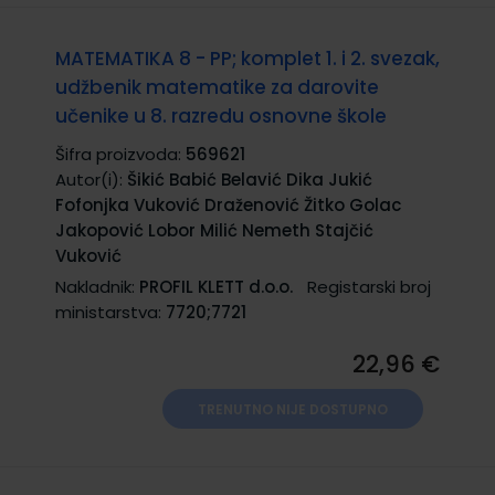
MATEMATIKA 8 - PP; komplet 1. i 2. svezak,
udžbenik matematike za darovite
učenike u 8. razredu osnovne škole
Šifra proizvoda:
569621
Autor(i):
Šikić Babić Belavić Dika Jukić
Fofonjka Vuković Draženović Žitko Golac
Jakopović Lobor Milić Nemeth Stajčić
Vuković
Nakladnik:
PROFIL KLETT d.o.o.
Registarski broj
ministarstva:
7720;7721
22,96 €
TRENUTNO NIJE DOSTUPNO