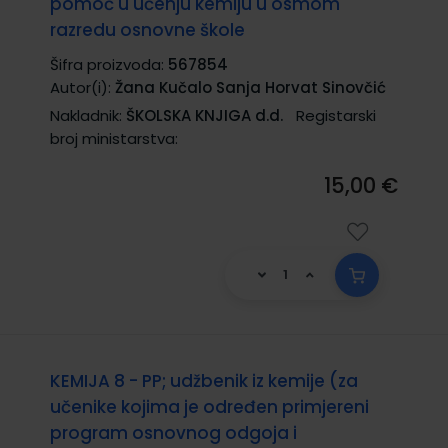
pomoć u učenju kemiju u osmom
razredu osnovne škole
Šifra proizvoda:
567854
Autor(i):
Žana Kučalo Sanja Horvat Sinovčić
Nakladnik:
ŠKOLSKA KNJIGA d.d.
Registarski
broj ministarstva:
15,00 €
KEMIJA 8 - PP; udžbenik iz kemije (za
učenike kojima je određen primjereni
program osnovnog odgoja i