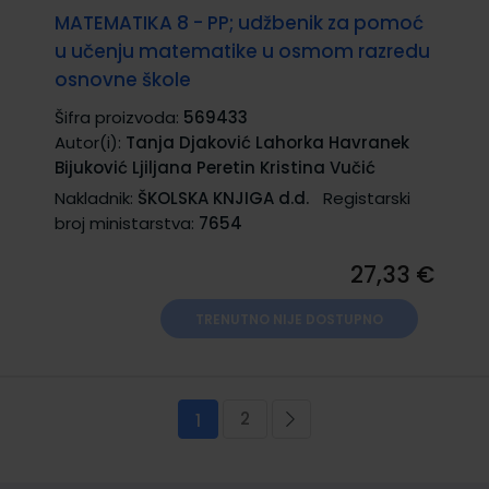
MATEMATIKA 8 - PP; udžbenik za pomoć
u učenju matematike u osmom razredu
osnovne škole
Šifra proizvoda:
569433
Autor(i):
Tanja Djaković Lahorka Havranek
Bijuković Ljiljana Peretin Kristina Vučić
Nakladnik:
ŠKOLSKA KNJIGA d.d.
Registarski
broj ministarstva:
7654
27,33 €
TRENUTNO NIJE DOSTUPNO
Stranica
2
Trenutno pregledavate stranicu
Stranica
Stranica
Sljedeća
1