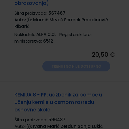
obrazovanja)
Šifra proizvoda:
567467
Autor(i):
Mamić Mrvoš Sermek Peradinović
Ribarić
Nakladnik:
ALFA d.d.
Registarski broj
ministarstva:
6512
20,50 €
TRENUTNO NIJE DOSTUPNO
KEMIJA 8 - PP; udžbenik za pomoć u
učenju kemije u osmom razredu
osnovne škole
Šifra proizvoda:
596437
Autor(i):
Ivana Marić Zerdun Sanja Lukić