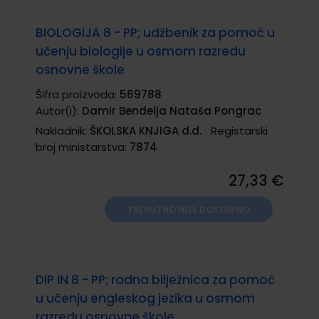
BIOLOGIJA 8 - PP; udžbenik za pomoć u
učenju biologije u osmom razredu
osnovne škole
Šifra proizvoda:
569788
Autor(i):
Damir Bendelja Nataša Pongrac
Nakladnik:
ŠKOLSKA KNJIGA d.d.
Registarski
broj ministarstva:
7874
27,33 €
TRENUTNO NIJE DOSTUPNO
DIP IN 8 - PP; radna bilježnica za pomoć
u učenju engleskog jezika u osmom
razredu osnovne škole