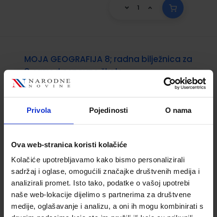
MOJA GEOGRAFIJA 8; radna bilježnica za
8. razred osnovne škole
Šifra proizvoda:
569899
Autor(i):
Robert Žagar Nina Gecan
Privola
Pojedinosti
O nama
Nakladnik:
ALKA SCRIPT d.o.o.
Registarski broj
ministarstva:
7306-DOM
9,50 €
Ova web-stranica koristi kolačiće
Kolačiće upotrebljavamo kako bismo personalizirali
sadržaj i oglase, omogućili značajke društvenih medija i
analizirali promet. Isto tako, podatke o vašoj upotrebi
naše web-lokacije dijelimo s partnerima za društvene
medije, oglašavanje i analizu, a oni ih mogu kombinirati s