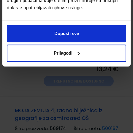
drugim podacima koje ste im pružili ili koje su prikupili
dok ste upotrebljavali njihove usluge.
MOJA GEOGRAFIJA 8; udžbenik za 8.
razred osnovne škole
Šifra proizvoda:
569176
Šifra omota:
500165
Dopusti sve
Autor(i):
Robert Žagar Nina Gecan
Nakladnik:
ALKA SCRIPT d.o.o.
Registarski broj
Prilagodi
ministarstva:
7306
13,24 €
TRENUTNO NIJE DOSTUPNO
MOJA ZEMLJA 4; radna bilježnica iz
geografije za osmi razred OŠ
Šifra proizvoda:
569174
Šifra omota:
500167