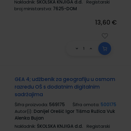
Nakladnik:
ŠKOLSKA KNJIGA d.d.
Registarski
broj ministarstva:
7625-DOM
13,60 €
GEA 4; udžbenik za geografiju u osmom
razredu OŠ s dodatnim digitalnim
sadržajima
Šifra proizvoda:
569175
Šifra omota:
500175
Autor(i):
Danijel Orešić Igor Tišma Ružica Vuk
Alenka Bujan
Nakladnik:
ŠKOLSKA KNJIGA d.d.
Registarski