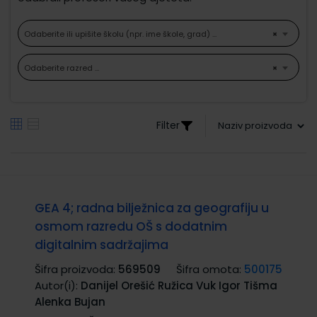
Odaberite ili upišite školu (npr. ime škole, grad) ...
×
Odaberite razred ...
×
Filter
GEA 4; radna bilježnica za geografiju u
osmom razredu OŠ s dodatnim
digitalnim sadržajima
Šifra proizvoda:
569509
Šifra omota:
500175
Autor(i):
Danijel Orešić Ružica Vuk Igor Tišma
Alenka Bujan