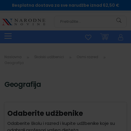
Besplatna dostava za sve narudžbe iznad 62,50 €
Pretra
Naslovna
Školski udžbenici
Osmi razred
Geografija
Geografija
Odaberite udžbenike
Odaberite školu i razred i kupite udžbenike koje su
odabrali profesori vašeg djeteta.