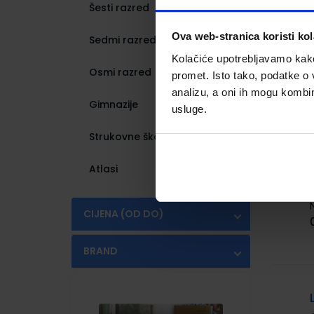
Šesti razred
(154)
Ova web-stranica koristi kol
Sedmi razred
(191)
Kolačiće upotrebljavamo kako 
Osmi razred
(175)
promet. Isto tako, podatke o 
analizu, a oni ih mogu kombini
Gimnazije
(431)
usluge.
Strukovne škole
(1036)
Atlasi
(5)
CIJENA (OD DO)
€
€
BRAND
ALFA
(1)
PROFIL KLETT
(1)