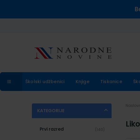
B
Školski udžbenici
Knjige
Tiskanice
Šk
Naslo
KATEGORIJE
Lik
Prvi razred
(140)