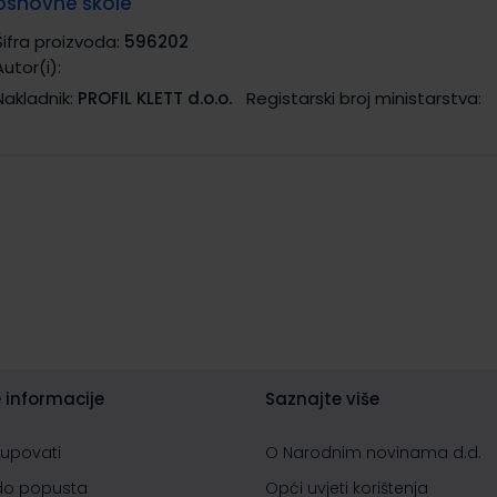
osnovne škole
Šifra proizvoda:
596202
Autor(i):
Nakladnik:
PROFIL KLETT d.o.o.
Registarski broj ministarstva:
 informacije
Saznajte više
kupovati
O Narodnim novinama d.d.
do popusta
Opći uvjeti korištenja