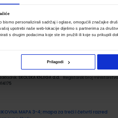
Šifra proizvoda:
993473
Autor(i):
/
ačiće
Nakladnik:
ALFA d.d.
Registarski broj ministarstva:
bismo personalizirali sadržaj i oglase, omogućili značajke društv
vašoj upotrebi naše web-lokacije dijelimo s partnerima za društv
rati s drugim podacima koje ste im pružili ili koje su prikupili do
LIKOVNA MAPA 3 i 4; likovna mapa s kolažnim papir
za 3. i 4. razred OŠ
Prilagodi
Šifra proizvoda:
569364
Autor(i):
-
Nakladnik:
ŠKOLSKA KNJIGA d.d.
Registarski broj ministarstva
014175
LIKOVNA MAPA 3-4; mapa za treći i četvrti razred