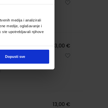
enih medija i analizirali
ene medije, oglašavanje i
k ste upotrebljavali njihove
om
13,00 €
Dopusti sve
:
13,00 €