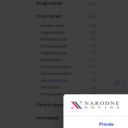
Drugi razred
(154)
Treći razred
(151)
Hrvatski jezik
(26)
Engleski jezik
(13)
Njemački jezik
(10)
Francuski jezik
(4)
Talijanski jezik
(2)
Matematika
(32)
Priroda i društvo
(17)
Glazbena kultura
(4)
Likovna kultura
(3)
Vjeronauk
(2)
Prilagođeni program
(38)
Četvrti razred
(169)
Peti razred
(165)
Privola