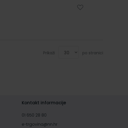
Prikaži
po stranici
Kontakt informacije
01 650 28 80
e-trgovina@nn.hr