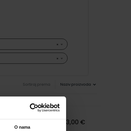
×
×
Sortiraj prema
13,00 €
O nama