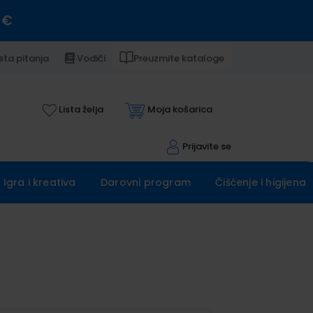
 €
sta pitanja
Vodiči
Preuzmite kataloge
Lista želja
Moja košarica
Prijavite se
Igra i kreativa
Darovni program
Čišćenje i higijena