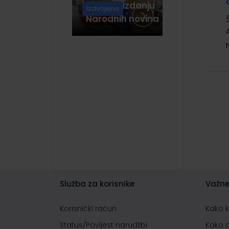
Knjige u izdanju
ŠKOLSKA KNJIGA
(1)
Izdvojeno
Narodnih novina
Služba za korisnike
Važne
Korisnički račun
Kako 
Status/Povijest narudžbi
Kako 