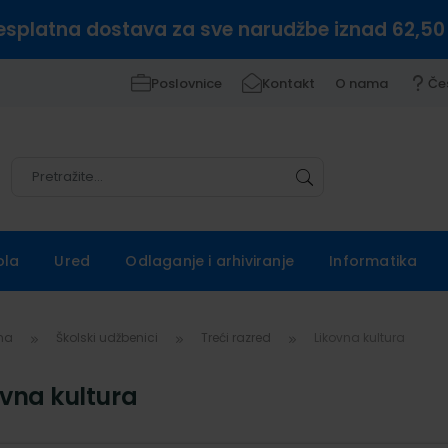
esplatna dostava za sve narudžbe iznad 62,50
Poslovnice
Kontakt
O nama
Če
Pretražite
Pretražite
ola
Ured
Odlaganje i arhiviranje
Informatika
vna
Školski udžbenici
Treći razred
Likovna kultura
ovna kultura