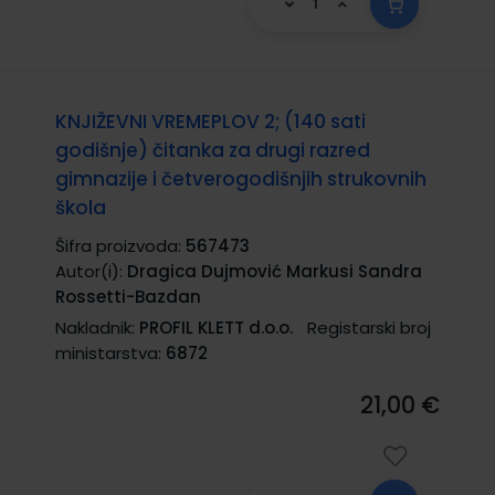
KNJIŽEVNI VREMEPLOV 2; (140 sati
godišnje) čitanka za drugi razred
gimnazije i četverogodišnjih strukovnih
škola
Šifra proizvoda:
567473
Autor(i):
Dragica Dujmović Markusi Sandra
Rossetti-Bazdan
Nakladnik:
PROFIL KLETT d.o.o.
Registarski broj
ministarstva:
6872
21,00 €