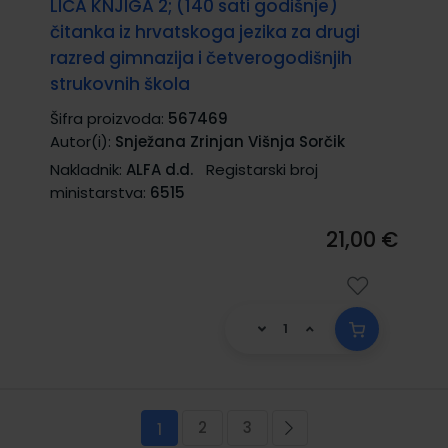
LICA KNJIGA 2; (140 sati godišnje)
čitanka iz hrvatskoga jezika za drugi
razred gimnazija i četverogodišnjih
strukovnih škola
Šifra proizvoda:
567469
Autor(i):
Snježana Zrinjan Višnja Sorčik
Nakladnik:
ALFA d.d.
Registarski broj
ministarstva:
6515
21,00 €
Stranica
2
3
Trenutno pregledavate stranicu
Stranica
Stranica
Stranica
Sljedeća
1