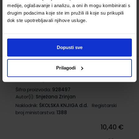
medije, oglašavanje i analizu, a oni ih mogu kombinirati s
12,00 €
drugim podacima koje ste im pružili ili koje su prikupili
dok ste upotrebljavali njihove usluge.
Dopusti sve
Prilagodi
HRVATSKI JEZIK 3; radna bilježnica za 3.
razred trogodišnje strukovne škole
Šifra proizvoda:
928497
Autor(i):
Snježana Zrinjan
Nakladnik:
ŠKOLSKA KNJIGA d.d.
Registarski
broj ministarstva:
1388
10,40 €