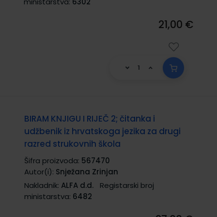
ministarstva:
6302
21,00 €
BIRAM KNJIGU I RIJEČ 2; čitanka i
udžbenik iz hrvatskoga jezika za drugi
razred strukovnih škola
Šifra proizvoda:
567470
Autor(i):
Snježana Zrinjan
Nakladnik:
ALFA d.d.
Registarski broj
ministarstva:
6482