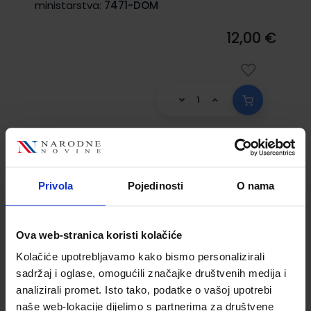
ministarstva:
7471-DOM
12,00 €
FONOPLOV 4; (96 sati godišnje)
Privola
Pojedinosti
O nama
integrirana radna bilježnica za 4. razred
četverogodišnjih strukovnih škola
Šifra proizvoda:
569214
Ova web-stranica koristi kolačiće
Autor(i):
Dragica Dujmović Markusi Vedrana
Kolačiće upotrebljavamo kako bismo personalizirali
Močnik Romana Žukina
sadržaj i oglase, omogućili značajke društvenih medija i
Nakladnik:
PROFIL KLETT d.o.o.
Registarski broj
analizirali promet. Isto tako, podatke o vašoj upotrebi
ministarstva:
7470-DOM
naše web-lokacije dijelimo s partnerima za društvene