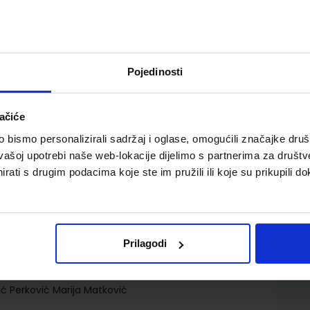
Pojedinosti
ačiće
a za hrvatski jezik i književnost u 3. razredu trogodišnje
bismo personalizirali sadržaj i oglase, omogućili značajke društv
vašoj upotrebi naše web-lokacije dijelimo s partnerima za društv
rati s drugim podacima koje ste im pružili ili koje su prikupili do
Prilagodi
d.d.
ić Perković Marija Matković