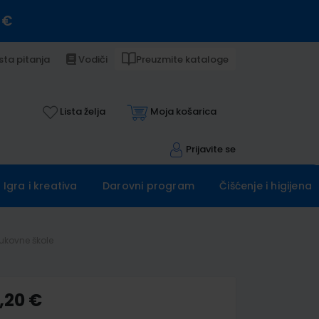
 €
sta pitanja
Vodiči
Preuzmite kataloge
Lista želja
Moja košarica
Prijavite se
Igra i kreativa
Darovni program
Čišćenje i higijena
rukovne škole
,20 €