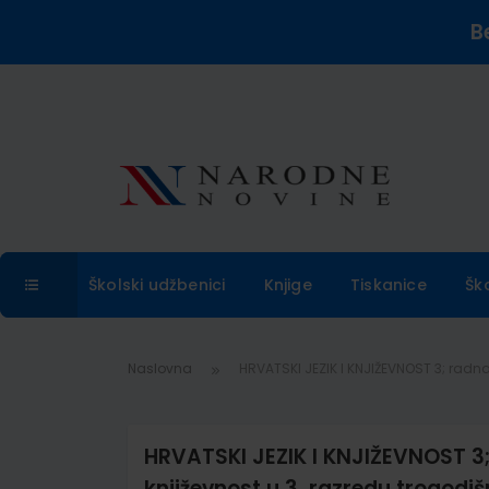
B
Školski udžbenici
Knjige
Tiskanice
Šk
Naslovna
HRVATSKI JEZIK I KNJIŽEVNOST 3; radna b
HRVATSKI JEZIK I KNJIŽEVNOST 3; r
književnost u 3. razredu trogodiš