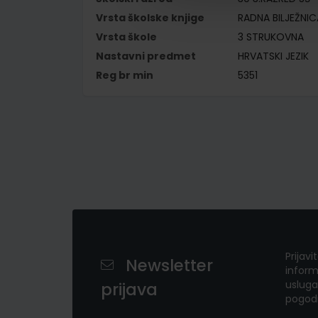
Vrsta školske knjige
RADNA BILJEŽNIC
Vrsta škole
3 STRUKOVNA
Nastavni predmet
HRVATSKI JEZIK
Reg br min
5351
Prijavi
Newsletter
inform
usluga
prijava
pogod