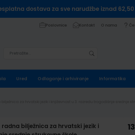
esplatna dostava za sve narudžbe iznad 62,50
Poslovnice
Kontakt
O nama
Če
Pretražite
Pretražite
ola
Ured
Odlaganje i arhiviranje
Informatika
ilježnica za hrvatski jezik i književnost u 3. razredu trogodišnje srednje st
adna bilježnica za hrvatski jezik i
13
nje srednje strukovne škole