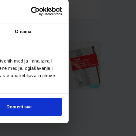
O nama
enih medija i analizirali
ene medije, oglašavanje i
k ste upotrebljavali njihove
Dopusti sve