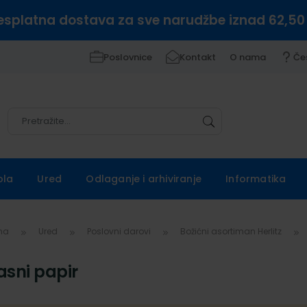
esplatna dostava za sve narudžbe iznad 62,50
Poslovnice
Kontakt
O nama
Če
Pretražite
Pretražite
ola
Ured
Odlaganje i arhiviranje
Informatika
vna
Ured
Poslovni darovi
Božićni asortiman Herlitz
asni papir