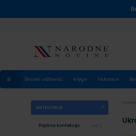
B
Školski udžbenici
Knjige
Tiskanice
Šk
Naslo
KATEGORIJE
Ukr
Papirna konfekcija
(497)