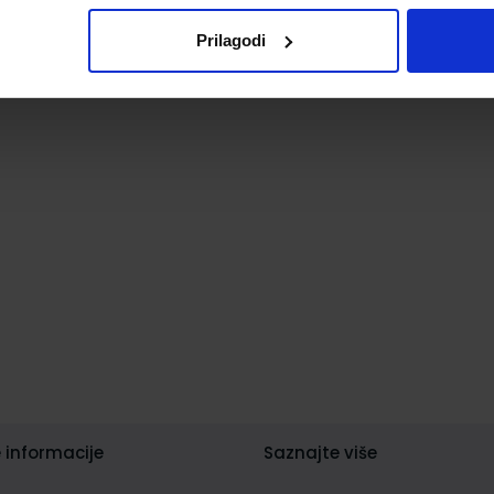
Prilagodi
 informacije
Saznajte više