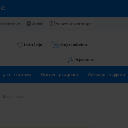
 €
sta pitanja
Vodiči
Preuzmite kataloge
Lista želja
Moja košarica
Prijavite se
Igra i kreativa
Darovni program
Čišćenje i higijena
Ukrasni papir