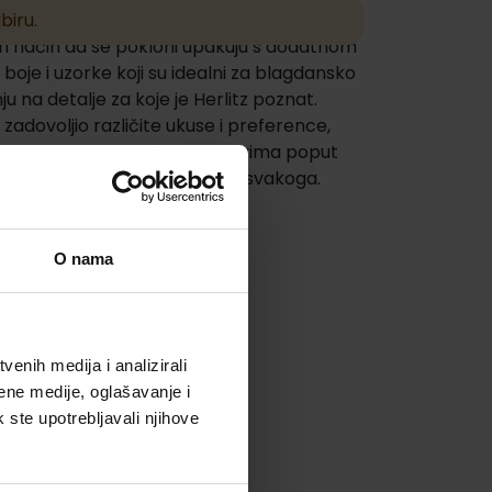
biru.
en način da se pokloni upakuju s dodatnom
 boje i uzorke koji su idealni za blagdansko
ju na detalje za koje je Herlitz poznat.
 zadovoljio različite ukuse i preference,
riječ o klasičnim božićnim motivima poput
dizajnima, Herlitz nudi nešto za svakoga.
O nama
enih medija i analizirali
ene medije, oglašavanje i
k ste upotrebljavali njihove