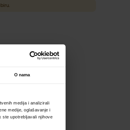
biru.
O nama
enih medija i analizirali
ene medije, oglašavanje i
k ste upotrebljavali njihove