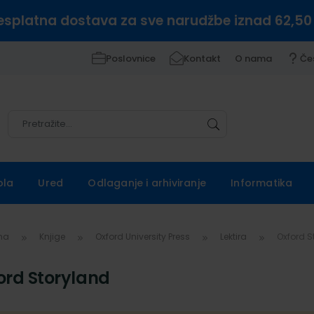
esplatna dostava za sve narudžbe iznad 62,50
Poslovnice
Kontakt
O nama
Če
Pretražite
Pretražite
ola
Ured
Odlaganje i arhiviranje
Informatika
vna
Knjige
Oxford University Press
Lektira
Oxford S
ord Storyland