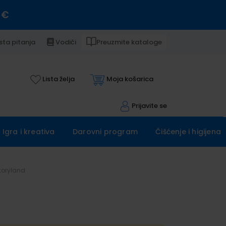
 €
sta pitanja
Vodiči
Preuzmite kataloge
Lista želja
Moja košarica
Prijavite se
Igra i kreativa
Darovni program
Čišćenje i higijena
toryland