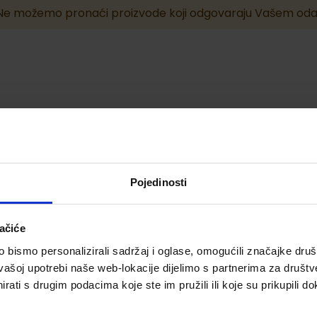
Ne možemo pronaći proizvode koji odgovaraju Vašem oda
Pojedinosti
ačiće
bismo personalizirali sadržaj i oglase, omogućili značajke društv
vašoj upotrebi naše web-lokacije dijelimo s partnerima za društv
rati s drugim podacima koje ste im pružili ili koje su prikupili do