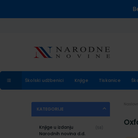
B
Školski udžbenici
Knjige
Tiskanice
Šk
Naslo
KATEGORIJE
Oxf
Knjige u izdanju
(58)
Narodnih novina d.d.